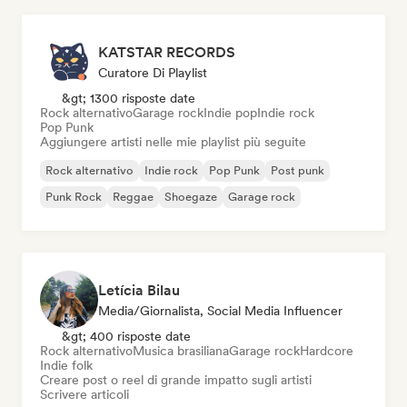
KATSTAR RECORDS
Curatore Di Playlist
&gt; 1300 risposte date
Rock alternativo
Garage rock
Indie pop
Indie rock
Pop Punk
Aggiungere artisti nelle mie playlist più seguite
Rock alternativo
Indie rock
Pop Punk
Post punk
Punk Rock
Reggae
Shoegaze
Garage rock
Letícia Bilau
Media/Giornalista, Social Media Influencer
&gt; 400 risposte date
Rock alternativo
Musica brasiliana
Garage rock
Hardcore
Indie folk
Creare post o reel di grande impatto sugli artisti
Scrivere articoli