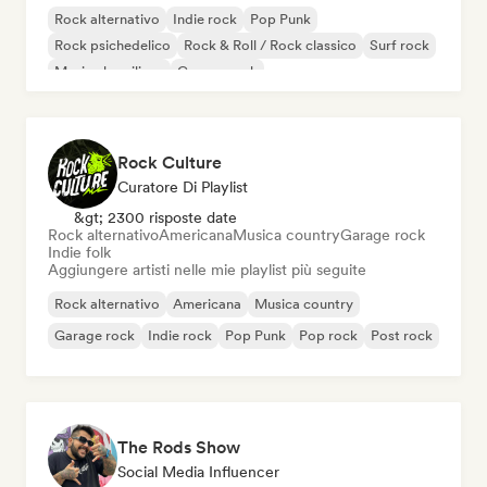
Rock alternativo
Indie rock
Pop Punk
Rock psichedelico
Rock & Roll / Rock classico
Surf rock
Musica brasiliana
Garage rock
Rock Culture
Curatore Di Playlist
&gt; 2300 risposte date
Rock alternativo
Americana
Musica country
Garage rock
Indie folk
Aggiungere artisti nelle mie playlist più seguite
Rock alternativo
Americana
Musica country
Garage rock
Indie rock
Pop Punk
Pop rock
Post rock
The Rods Show
Social Media Influencer