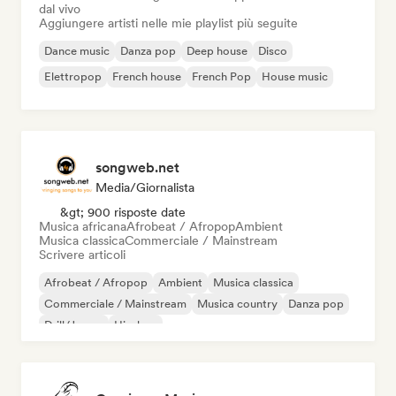
dal vivo
Aggiungere artisti nelle mie playlist più seguite
Dance music
Danza pop
Deep house
Disco
Elettropop
French house
French Pop
House music
songweb.net
Media/Giornalista
&gt; 900 risposte date
Musica africana
Afrobeat / Afropop
Ambient
Musica classica
Commerciale / Mainstream
Scrivere articoli
Afrobeat / Afropop
Ambient
Musica classica
Commerciale / Mainstream
Musica country
Danza pop
Drill/Jersey
Hip-hop