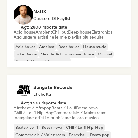
N3UX
Curatore Di Playlist
&gt; 2800 risposte date
Acid house
Ambient
Chill out
Deep house
Elettronica
Aggiungere artisti nelle mie playlist più seguite
Acid house
Ambient
Deep house
House music
Indie Dance
Melodic & Progressive House
Minimal
Organic House / Downtempo
Sungate Records
Etichetta
&gt; 1300 risposte date
Afrobeat / Afropop
Beats / Lo-fi
Bossa nova
Chill / Lo-fi Hip-Hop
Commerciale / Mainstream
Ingaggiare artisti o pubblicare la loro musica
Beats / Lo-fi
Bossa nova
Chill / Lo-fi Hip-Hop
Commerciale / Mainstream
Dancehall
Danza pop