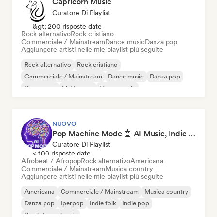
Capricorn Music
Curatore Di Playlist
&gt; 200 risposte date
Rock alternativo
Rock cristiano
Commerciale / Mainstream
Dance music
Danza pop
Aggiungere artisti nelle mie playlist più seguite
Rock alternativo
Rock cristiano
Commerciale / Mainstream
Dance music
Danza pop
Dream pop
Elettropop
House music
NUOVO
Pop Machine Mode 🤖 AI Music, Indie Pop & Dream Pop
Curatore Di Playlist
< 100 risposte date
Afrobeat / Afropop
Rock alternativo
Americana
Commerciale / Mainstream
Musica country
Aggiungere artisti nelle mie playlist più seguite
Americana
Commerciale / Mainstream
Musica country
Danza pop
Iperpop
Indie folk
Indie pop
Pop internazionale