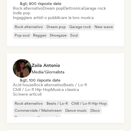
&gt; 800 risposte date
Rock alternativo
Dream pop
Elettronica
Garage rock
Indie pop
Ingaggiare artisti o pubblicare la loro musica
Rock alternativo
Dream pop
Garage rock
New wave
Pop soul
Reggae
Shoegaze
Soul
Zoila Antonio
Media/Giornalista
&gt; 100 risposte date
Acid house
Rock alternativo
Beats / Lo-fi
Chill / Lo-fi Hip-Hop
Musica classica
Scrivere articoli
Rock alternativo
Beats / Lo-fi
Chill / Lo-fi Hip-Hop
Commerciale / Mainstream
Dance music
Disco
Dream pop
House music