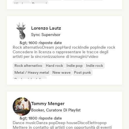
Hip-hop
Pop soul
Lorenzo Lautz
Sync Supervisor
&gt; 1600 risposte date
Rock alternativo
Dream pop
Hard rock
Indie pop
Indie rock
Concedere in licenza o rappresentare le tracce degli
artisti per la sincronizzazione di immagini/video
Rock alternativo
Hard rock
Indie pop
Indie rock
Metal / Heavy metal
New wave
Post punk
Rock psichedelico
Tommy Menger
Booker, Curatore Di Playlist
&gt; 1800 risposte date
Dance music
Danza pop
Deep house
Disco
Elettropop
Mettere in contatto gli artisti con opportunità di eventi