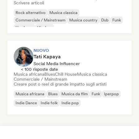
Scrivere articoli
Rock alternativo
Musica classica
Commerciale / Mainstream
Musica country
Dub
Funk
Hardcore
Hip-hop
NUOVO
Tati Kapaya
Social Media Influencer
< 100 risposte date
Musica africana
Blues
Chill House
Musica classica
Commerciale / Mainstream
Creare post o reel di grande impatto sugli artisti
Musica africana
Blues
Musica da film
Funk
Iperpop
Indie Dance
Indie folk
Indie pop