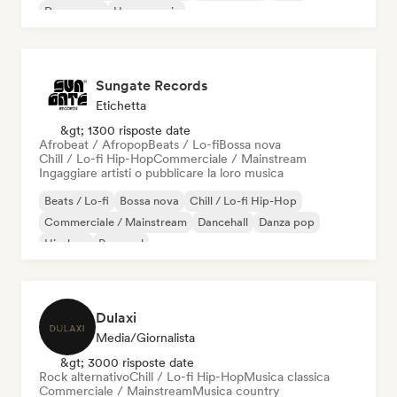
Dream pop
House music
Sungate Records
Etichetta
&gt; 1300 risposte date
Afrobeat / Afropop
Beats / Lo-fi
Bossa nova
Chill / Lo-fi Hip-Hop
Commerciale / Mainstream
Ingaggiare artisti o pubblicare la loro musica
Beats / Lo-fi
Bossa nova
Chill / Lo-fi Hip-Hop
Commerciale / Mainstream
Dancehall
Danza pop
Hip-hop
Pop soul
Dulaxi
Media/Giornalista
&gt; 3000 risposte date
Rock alternativo
Chill / Lo-fi Hip-Hop
Musica classica
Commerciale / Mainstream
Musica country