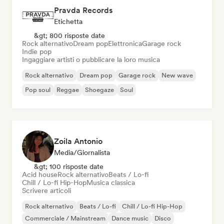
Pravda Records
Etichetta
&gt; 800 risposte date
Rock alternativo
Dream pop
Elettronica
Garage rock
Indie pop
Ingaggiare artisti o pubblicare la loro musica
Rock alternativo
Dream pop
Garage rock
New wave
Pop soul
Reggae
Shoegaze
Soul
Zoila Antonio
Media/Giornalista
&gt; 100 risposte date
Acid house
Rock alternativo
Beats / Lo-fi
Chill / Lo-fi Hip-Hop
Musica classica
Scrivere articoli
Rock alternativo
Beats / Lo-fi
Chill / Lo-fi Hip-Hop
Commerciale / Mainstream
Dance music
Disco