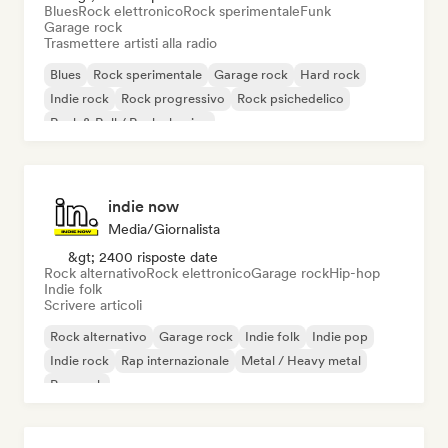
Blues
Rock elettronico
Rock sperimentale
Funk
Garage rock
Trasmettere artisti alla radio
Blues
Rock sperimentale
Garage rock
Hard rock
Indie rock
Rock progressivo
Rock psichedelico
Rock & Roll / Rock classico
indie now
Media/Giornalista
&gt; 2400 risposte date
Rock alternativo
Rock elettronico
Garage rock
Hip-hop
Indie folk
Scrivere articoli
Rock alternativo
Garage rock
Indie folk
Indie pop
Indie rock
Rap internazionale
Metal / Heavy metal
Pop rock