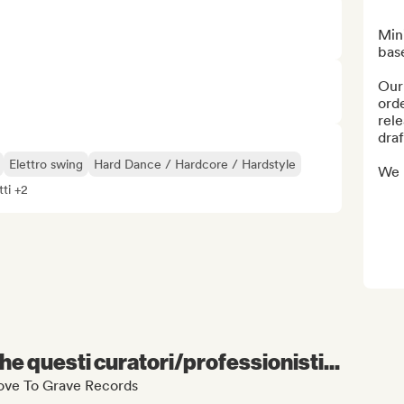
Min
base
Our 
orde
rele
draf
Elettro swing
Hard Dance / Hardcore / Hardstyle
We 
tti +2
e questi curatori/professionisti...
roove To Grave Records