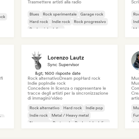
Trasmettere artisti alla radio
Scri
Blues
Rock sperimentale
Garage rock
Roc
ock
Hard rock
Indie rock
Rock progressivo
Ind
Rock psichedelico
Met
Rock & Roll / Rock classico
Lorenzo Lautz
Sync Supervisor
&gt; 1600 risposte date
fi
Rock alternativo
Dream pop
Hard rock
Mus
Indie pop
Indie rock
Mus
Concedere in licenza o rappresentare le
Com
tracce degli artisti per la sincronizzazione
Crea
di immagini/video
artis
Rock alternativo
Hard rock
Indie pop
Mus
Indie rock
Metal / Heavy metal
Fu
ic
New wave
Post punk
Rock psichedelico
Ind