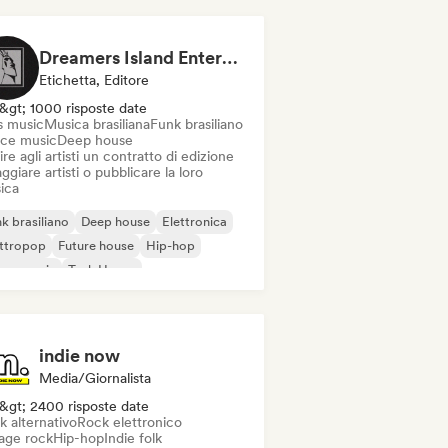
Dreamers Island Entertainment
Etichetta, Editore
&gt; 1000 risposte date
s music
Musica brasiliana
Funk brasiliano
ce music
Deep house
ire agli artisti un contratto di edizione
ggiare artisti o pubblicare la loro
ica
k brasiliano
Deep house
Elettronica
ettropop
Future house
Hip-hop
use music
Tech House
indie now
Media/Giornalista
&gt; 2400 risposte date
k alternativo
Rock elettronico
age rock
Hip-hop
Indie folk