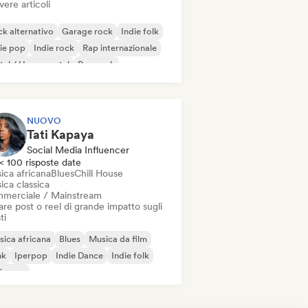
vere articoli
k alternativo
Garage rock
Indie folk
ie pop
Indie rock
Rap internazionale
al / Heavy metal
Pop rock
NUOVO
Tati Kapaya
Social Media Influencer
< 100 risposte date
ica africana
Blues
Chill House
ica classica
merciale / Mainstream
re post o reel di grande impatto sugli
ti
ica africana
Blues
Musica da film
nk
Iperpop
Indie Dance
Indie folk
ie pop