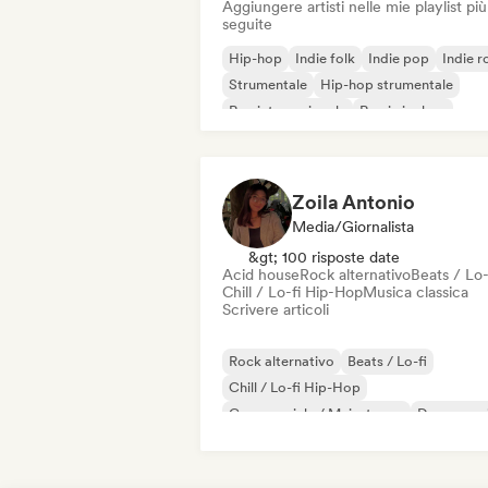
Aggiungere artisti nelle mie playlist più
seguite
Hip-hop
Indie folk
Indie pop
Indie r
Strumentale
Hip-hop strumentale
Rap internazionale
Rap in inglese
Zoila Antonio
Media/Giornalista
&gt; 100 risposte date
Acid house
Rock alternativo
Beats / Lo-
Chill / Lo-fi Hip-Hop
Musica classica
Scrivere articoli
Rock alternativo
Beats / Lo-fi
Chill / Lo-fi Hip-Hop
Commerciale / Mainstream
Dance mus
Disco
Dream pop
House music