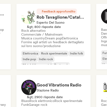
Feedback approfondito
RAP FRANÇAIS 2026 🔥🇫🇷 (Way Records)
Rob Tavaglione/Catalyst Recording
Esperto Del Suono
&gt; 800 risposte date
Hop
Bas
Rock alternativo
y
Dan
Commerciale / Mainstream
Offr
Musica country
Dream pop
Elettronica
Inga
Fornire agli artisti un feedback dettagliato
mus
sul loro suono/produzione
Fun
Elettronica
Rock sperimentale
Indie folk
El
Indie pop
Indie rock
Ho
Metal / Heavy metal
Post punk
Rock & Roll / Rock classico
Good Vibrations Radio
Stazione Radio
&gt; 2900 risposte date
Blues
Rock elettronico
Rock sperimentale
Roc
ersey
Funk
Garage rock
Gar