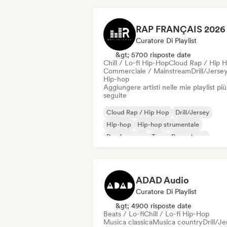
Curatore Di Playlist
&gt; 5700 risposte date
Chill / Lo-fi Hip-Hop
Cloud Rap / Hip 
Commerciale / Mainstream
Drill/Jerse
Hip-hop
Aggiungere artisti nelle mie playlist più
seguite
Cloud Rap / Hip Hop
Drill/Jersey
Hip-hop
Hip-hop strumentale
Rap francese
Trap
Pop urbano
Chill / Lo-fi Hip-Hop
ADAD Audio
Curatore Di Playlist
&gt; 4900 risposte date
Beats / Lo-fi
Chill / Lo-fi Hip-Hop
Musica classica
Musica country
Drill/J