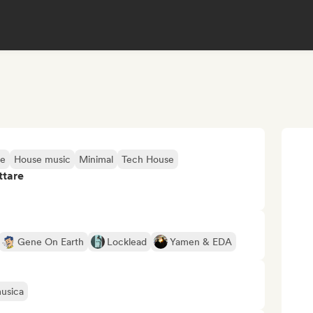
se
House music
Minimal
Tech House
ttare
Gene On Earth
Locklead
Yamen & EDA
musica