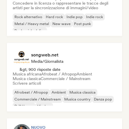
Concedere in licenza o rappresentare le tracce degli
artisti per la sincronizzazione di immagini/video
Rock alternativo
Hard rock
Indie pop
Indie rock
Metal / Heavy metal
New wave
Post punk
Rock psichedelico
songweb.net
Media/Giornalista
&gt; 900 risposte date
Musica africana
Afrobeat / Afropop
Ambient
Musica classica
Commerciale / Mainstream
Scrivere articoli
Afrobeat / Afropop
Ambient
Musica classica
Commerciale / Mainstream
Musica country
Danza pop
Drill/Jersey
Hip-hop
NUOVO