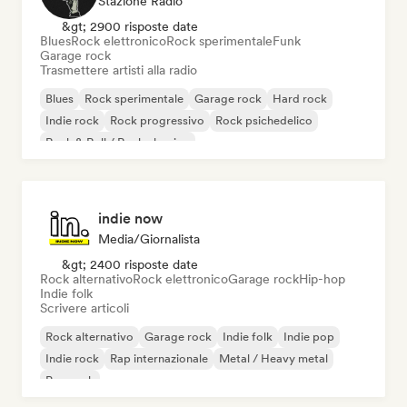
Stazione Radio
&gt; 2900 risposte date
Blues
Rock elettronico
Rock sperimentale
Funk
Garage rock
Trasmettere artisti alla radio
Blues
Rock sperimentale
Garage rock
Hard rock
Indie rock
Rock progressivo
Rock psichedelico
Rock & Roll / Rock classico
indie now
Media/Giornalista
&gt; 2400 risposte date
Rock alternativo
Rock elettronico
Garage rock
Hip-hop
Indie folk
Scrivere articoli
Rock alternativo
Garage rock
Indie folk
Indie pop
Indie rock
Rap internazionale
Metal / Heavy metal
Pop rock