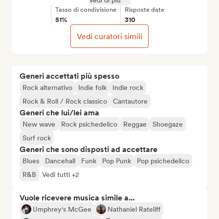
Vedi di più
Tasso di condivisione
Risposte date
51%
310
Vedi curatori simili
Generi accettati più spesso
Rock alternativo
Indie folk
Indie rock
Rock & Roll / Rock classico
Cantautore
Generi che lui/lei ama
New wave
Rock psichedelico
Reggae
Shoegaze
Surf rock
Generi che sono disposti ad accettare
Blues
Dancehall
Funk
Pop Punk
Pop psichedelico
R&B
Vedi tutti +2
Vuole ricevere musica simile a...
Umphrey's McGee
Nathaniel Rateliff