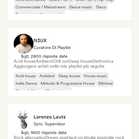
Commerciale / Mainstream
Dance music
Disco
Dream pop
House music
N3UX
Curatore Di Playlist
&gt; 2800 risposte date
Acid house
Ambient
Chill out
Deep house
Elettronica
Aggiungere artisti nelle mie playlist più seguite
Acid house
Ambient
Deep house
House music
Indie Dance
Melodic & Progressive House
Minimal
Organic House / Downtempo
Lorenzo Lautz
Sync Supervisor
&gt; 1600 risposte date
Rock alternativo
Dream pop
Hard rock
Indie pop
Indie rock