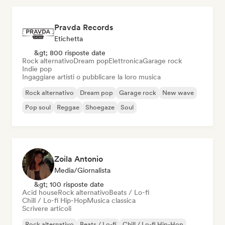
Pravda Records
Etichetta
&gt; 800 risposte date
Rock alternativo
Dream pop
Elettronica
Garage rock
Indie pop
Ingaggiare artisti o pubblicare la loro musica
Rock alternativo
Dream pop
Garage rock
New wave
Pop soul
Reggae
Shoegaze
Soul
Zoila Antonio
Media/Giornalista
&gt; 100 risposte date
Acid house
Rock alternativo
Beats / Lo-fi
Chill / Lo-fi Hip-Hop
Musica classica
Scrivere articoli
Rock alternativo
Beats / Lo-fi
Chill / Lo-fi Hip-Hop