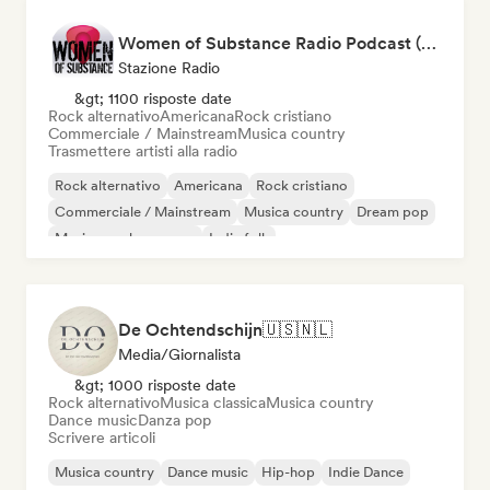
Women of Substance Radio Podcast (human Female recording or performing artists or female-fronted bands)
Stazione Radio
&gt; 1100 risposte date
Rock alternativo
Americana
Rock cristiano
Commerciale / Mainstream
Musica country
Trasmettere artisti alla radio
Rock alternativo
Americana
Rock cristiano
Commerciale / Mainstream
Musica country
Dream pop
Musica per le vacanze
Indie folk
De Ochtendschijn🇺🇸🇳🇱
Media/Giornalista
&gt; 1000 risposte date
Rock alternativo
Musica classica
Musica country
Dance music
Danza pop
Scrivere articoli
Musica country
Dance music
Hip-hop
Indie Dance