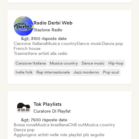
Radio Derbi Web
Stazione Radio
&gt; 3100 risposte date
Canzone Italiana
Musica country
Dance music
Danza pop
French house
Trasmettere artisti alla radio
Canzone Italiana
Musica country
Dance music
Hip-hop
Indie folk
Rap internazionale
Jazz moderno
Pop soul
Tok Playlists
Curatore Di Playlist
&gt; 7500 risposte date
Bossa nova
Musica brasiliana
Chill out
Musica country
Danza pop
Aggiungere artisti nelle mie playlist più seguite