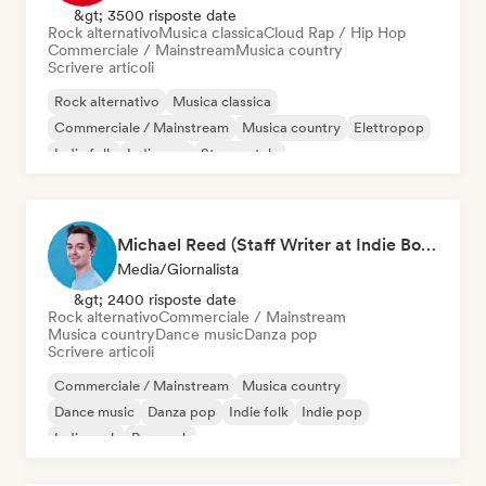
&gt; 3500 risposte date
Rock alternativo
Musica classica
Cloud Rap / Hip Hop
Commerciale / Mainstream
Musica country
Scrivere articoli
Rock alternativo
Musica classica
Commerciale / Mainstream
Musica country
Elettropop
Indie folk
Indie pop
Strumentale
Michael Reed (Staff Writer at Indie Boulevard / Curator)
Media/Giornalista
&gt; 2400 risposte date
Rock alternativo
Commerciale / Mainstream
Musica country
Dance music
Danza pop
Scrivere articoli
Commerciale / Mainstream
Musica country
Dance music
Danza pop
Indie folk
Indie pop
Indie rock
Pop rock