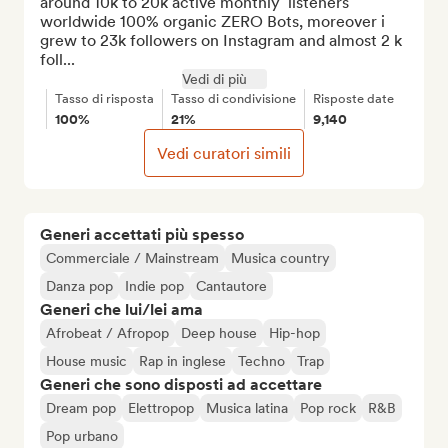
around 10k to 20k active monthly  listeners 
worldwide 100% organic ZERO Bots, moreover i 
grew to 23k followers on Instagram and almost 2 k 
foll...
Vedi di più
Tasso di risposta
Tasso di condivisione
Risposte date
100%
21%
9,140
Vedi curatori simili
Generi accettati più spesso
Commerciale / Mainstream
Musica country
Danza pop
Indie pop
Cantautore
Generi che lui/lei ama
Afrobeat / Afropop
Deep house
Hip-hop
House music
Rap in inglese
Techno
Trap
Generi che sono disposti ad accettare
Dream pop
Elettropop
Musica latina
Pop rock
R&B
Pop urbano