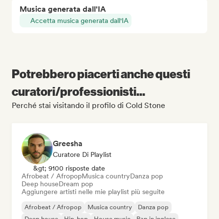
Musica generata dall'IA
Accetta musica generata dall'IA
Potrebbero piacerti anche questi
curatori/professionisti...
Perché stai visitando il profilo di Cold Stone
Greesha
Curatore Di Playlist
&gt; 9100 risposte date
Afrobeat / Afropop
Musica country
Danza pop
Deep house
Dream pop
Aggiungere artisti nelle mie playlist più seguite
Afrobeat / Afropop
Musica country
Danza pop
Deep house
Hip-hop
House music
Rap in inglese