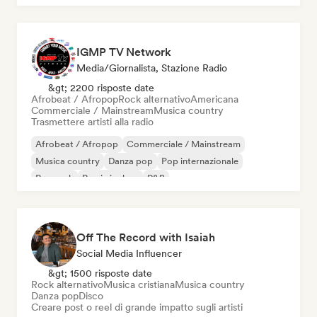
IGMP TV Network
Media/Giornalista, Stazione Radio
&gt; 2200 risposte date
Afrobeat / Afropop
Rock alternativo
Americana
Commerciale / Mainstream
Musica country
Trasmettere artisti alla radio
Afrobeat / Afropop
Commerciale / Mainstream
Musica country
Danza pop
Pop internazionale
Pop rock
Rap in inglese
R&B
Off The Record with Isaiah
Social Media Influencer
&gt; 1500 risposte date
Rock alternativo
Musica cristiana
Musica country
Danza pop
Disco
Creare post o reel di grande impatto sugli artisti