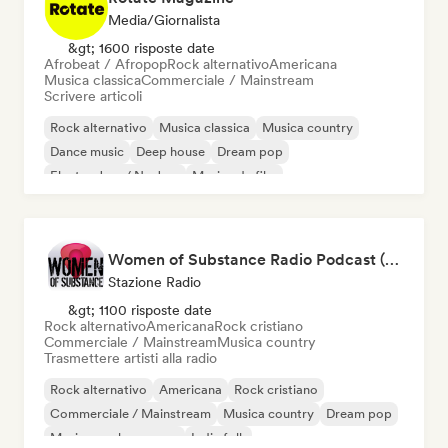
Media/Giornalista
&gt; 1600 risposte date
Afrobeat / Afropop
Rock alternativo
Americana
Musica classica
Commerciale / Mainstream
Scrivere articoli
Rock alternativo
Musica classica
Musica country
Dance music
Deep house
Dream pop
Electro Jazz / Nu Jazz
Musica da film
Women of Substance Radio Podcast (human Female recording or performing artists or female-fronted bands)
Stazione Radio
&gt; 1100 risposte date
Rock alternativo
Americana
Rock cristiano
Commerciale / Mainstream
Musica country
Trasmettere artisti alla radio
Rock alternativo
Americana
Rock cristiano
Commerciale / Mainstream
Musica country
Dream pop
Musica per le vacanze
Indie folk