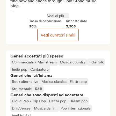
find new audiences through Cold Stone music 
blog.

...
Vedi di più
Tasso di condivisione
Risposte date
90%
3,506
Vedi curatori simili
Generi accettati più spesso
Commerciale / Mainstream
Musica country
Indie folk
Indie pop
Cantautore
Generi che lui/lei ama
Rock alternativo
Musica classica
Elettropop
Strumentale
R&B
Generi che sono disposti ad accettare
Cloud Rap / Hip Hop
Danza pop
Dream pop
Drill/Jersey
Musica da film
Pop internazionale
Vedi tutti +4