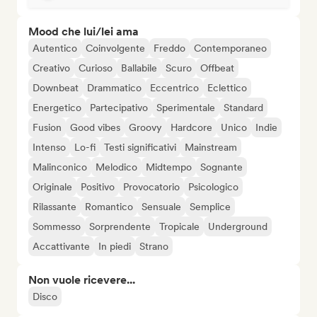
Mood che lui/lei ama
Autentico
Coinvolgente
Freddo
Contemporaneo
Creativo
Curioso
Ballabile
Scuro
Offbeat
Downbeat
Drammatico
Eccentrico
Eclettico
Energetico
Partecipativo
Sperimentale
Standard
Fusion
Good vibes
Groovy
Hardcore
Unico
Indie
Intenso
Lo-fi
Testi significativi
Mainstream
Malinconico
Melodico
Midtempo
Sognante
Originale
Positivo
Provocatorio
Psicologico
Rilassante
Romantico
Sensuale
Semplice
Sommesso
Sorprendente
Tropicale
Underground
Accattivante
In piedi
Strano
Non vuole ricevere...
Disco