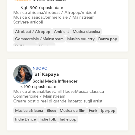
&gt; 900 risposte date
Musica africana
Afrobeat / Afropop
Ambient
Musica classica
Commerciale / Mainstream
Scrivere articoli
Afrobeat / Afropop
Ambient
Musica classica
Commerciale / Mainstream
Musica country
Danza pop
Drill/Jersey
Hip-hop
NUOVO
Tati Kapaya
Social Media Influencer
< 100 risposte date
Musica africana
Blues
Chill House
Musica classica
Commerciale / Mainstream
Creare post o reel di grande impatto sugli artisti
Musica africana
Blues
Musica da film
Funk
Iperpop
Indie Dance
Indie folk
Indie pop