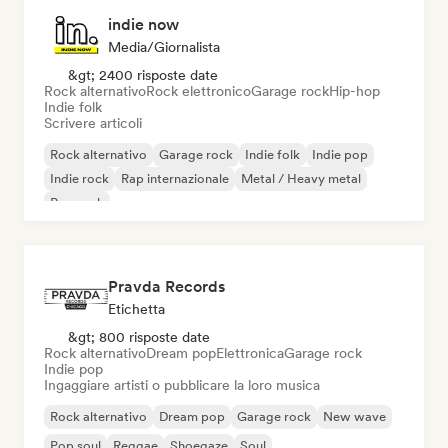
indie now
Media/Giornalista
&gt; 2400 risposte date
Rock alternativo
Rock elettronico
Garage rock
Hip-hop
Indie folk
Scrivere articoli
Rock alternativo
Garage rock
Indie folk
Indie pop
Indie rock
Rap internazionale
Metal / Heavy metal
Pop rock
Pravda Records
Etichetta
&gt; 800 risposte date
Rock alternativo
Dream pop
Elettronica
Garage rock
Indie pop
Ingaggiare artisti o pubblicare la loro musica
Rock alternativo
Dream pop
Garage rock
New wave
Pop soul
Reggae
Shoegaze
Soul