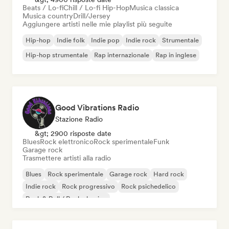
Beats / Lo-fi
Chill / Lo-fi Hip-Hop
Musica classica
Musica country
Drill/Jersey
Aggiungere artisti nelle mie playlist più seguite
Hip-hop
Indie folk
Indie pop
Indie rock
Strumentale
Hip-hop strumentale
Rap internazionale
Rap in inglese
Good Vibrations Radio
Stazione Radio
&gt; 2900 risposte date
Blues
Rock elettronico
Rock sperimentale
Funk
Garage rock
Trasmettere artisti alla radio
Blues
Rock sperimentale
Garage rock
Hard rock
Indie rock
Rock progressivo
Rock psichedelico
Rock & Roll / Rock classico