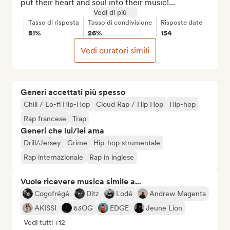
put their heart and soul into their music!...
Vedi di più
Tasso di risposta
Tasso di condivisione
Risposte date
81%
26%
154
Vedi curatori simili
Generi accettati più spesso
Chill / Lo-fi Hip-Hop
Cloud Rap / Hip Hop
Hip-hop
Rap francese
Trap
Generi che lui/lei ama
Drill/Jersey
Grime
Hip-hop strumentale
Rap internazionale
Rap in inglese
Vuole ricevere musica simile a...
Cogofrégé
Ditz
Lodé
Andrew Magenta
AKISSI
63OG
EDGE
Jeune Lion
Vedi tutti +12