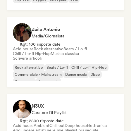
Zoila Antonio
Media/Giornalista
&gt; 100 risposte date
Acid house
Rock alternativo
Beats / Lo-fi
Chill / Lo-fi Hip-Hop
Musica classica
Scrivere articoli
Rock alternativo
Beats / Lo-fi
Chill / Lo-fi Hip-Hop
Commerciale / Mainstream
Dance music
Disco
Dream pop
House music
N3UX
Curatore Di Playlist
&gt; 2800 risposte date
Acid house
Ambient
Chill out
Deep house
Elettronica
Aggiungere artisti nelle mie playlist più seguite