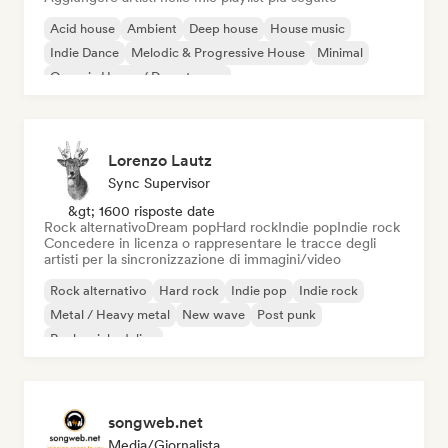
Acid house
Ambient
Deep house
House music
Indie Dance
Melodic & Progressive House
Minimal
Organic House / Downtempo
Lorenzo Lautz
Sync Supervisor
&gt; 1600 risposte date
Rock alternativo
Dream pop
Hard rock
Indie pop
Indie rock
Concedere in licenza o rappresentare le tracce degli
artisti per la sincronizzazione di immagini/video
Rock alternativo
Hard rock
Indie pop
Indie rock
Metal / Heavy metal
New wave
Post punk
Rock psichedelico
songweb.net
Media/Giornalista