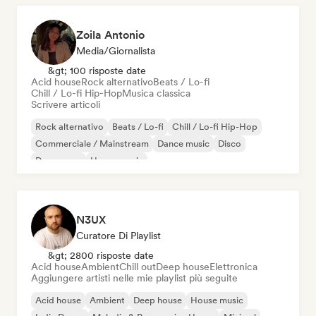
Zoila Antonio
Media/Giornalista
&gt; 100 risposte date
Acid house
Rock alternativo
Beats / Lo-fi
Chill / Lo-fi Hip-Hop
Musica classica
Scrivere articoli
Rock alternativo
Beats / Lo-fi
Chill / Lo-fi Hip-Hop
Commerciale / Mainstream
Dance music
Disco
Dream pop
House music
N3UX
Curatore Di Playlist
&gt; 2800 risposte date
Acid house
Ambient
Chill out
Deep house
Elettronica
Aggiungere artisti nelle mie playlist più seguite
Acid house
Ambient
Deep house
House music