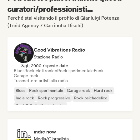
curatori/professionisti...
Perché stai visitando il profilo di Gianluigi Potenza
(Treid Agency / Garrincha Dischi)
Good Vibrations Radio
Stazione Radio
&gt; 2900 risposte date
Blues
Rock elettronico
Rock sperimentale
Funk
Garage rock
Trasmettere artisti alla radio
Blues
Rock sperimentale
Garage rock
Hard rock
Indie rock
Rock progressivo
Rock psichedelico
Rock & Roll / Rock classico
indie now
Media/Giornalista