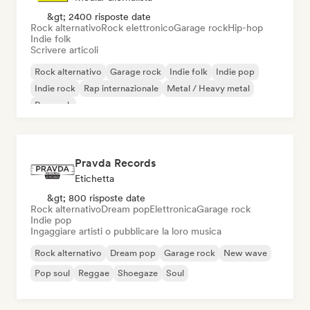
&gt; 2400 risposte date
Rock alternativo
Rock elettronico
Garage rock
Hip-hop
Indie folk
Scrivere articoli
Rock alternativo
Garage rock
Indie folk
Indie pop
Indie rock
Rap internazionale
Metal / Heavy metal
Pop rock
Pravda Records
Etichetta
&gt; 800 risposte date
Rock alternativo
Dream pop
Elettronica
Garage rock
Indie pop
Ingaggiare artisti o pubblicare la loro musica
Rock alternativo
Dream pop
Garage rock
New wave
Pop soul
Reggae
Shoegaze
Soul