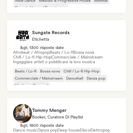
Indie Dance
Melodic & Progressive House
Minimal
Organic House / Downtempo
Sungate Records
Etichetta
&gt; 1300 risposte date
Afrobeat / Afropop
Beats / Lo-fi
Bossa nova
Chill / Lo-fi Hip-Hop
Commerciale / Mainstream
Ingaggiare artisti o pubblicare la loro musica
Beats / Lo-fi
Bossa nova
Chill / Lo-fi Hip-Hop
Commerciale / Mainstream
Dancehall
Danza pop
Hip-hop
Pop soul
Tommy Menger
Booker, Curatore Di Playlist
&gt; 1800 risposte date
Dance music
Danza pop
Deep house
Disco
Elettropop