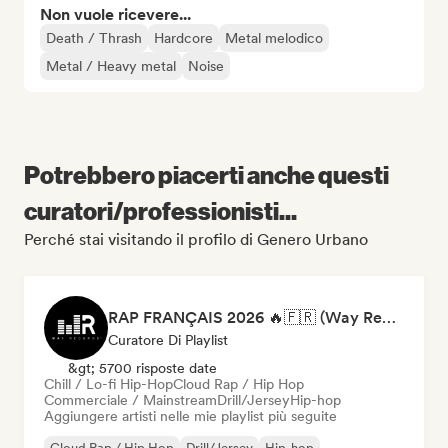
Non vuole ricevere...
Death / Thrash
Hardcore
Metal melodico
Metal / Heavy metal
Noise
Potrebbero piacerti anche questi
curatori/professionisti...
Perché stai visitando il profilo di Genero Urbano
RAP FRANÇAIS 2026 🔥🇫🇷 (Way Records)
Curatore Di Playlist
&gt; 5700 risposte date
Chill / Lo-fi Hip-Hop
Cloud Rap / Hip Hop
Commerciale / Mainstream
Drill/Jersey
Hip-hop
Aggiungere artisti nelle mie playlist più seguite
Cloud Rap / Hip Hop
Drill/Jersey
Hip-hop