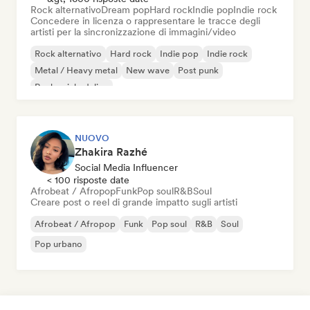
Rock alternativo
Dream pop
Hard rock
Indie pop
Indie rock
Concedere in licenza o rappresentare le tracce degli
artisti per la sincronizzazione di immagini/video
Rock alternativo
Hard rock
Indie pop
Indie rock
Metal / Heavy metal
New wave
Post punk
Rock psichedelico
NUOVO
Zhakira Razhé
Social Media Influencer
< 100 risposte date
Afrobeat / Afropop
Funk
Pop soul
R&B
Soul
Creare post o reel di grande impatto sugli artisti
Afrobeat / Afropop
Funk
Pop soul
R&B
Soul
Pop urbano