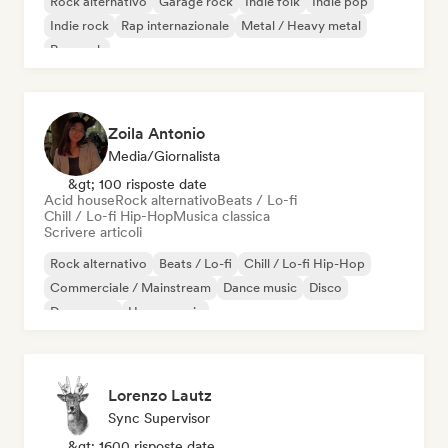
Rock alternativo
Garage rock
Indie folk
Indie pop
Indie rock
Rap internazionale
Metal / Heavy metal
Pop rock
Zoila Antonio
Media/Giornalista
&gt; 100 risposte date
Acid house
Rock alternativo
Beats / Lo-fi
Chill / Lo-fi Hip-Hop
Musica classica
Scrivere articoli
Rock alternativo
Beats / Lo-fi
Chill / Lo-fi Hip-Hop
Commerciale / Mainstream
Dance music
Disco
Dream pop
House music
Lorenzo Lautz
Sync Supervisor
&gt; 1600 risposte date