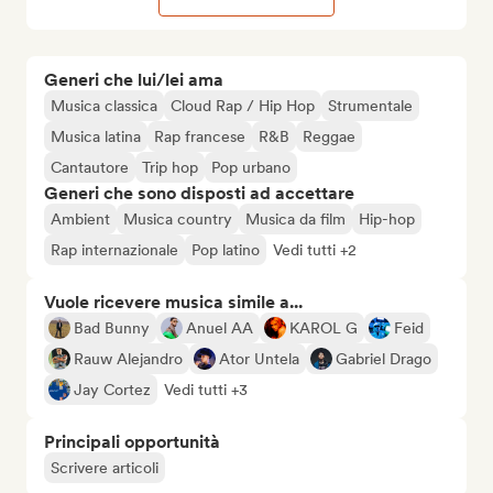
Generi che lui/lei ama
Musica classica
Cloud Rap / Hip Hop
Strumentale
Musica latina
Rap francese
R&B
Reggae
Cantautore
Trip hop
Pop urbano
Generi che sono disposti ad accettare
Ambient
Musica country
Musica da film
Hip-hop
Rap internazionale
Pop latino
Vedi tutti +2
Vuole ricevere musica simile a...
Bad Bunny
Anuel AA
KAROL G
Feid
Rauw Alejandro
Ator Untela
Gabriel Drago
Jay Cortez
Vedi tutti +3
Principali opportunità
Scrivere articoli