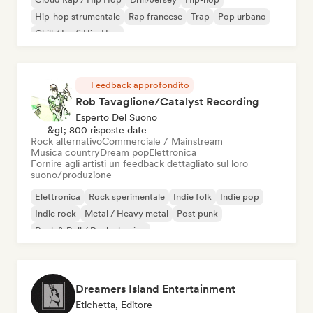
Hip-hop strumentale
Rap francese
Trap
Pop urbano
Chill / Lo-fi Hip-Hop
Feedback approfondito
Rob Tavaglione/Catalyst Recording
Esperto Del Suono
&gt; 800 risposte date
Rock alternativo
Commerciale / Mainstream
Musica country
Dream pop
Elettronica
Fornire agli artisti un feedback dettagliato sul loro
suono/produzione
Elettronica
Rock sperimentale
Indie folk
Indie pop
Indie rock
Metal / Heavy metal
Post punk
Rock & Roll / Rock classico
Dreamers Island Entertainment
Etichetta, Editore