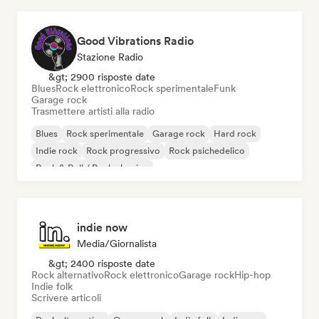
Good Vibrations Radio
Stazione Radio
&gt; 2900 risposte date
Blues
Rock elettronico
Rock sperimentale
Funk
Garage rock
Trasmettere artisti alla radio
Blues
Rock sperimentale
Garage rock
Hard rock
Indie rock
Rock progressivo
Rock psichedelico
Rock & Roll / Rock classico
indie now
Media/Giornalista
&gt; 2400 risposte date
Rock alternativo
Rock elettronico
Garage rock
Hip-hop
Indie folk
Scrivere articoli