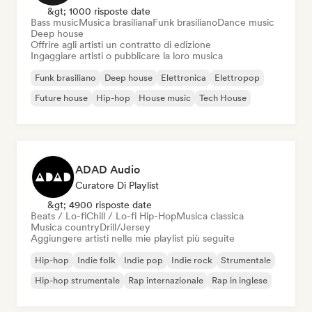
&gt; 1000 risposte date
Bass music
Musica brasiliana
Funk brasiliano
Dance music
Deep house
Offrire agli artisti un contratto di edizione
Ingaggiare artisti o pubblicare la loro musica
Funk brasiliano
Deep house
Elettronica
Elettropop
Future house
Hip-hop
House music
Tech House
ADAD Audio
Curatore Di Playlist
&gt; 4900 risposte date
Beats / Lo-fi
Chill / Lo-fi Hip-Hop
Musica classica
Musica country
Drill/Jersey
Aggiungere artisti nelle mie playlist più seguite
Hip-hop
Indie folk
Indie pop
Indie rock
Strumentale
Hip-hop strumentale
Rap internazionale
Rap in inglese