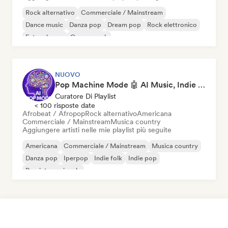
Rock alternativo
Commerciale / Mainstream
Dance music
Danza pop
Dream pop
Rock elettronico
Future house
Garage rock
NUOVO
Pop Machine Mode 🤖 AI Music, Indie Pop & Dream Pop
Curatore Di Playlist
< 100 risposte date
Afrobeat / Afropop
Rock alternativo
Americana
Commerciale / Mainstream
Musica country
Aggiungere artisti nelle mie playlist più seguite
Americana
Commerciale / Mainstream
Musica country
Danza pop
Iperpop
Indie folk
Indie pop
Pop internazionale