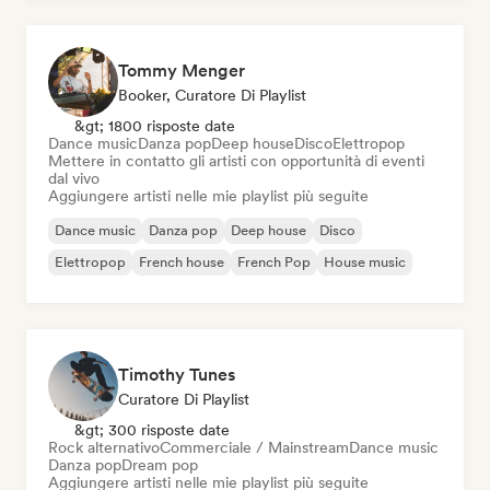
Tommy Menger
Booker, Curatore Di Playlist
&gt; 1800 risposte date
Dance music
Danza pop
Deep house
Disco
Elettropop
Mettere in contatto gli artisti con opportunità di eventi
dal vivo
Aggiungere artisti nelle mie playlist più seguite
Dance music
Danza pop
Deep house
Disco
Elettropop
French house
French Pop
House music
Timothy Tunes
Curatore Di Playlist
&gt; 300 risposte date
Rock alternativo
Commerciale / Mainstream
Dance music
Danza pop
Dream pop
Aggiungere artisti nelle mie playlist più seguite