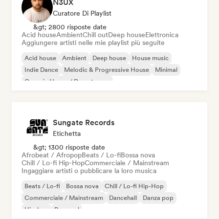
N3UX
Curatore Di Playlist
&gt; 2800 risposte date
Acid house
Ambient
Chill out
Deep house
Elettronica
Aggiungere artisti nelle mie playlist più seguite
Acid house
Ambient
Deep house
House music
Indie Dance
Melodic & Progressive House
Minimal
Organic House / Downtempo
Sungate Records
Etichetta
&gt; 1300 risposte date
Afrobeat / Afropop
Beats / Lo-fi
Bossa nova
Chill / Lo-fi Hip-Hop
Commerciale / Mainstream
Ingaggiare artisti o pubblicare la loro musica
Beats / Lo-fi
Bossa nova
Chill / Lo-fi Hip-Hop
Commerciale / Mainstream
Dancehall
Danza pop
Hip-hop
Pop soul