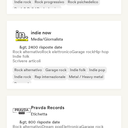
Indie rock
Rock progressivo
Rock psichedelico
Rock & Roll / Rock classico
indie now
Media/Giornalista
&gt; 2400 risposte date
Rock alternativo
Rock elettronico
Garage rock
Hip-hop
Indie folk
Scrivere articoli
Rock alternativo
Garage rock
Indie folk
Indie pop
Indie rock
Rap internazionale
Metal / Heavy metal
Pop rock
Pravda Records
Etichetta
&gt; 800 risposte date
Rock alternativo
Dream pop
Elettronica
Garage rock