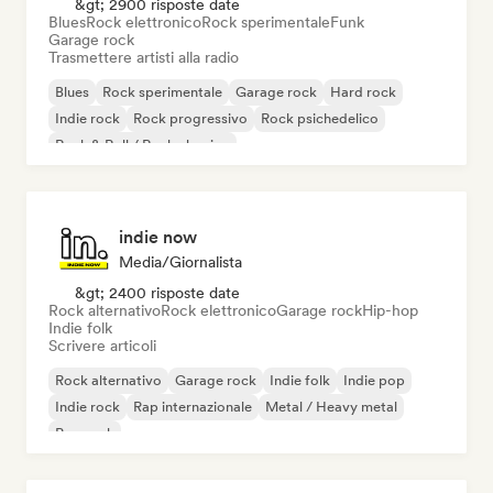
&gt; 2900 risposte date
Blues
Rock elettronico
Rock sperimentale
Funk
Garage rock
Trasmettere artisti alla radio
Blues
Rock sperimentale
Garage rock
Hard rock
Indie rock
Rock progressivo
Rock psichedelico
Rock & Roll / Rock classico
indie now
Media/Giornalista
&gt; 2400 risposte date
Rock alternativo
Rock elettronico
Garage rock
Hip-hop
Indie folk
Scrivere articoli
Rock alternativo
Garage rock
Indie folk
Indie pop
Indie rock
Rap internazionale
Metal / Heavy metal
Pop rock