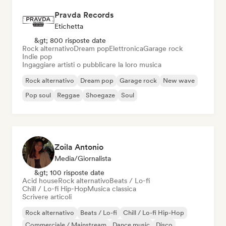
Pravda Records
Etichetta
&gt; 800 risposte date
Rock alternativo
Dream pop
Elettronica
Garage rock
Indie pop
Ingaggiare artisti o pubblicare la loro musica
Rock alternativo
Dream pop
Garage rock
New wave
Pop soul
Reggae
Shoegaze
Soul
Zoila Antonio
Media/Giornalista
&gt; 100 risposte date
Acid house
Rock alternativo
Beats / Lo-fi
Chill / Lo-fi Hip-Hop
Musica classica
Scrivere articoli
Rock alternativo
Beats / Lo-fi
Chill / Lo-fi Hip-Hop
Commerciale / Mainstream
Dance music
Disco