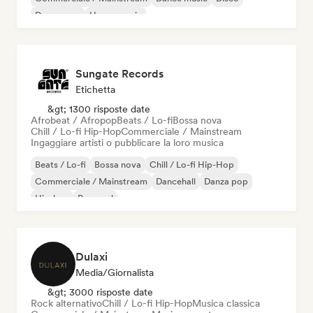
Dream pop
House music
Sungate Records
Etichetta
&gt; 1300 risposte date
Afrobeat / Afropop
Beats / Lo-fi
Bossa nova
Chill / Lo-fi Hip-Hop
Commerciale / Mainstream
Ingaggiare artisti o pubblicare la loro musica
Beats / Lo-fi
Bossa nova
Chill / Lo-fi Hip-Hop
Commerciale / Mainstream
Dancehall
Danza pop
Hip-hop
Pop soul
Dulaxi
Media/Giornalista
&gt; 3000 risposte date
Rock alternativo
Chill / Lo-fi Hip-Hop
Musica classica