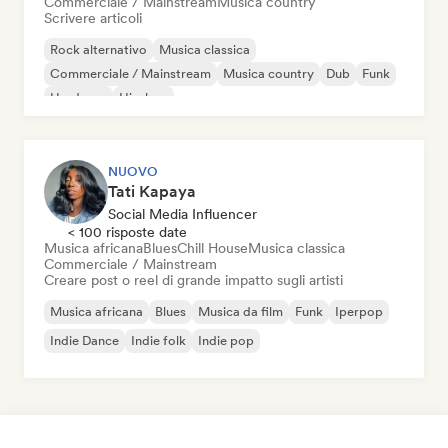
Commerciale / Mainstream
Musica country
Scrivere articoli
Rock alternativo
Musica classica
Commerciale / Mainstream
Musica country
Dub
Funk
Hardcore
Hip-hop
NUOVO
Tati Kapaya
Social Media Influencer
< 100 risposte date
Musica africana
Blues
Chill House
Musica classica
Commerciale / Mainstream
Creare post o reel di grande impatto sugli artisti
Musica africana
Blues
Musica da film
Funk
Iperpop
Indie Dance
Indie folk
Indie pop