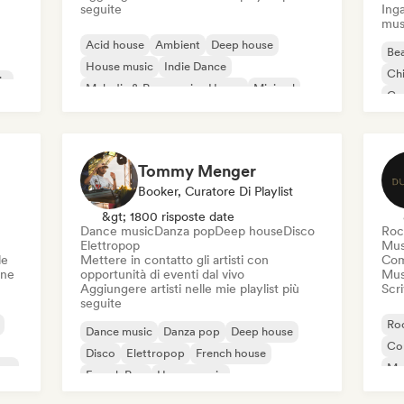
seguite
Inga
mus
Acid house
Ambient
Deep house
Bea
House music
Indie Dance
Chi
ic
Melodic & Progressive House
Minimal
Co
Organic House / Downtempo
Da
Tommy Menger
Booker, Curatore Di Playlist
&gt; 1800 risposte date
Dance music
Danza pop
Deep house
Disco
Roc
Elettropop
Mus
le
Mettere in contatto gli artisti con
Com
one
opportunità di eventi dal vivo
Mus
Aggiungere artisti nelle mie playlist più
Scri
seguite
Roc
Dance music
Danza pop
Deep house
Co
Disco
Elettropop
French house
ico
Mu
French Pop
House music
Hi