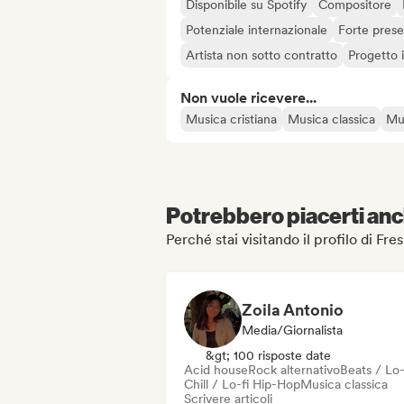
Disponibile su Spotify
Compositore
Potenziale internazionale
Forte prese
Artista non sotto contratto
Progetto
Non vuole ricevere...
Musica cristiana
Musica classica
Mu
Potrebbero piacerti anch
Perché stai visitando il profilo di F
Zoila Antonio
Media/Giornalista
&gt; 100 risposte date
Acid house
Rock alternativo
Beats / Lo-
Chill / Lo-fi Hip-Hop
Musica classica
Scrivere articoli