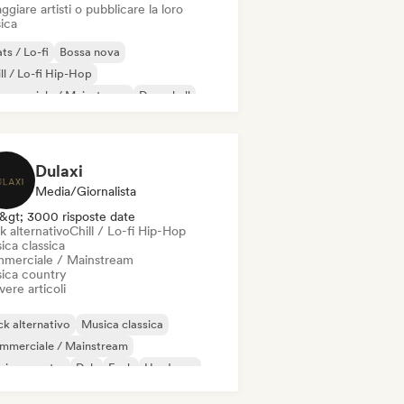
ggiare artisti o pubblicare la loro
ica
ts / Lo-fi
Bossa nova
ll / Lo-fi Hip-Hop
mmerciale / Mainstream
Dancehall
nza pop
Hip-hop
Pop soul
Dulaxi
Media/Giornalista
&gt; 3000 risposte date
k alternativo
Chill / Lo-fi Hip-Hop
ica classica
merciale / Mainstream
ica country
vere articoli
k alternativo
Musica classica
mmerciale / Mainstream
sica country
Dub
Funk
Hardcore
p-hop