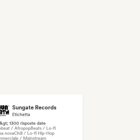
Sungate Records
Etichetta
&gt; 1300 risposte date
obeat / Afropop
Beats / Lo-fi
sa nova
Chill / Lo-fi Hip-Hop
merciale / Mainstream