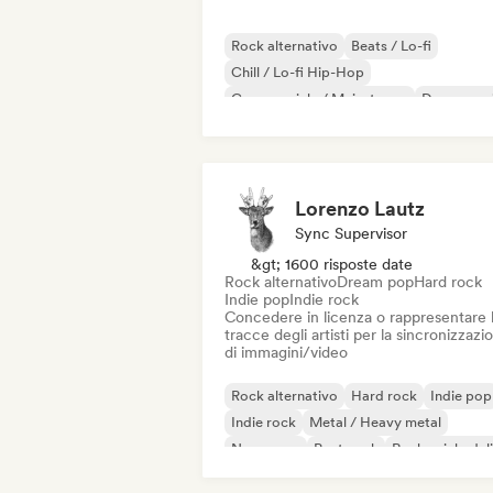
Rock alternativo
Beats / Lo-fi
Chill / Lo-fi Hip-Hop
Commerciale / Mainstream
Dance mus
Disco
Dream pop
House music
Lorenzo Lautz
Sync Supervisor
&gt; 1600 risposte date
Rock alternativo
Dream pop
Hard rock
Indie pop
Indie rock
Concedere in licenza o rappresentare 
tracce degli artisti per la sincronizzazi
di immagini/video
Rock alternativo
Hard rock
Indie pop
Indie rock
Metal / Heavy metal
New wave
Post punk
Rock psichedel