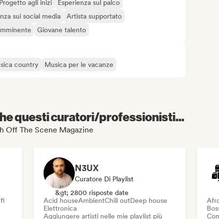
Progetto agli inizi
Esperienza sul palco
nza sui social media
Artista supportato
 imminente
Giovane talento
sica country
Musica per le vacanze
e questi curatori/professionisti...
resh Off The Scene Magazine
N3UX
Curatore Di Playlist
&gt; 2800 risposte date
fi
Acid house
Ambient
Chill out
Deep house
Afr
Elettronica
Bos
Aggiungere artisti nelle mie playlist più
Com