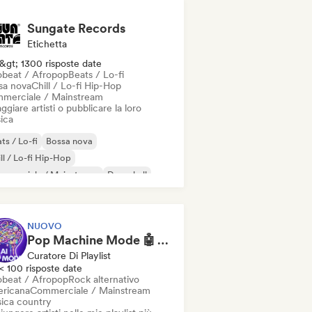
Sungate Records
Etichetta
&gt; 1300 risposte date
obeat / Afropop
Beats / Lo-fi
sa nova
Chill / Lo-fi Hip-Hop
merciale / Mainstream
ggiare artisti o pubblicare la loro
ica
ts / Lo-fi
Bossa nova
ll / Lo-fi Hip-Hop
mmerciale / Mainstream
Dancehall
nza pop
Hip-hop
Pop soul
NUOVO
Pop Machine Mode 🤖 AI Music, Indie Pop & Dream Pop
Curatore Di Playlist
< 100 risposte date
obeat / Afropop
Rock alternativo
ricana
Commerciale / Mainstream
ica country