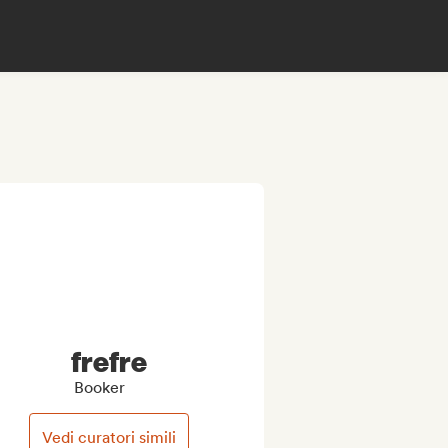
frefre
Booker
Vedi curatori simili