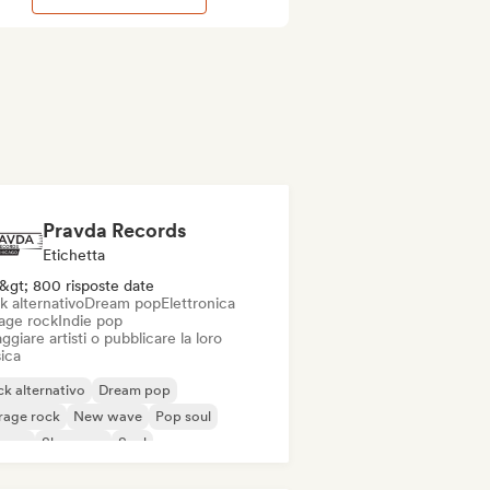
Pravda Records
Etichetta
&gt; 800 risposte date
k alternativo
Dream pop
Elettronica
age rock
Indie pop
ggiare artisti o pubblicare la loro
ica
k alternativo
Dream pop
rage rock
New wave
Pop soul
ggae
Shoegaze
Soul