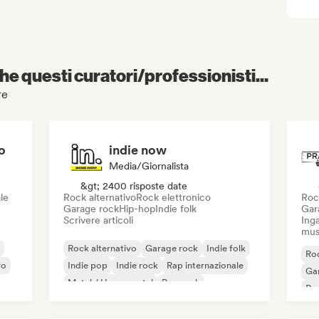
e questi curatori/professionisti...
re
o
indie now
Media/Giornalista
&gt; 2400 risposte date
le
Rock alternativo
Rock elettronico
Roc
Garage rock
Hip-hop
Indie folk
Gar
Scrivere articoli
Inga
mus
Rock alternativo
Garage rock
Indie folk
Roc
vo
Indie pop
Indie rock
Rap internazionale
Ga
Metal / Heavy metal
Pop rock
Re