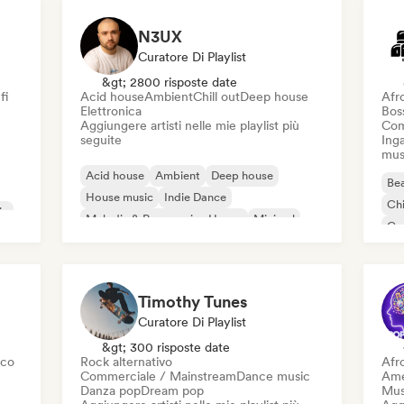
N3UX
Curatore Di Playlist
&gt; 2800 risposte date
fi
Acid house
Ambient
Chill out
Deep house
Afr
Elettronica
Bos
Aggiungere artisti nelle mie playlist più
Com
seguite
Inga
mus
Acid house
Ambient
Deep house
Bea
House music
Indie Dance
Chi
ic
Melodic & Progressive House
Minimal
Co
Organic House / Downtempo
Da
Timothy Tunes
Curatore Di Playlist
&gt; 300 risposte date
sco
Rock alternativo
Afr
Commerciale / Mainstream
Dance music
Ame
Danza pop
Dream pop
Mus