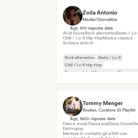
Zoila Antonio
Media/Giornalista
&gt; 100 risposte date
Acid house
Rock alternativo
Beats / Lo-
Chill / Lo-fi Hip-Hop
Musica classica
Scrivere articoli
Rock alternativo
Beats / Lo-fi
Chill / Lo-fi Hip-Hop
Commerciale / Mainstream
Dance mus
Disco
Dream pop
House music
Tommy Menger
Booker, Curatore Di Playlist
&gt; 1800 risposte date
Dance music
Danza pop
Deep house
Di
Elettropop
Mettere in contatto gli artisti con