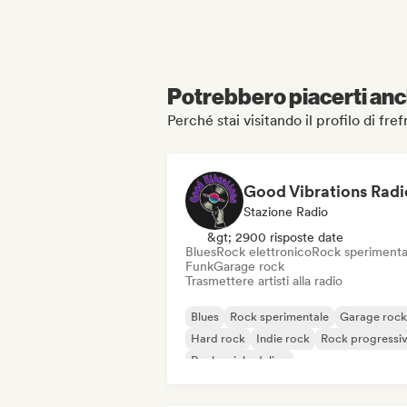
Potrebbero piacerti anch
Perché stai visitando il profilo di fref
Good Vibrations Radi
Stazione Radio
&gt; 2900 risposte date
Blues
Rock elettronico
Rock sperimenta
Funk
Garage rock
Trasmettere artisti alla radio
Blues
Rock sperimentale
Garage rock
Hard rock
Indie rock
Rock progressi
Rock psichedelico
Rock & Roll / Rock classico