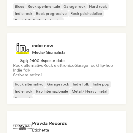
Blues
Rock sperimentale
Garage rock
Hard rock
Indie rock
Rock progressivo
Rock psichedelico
Rock & Roll / Rock classico
indie now
Media/Giornalista
&gt; 2400 risposte date
Rock alternativo
Rock elettronico
Garage rock
Hip-hop
Indie folk
Scrivere articoli
Rock alternativo
Garage rock
Indie folk
Indie pop
Indie rock
Rap internazionale
Metal / Heavy metal
Pop rock
Pravda Records
Etichetta