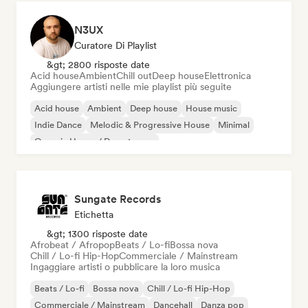
N3UX
Curatore Di Playlist
&gt; 2800 risposte date
Acid house
Ambient
Chill out
Deep house
Elettronica
Aggiungere artisti nelle mie playlist più seguite
Acid house
Ambient
Deep house
House music
Indie Dance
Melodic & Progressive House
Minimal
Organic House / Downtempo
Sungate Records
Etichetta
&gt; 1300 risposte date
Afrobeat / Afropop
Beats / Lo-fi
Bossa nova
Chill / Lo-fi Hip-Hop
Commerciale / Mainstream
Ingaggiare artisti o pubblicare la loro musica
Beats / Lo-fi
Bossa nova
Chill / Lo-fi Hip-Hop
Commerciale / Mainstream
Dancehall
Danza pop