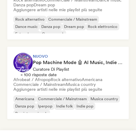
Rock alternativo
Commerciale / Mainstream
Dance music
Danza pop
Dream pop
Aggiungere artisti nelle mie playlist più seguite
Rock alternativo
Commerciale / Mainstream
Dance music
Danza pop
Dream pop
Rock elettronico
Future house
Garage rock
NUOVO
Pop Machine Mode 🤖 AI Music, Indie Pop & Dream Pop
Curatore Di Playlist
< 100 risposte date
Afrobeat / Afropop
Rock alternativo
Americana
Commerciale / Mainstream
Musica country
Aggiungere artisti nelle mie playlist più seguite
Americana
Commerciale / Mainstream
Musica country
Danza pop
Iperpop
Indie folk
Indie pop
Pop internazionale