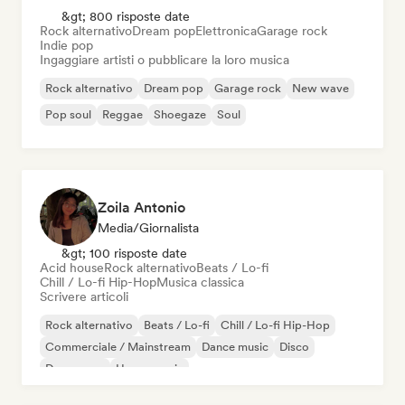
&gt; 800 risposte date
Rock alternativo
Dream pop
Elettronica
Garage rock
Indie pop
Ingaggiare artisti o pubblicare la loro musica
Rock alternativo
Dream pop
Garage rock
New wave
Pop soul
Reggae
Shoegaze
Soul
Zoila Antonio
Media/Giornalista
&gt; 100 risposte date
Acid house
Rock alternativo
Beats / Lo-fi
Chill / Lo-fi Hip-Hop
Musica classica
Scrivere articoli
Rock alternativo
Beats / Lo-fi
Chill / Lo-fi Hip-Hop
Commerciale / Mainstream
Dance music
Disco
Dream pop
House music