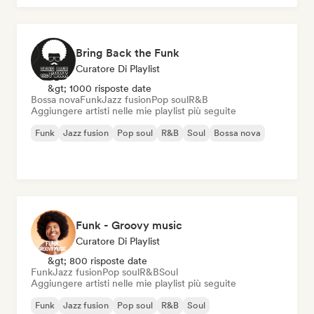
Bring Back the Funk
Curatore Di Playlist
&gt; 1000 risposte date
Bossa nova
Funk
Jazz fusion
Pop soul
R&B
Aggiungere artisti nelle mie playlist più seguite
Funk
Jazz fusion
Pop soul
R&B
Soul
Bossa nova
Funk - Groovy music
Curatore Di Playlist
&gt; 800 risposte date
Funk
Jazz fusion
Pop soul
R&B
Soul
Aggiungere artisti nelle mie playlist più seguite
Funk
Jazz fusion
Pop soul
R&B
Soul