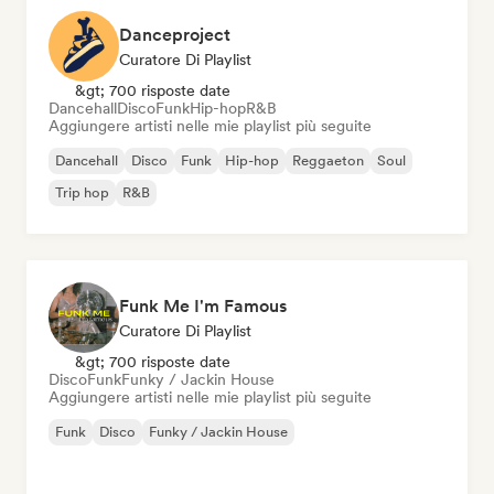
Danceproject
Curatore Di Playlist
&gt; 700 risposte date
Dancehall
Disco
Funk
Hip-hop
R&B
Aggiungere artisti nelle mie playlist più seguite
Dancehall
Disco
Funk
Hip-hop
Reggaeton
Soul
Trip hop
R&B
Funk Me I'm Famous
Curatore Di Playlist
&gt; 700 risposte date
Disco
Funk
Funky / Jackin House
Aggiungere artisti nelle mie playlist più seguite
Funk
Disco
Funky / Jackin House