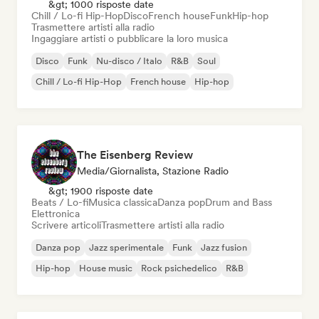
&gt; 1000 risposte date
Chill / Lo-fi Hip-Hop
Disco
French house
Funk
Hip-hop
Trasmettere artisti alla radio
Ingaggiare artisti o pubblicare la loro musica
Disco
Funk
Nu-disco / Italo
R&B
Soul
Chill / Lo-fi Hip-Hop
French house
Hip-hop
The Eisenberg Review
Media/Giornalista, Stazione Radio
&gt; 1900 risposte date
Beats / Lo-fi
Musica classica
Danza pop
Drum and Bass
Elettronica
Scrivere articoli
Trasmettere artisti alla radio
Danza pop
Jazz sperimentale
Funk
Jazz fusion
Hip-hop
House music
Rock psichedelico
R&B