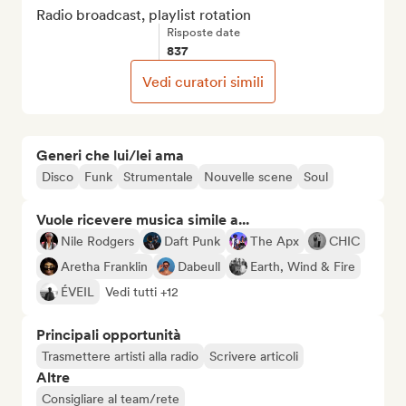
Radio broadcast, playlist rotation
Risposte date
837
Vedi curatori simili
Generi che lui/lei ama
Disco
Funk
Strumentale
Nouvelle scene
Soul
Vuole ricevere musica simile a...
Nile Rodgers
Daft Punk
The Apx
CHIC
Aretha Franklin
Dabeull
Earth, Wind & Fire
ÉVEIL
Vedi tutti +12
Principali opportunità
Trasmettere artisti alla radio
Scrivere articoli
Altre
Consigliare al team/rete