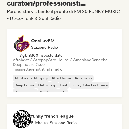
curatori/professionisti...
Perché stai visitando il profilo di FM 80 FUNKY MUSIC
- Disco-Funk & Soul Radio
OneLuvFM
Stazione Radio
&gt; 3300 risposte date
Afrobeat / Afropop
Afro House / Amapiano
Dancehall
Deep house
Disco
Trasmettere artisti alla radio
Afrobeat / Afropop
Afro House / Amapiano
Deep house
Elettropop
Funk
Funky / Jackin House
House music
Nu-disco / Italo
funky french league
Etichetta, Stazione Radio