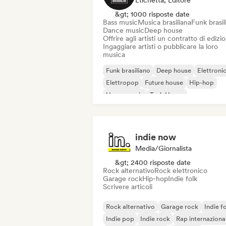
Etichetta, Editore
&gt; 1000 risposte date
Bass music
Musica brasiliana
Funk brasil
Dance music
Deep house
Offrire agli artisti un contratto di edizi
Ingaggiare artisti o pubblicare la loro
musica
Funk brasiliano
Deep house
Elettroni
Elettropop
Future house
Hip-hop
House music
Tech House
indie now
Media/Giornalista
&gt; 2400 risposte date
Rock alternativo
Rock elettronico
Garage rock
Hip-hop
Indie folk
Scrivere articoli
Rock alternativo
Garage rock
Indie f
Indie pop
Indie rock
Rap internaziona