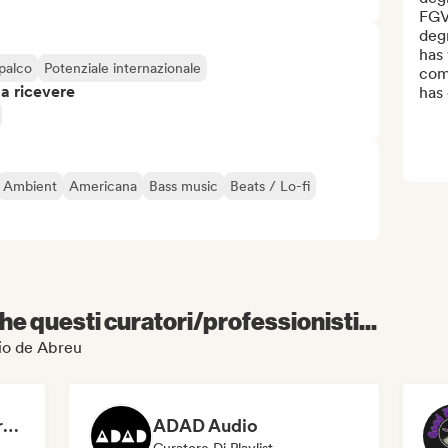
FGV 
degr
has 
 palco
Potenziale internazionale
comp
 a ricevere
has 
Ambient
Americana
Bass music
Beats / Lo-fi
e questi curatori/professionisti...
avio de Abreu
Dreamers Island Entertainment
ADAD Audio