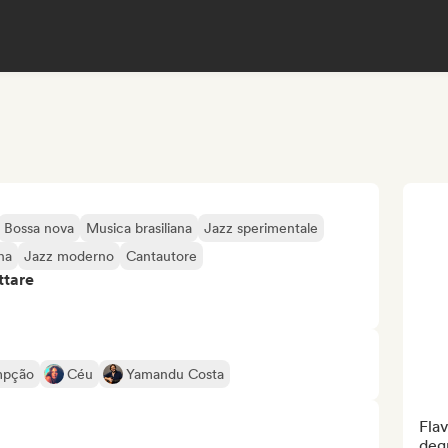
Bossa nova
Musica brasiliana
Jazz sperimentale
na
Jazz moderno
Cantautore
ttare
mpção
Céu
Yamandu Costa
Flav
deg