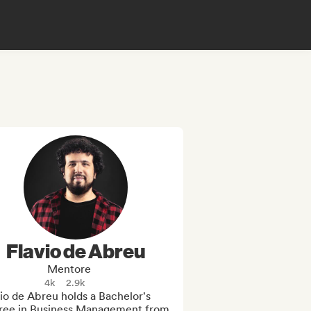
Flavio de Abreu
Mentore
4k
2.9k
io de Abreu holds a Bachelor's 
ree in Business Management from 