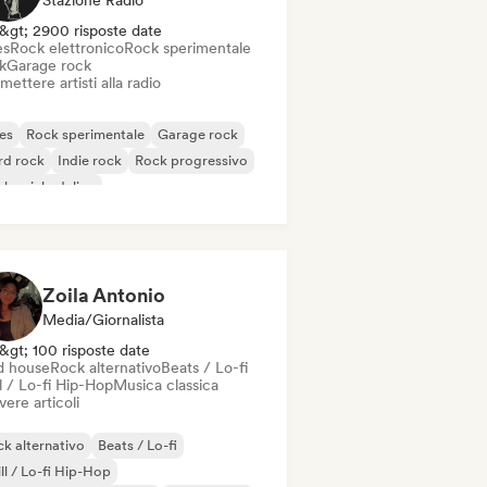
Stazione Radio
&gt; 2900 risposte date
es
Rock elettronico
Rock sperimentale
k
Garage rock
mettere artisti alla radio
es
Rock sperimentale
Garage rock
rd rock
Indie rock
Rock progressivo
k psichedelico
k & Roll / Rock classico
Zoila Antonio
Media/Giornalista
&gt; 100 risposte date
d house
Rock alternativo
Beats / Lo-fi
l / Lo-fi Hip-Hop
Musica classica
vere articoli
k alternativo
Beats / Lo-fi
ll / Lo-fi Hip-Hop