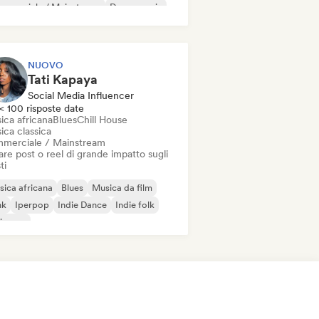
mmerciale / Mainstream
Dance music
sco
Dream pop
House music
NUOVO
Tati Kapaya
Social Media Influencer
< 100 risposte date
ica africana
Blues
Chill House
ica classica
merciale / Mainstream
re post o reel di grande impatto sugli
ti
ica africana
Blues
Musica da film
nk
Iperpop
Indie Dance
Indie folk
ie pop