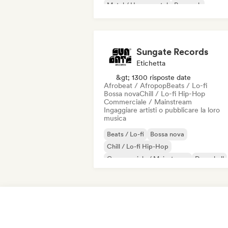
Metal / Heavy metal
Pop rock
Sungate Records
Etichetta
&gt; 1300 risposte date
Afrobeat / Afropop
Beats / Lo-fi
Bossa nova
Chill / Lo-fi Hip-Hop
Commerciale / Mainstream
Ingaggiare artisti o pubblicare la loro
musica
Beats / Lo-fi
Bossa nova
Chill / Lo-fi Hip-Hop
Commerciale / Mainstream
Dancehall
Danza pop
Hip-hop
Pop soul