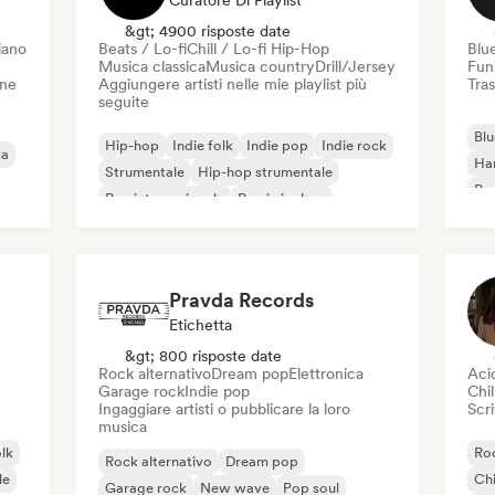
Curatore Di Playlist
&gt; 4900 risposte date
iano
Beats / Lo-fi
Chill / Lo-fi Hip-Hop
Blu
Musica classica
Musica country
Drill/Jersey
Fun
one
Aggiungere artisti nelle mie playlist più
Tras
seguite
Blu
Hip-hop
Indie folk
Indie pop
Indie rock
ca
Ha
Strumentale
Hip-hop strumentale
Roc
Rap internazionale
Rap in inglese
Roc
Pravda Records
Etichetta
&gt; 800 risposte date
Rock alternativo
Dream pop
Elettronica
Aci
Garage rock
Indie pop
Chil
Ingaggiare artisti o pubblicare la loro
Scri
musica
olk
Roc
Rock alternativo
Dream pop
le
Chi
Garage rock
New wave
Pop soul