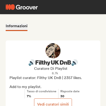
Informazioni
🔊Filthy UK DnB🔊
Curatore Di Playlist
8.7k
Playlist curator: Filthy UK DnB | 2357 likes.

Add to my playlist.
Tasso di condivisione
Risposte date
7%
30
Vedi curatori simili