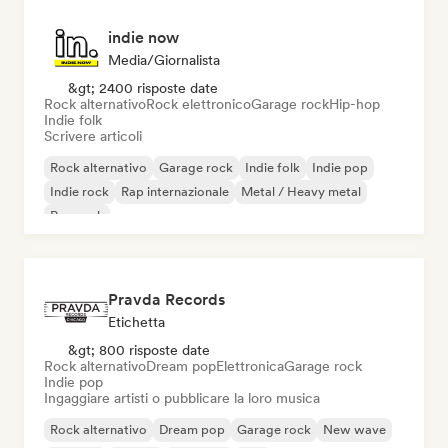
indie now
Media/Giornalista
&gt; 2400 risposte date
Rock alternativo
Rock elettronico
Garage rock
Hip-hop
Indie folk
Scrivere articoli
Rock alternativo
Garage rock
Indie folk
Indie pop
Indie rock
Rap internazionale
Metal / Heavy metal
Pop rock
Pravda Records
Etichetta
&gt; 800 risposte date
Rock alternativo
Dream pop
Elettronica
Garage rock
Indie pop
Ingaggiare artisti o pubblicare la loro musica
Rock alternativo
Dream pop
Garage rock
New wave