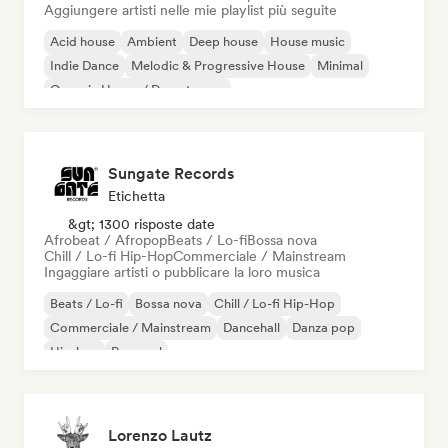
Aggiungere artisti nelle mie playlist più seguite
Acid house
Ambient
Deep house
House music
Indie Dance
Melodic & Progressive House
Minimal
Organic House / Downtempo
Sungate Records
Etichetta
&gt; 1300 risposte date
Afrobeat / Afropop
Beats / Lo-fi
Bossa nova
Chill / Lo-fi Hip-Hop
Commerciale / Mainstream
Ingaggiare artisti o pubblicare la loro musica
Beats / Lo-fi
Bossa nova
Chill / Lo-fi Hip-Hop
Commerciale / Mainstream
Dancehall
Danza pop
Hip-hop
Pop soul
Lorenzo Lautz