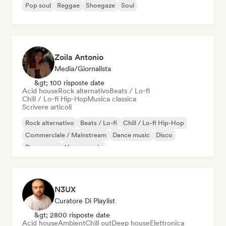
Pop soul
Reggae
Shoegaze
Soul
Zoila Antonio
Media/Giornalista
&gt; 100 risposte date
Acid house
Rock alternativo
Beats / Lo-fi
Chill / Lo-fi Hip-Hop
Musica classica
Scrivere articoli
Rock alternativo
Beats / Lo-fi
Chill / Lo-fi Hip-Hop
Commerciale / Mainstream
Dance music
Disco
Dream pop
House music
N3UX
Curatore Di Playlist
&gt; 2800 risposte date
Acid house
Ambient
Chill out
Deep house
Elettronica