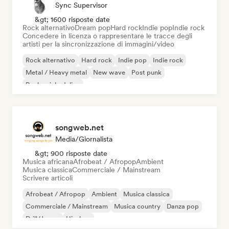
Sync Supervisor
&gt; 1600 risposte date
Rock alternativo
Dream pop
Hard rock
Indie pop
Indie rock
Concedere in licenza o rappresentare le tracce degli
artisti per la sincronizzazione di immagini/video
Rock alternativo
Hard rock
Indie pop
Indie rock
Metal / Heavy metal
New wave
Post punk
Rock psichedelico
songweb.net
Media/Giornalista
&gt; 900 risposte date
Musica africana
Afrobeat / Afropop
Ambient
Musica classica
Commerciale / Mainstream
Scrivere articoli
Afrobeat / Afropop
Ambient
Musica classica
Commerciale / Mainstream
Musica country
Danza pop
Drill/Jersey
Hip-hop