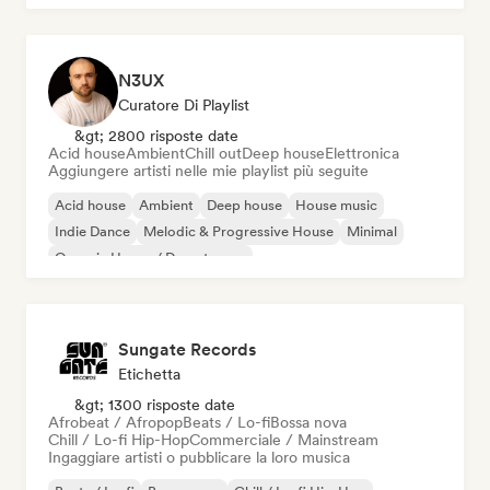
N3UX
Curatore Di Playlist
&gt; 2800 risposte date
Acid house
Ambient
Chill out
Deep house
Elettronica
Aggiungere artisti nelle mie playlist più seguite
Acid house
Ambient
Deep house
House music
Indie Dance
Melodic & Progressive House
Minimal
Organic House / Downtempo
Sungate Records
Etichetta
&gt; 1300 risposte date
Afrobeat / Afropop
Beats / Lo-fi
Bossa nova
Chill / Lo-fi Hip-Hop
Commerciale / Mainstream
Ingaggiare artisti o pubblicare la loro musica