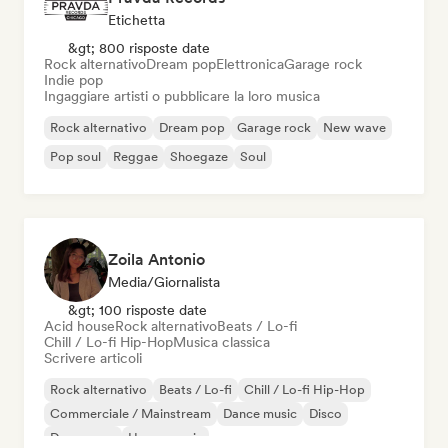
Etichetta
&gt; 800 risposte date
Rock alternativo
Dream pop
Elettronica
Garage rock
Indie pop
Ingaggiare artisti o pubblicare la loro musica
Rock alternativo
Dream pop
Garage rock
New wave
Pop soul
Reggae
Shoegaze
Soul
Zoila Antonio
Media/Giornalista
&gt; 100 risposte date
Acid house
Rock alternativo
Beats / Lo-fi
Chill / Lo-fi Hip-Hop
Musica classica
Scrivere articoli
Rock alternativo
Beats / Lo-fi
Chill / Lo-fi Hip-Hop
Commerciale / Mainstream
Dance music
Disco
Dream pop
House music