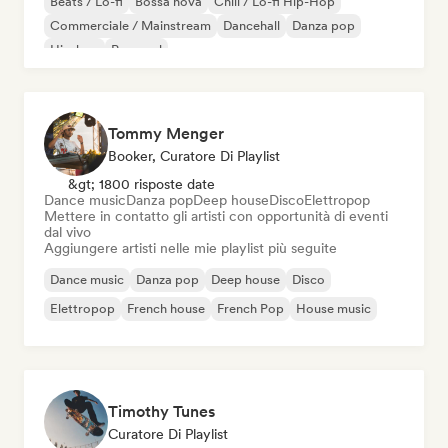
Beats / Lo-fi
Bossa nova
Chill / Lo-fi Hip-Hop
Commerciale / Mainstream
Dancehall
Danza pop
Hip-hop
Pop soul
Tommy Menger
Booker, Curatore Di Playlist
&gt; 1800 risposte date
Dance music
Danza pop
Deep house
Disco
Elettropop
Mettere in contatto gli artisti con opportunità di eventi
dal vivo
Aggiungere artisti nelle mie playlist più seguite
Dance music
Danza pop
Deep house
Disco
Elettropop
French house
French Pop
House music
Timothy Tunes
Curatore Di Playlist