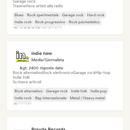
Garage rock
Trasmettere artisti alla radio
Blues
Rock sperimentale
Garage rock
Hard rock
Indie rock
Rock progressivo
Rock psichedelico
Rock & Roll / Rock classico
indie now
Media/Giornalista
&gt; 2400 risposte date
Rock alternativo
Rock elettronico
Garage rock
Hip-hop
Indie folk
Scrivere articoli
Rock alternativo
Garage rock
Indie folk
Indie pop
Indie rock
Rap internazionale
Metal / Heavy metal
Pop rock
Pravda Records