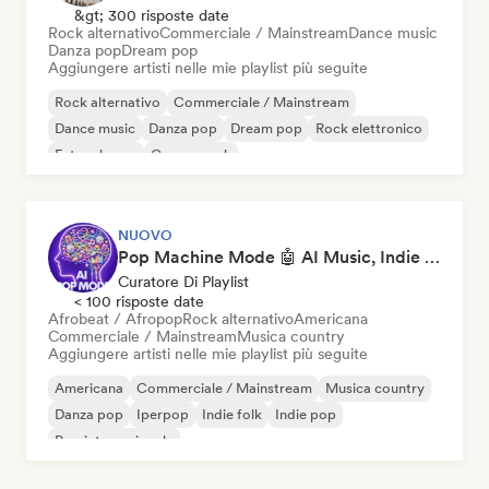
&gt; 300 risposte date
Rock alternativo
Commerciale / Mainstream
Dance music
Danza pop
Dream pop
Aggiungere artisti nelle mie playlist più seguite
Rock alternativo
Commerciale / Mainstream
Dance music
Danza pop
Dream pop
Rock elettronico
Future house
Garage rock
NUOVO
Pop Machine Mode 🤖 AI Music, Indie Pop & Dream Pop
Curatore Di Playlist
< 100 risposte date
Afrobeat / Afropop
Rock alternativo
Americana
Commerciale / Mainstream
Musica country
Aggiungere artisti nelle mie playlist più seguite
Americana
Commerciale / Mainstream
Musica country
Danza pop
Iperpop
Indie folk
Indie pop
Pop internazionale