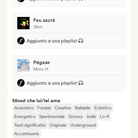
Feu sacré
Slimi
Aggiunto a una playlist
Pégase
Moro H
Aggiunto a una playlist
Mood che lui/lei ama
Autentico
Freddo
Creativo
Ballabile
Eclettico
Energetico
Sperimentale
Groovy
Indie
Lo-fi
Testi significativi
Originale
Underground
Accattivante