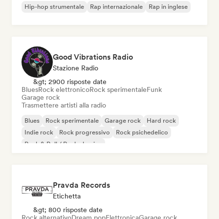
Hip-hop strumentale
Rap internazionale
Rap in inglese
Good Vibrations Radio
Stazione Radio
&gt; 2900 risposte date
Blues
Rock elettronico
Rock sperimentale
Funk
Garage rock
Trasmettere artisti alla radio
Blues
Rock sperimentale
Garage rock
Hard rock
Indie rock
Rock progressivo
Rock psichedelico
Rock & Roll / Rock classico
Pravda Records
Etichetta
&gt; 800 risposte date
Rock alternativo
Dream pop
Elettronica
Garage rock