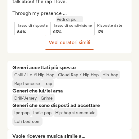
talk about the rap I love.

Through my presence ...
Vedi di più
Tasso di risposta
Tasso di condivisione
Risposte date
84%
23%
179
Vedi curatori simili
Generi accettati più spesso
Chill / Lo-fi Hip-Hop
Cloud Rap / Hip Hop
Hip-hop
Rap francese
Trap
Generi che lui/lei ama
Drill/Jersey
Grime
Generi che sono disposti ad accettare
Iperpop
Indie pop
Hip-hop strumentale
Lofi bedroom
Vuole ricevere musica simile a...