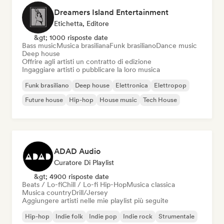
Dreamers Island Entertainment
Etichetta, Editore
&gt; 1000 risposte date
Bass music
Musica brasiliana
Funk brasiliano
Dance music
Deep house
Offrire agli artisti un contratto di edizione
Ingaggiare artisti o pubblicare la loro musica
Funk brasiliano
Deep house
Elettronica
Elettropop
Future house
Hip-hop
House music
Tech House
ADAD Audio
Curatore Di Playlist
&gt; 4900 risposte date
Beats / Lo-fi
Chill / Lo-fi Hip-Hop
Musica classica
Musica country
Drill/Jersey
Aggiungere artisti nelle mie playlist più seguite
Hip-hop
Indie folk
Indie pop
Indie rock
Strumentale