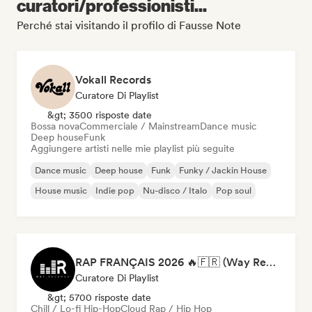
curatori/professionisti...
Perché stai visitando il profilo di Fausse Note
Vokall Records
Curatore Di Playlist
&gt; 3500 risposte date
Bossa nova
Commerciale / Mainstream
Dance music
Deep house
Funk
Aggiungere artisti nelle mie playlist più seguite
Dance music
Deep house
Funk
Funky / Jackin House
House music
Indie pop
Nu-disco / Italo
Pop soul
RAP FRANÇAIS 2026 🔥🇫🇷 (Way Records)
Curatore Di Playlist
&gt; 5700 risposte date
Chill / Lo-fi Hip-Hop
Cloud Rap / Hip Hop