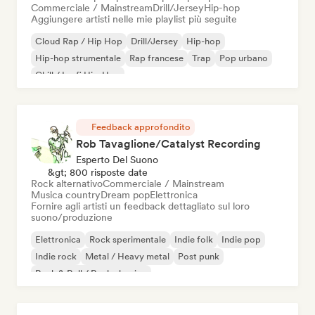
Commerciale / Mainstream
Drill/Jersey
Hip-hop
Aggiungere artisti nelle mie playlist più seguite
Cloud Rap / Hip Hop
Drill/Jersey
Hip-hop
Hip-hop strumentale
Rap francese
Trap
Pop urbano
Chill / Lo-fi Hip-Hop
Feedback approfondito
Rob Tavaglione/Catalyst Recording
Esperto Del Suono
&gt; 800 risposte date
Rock alternativo
Commerciale / Mainstream
Musica country
Dream pop
Elettronica
Fornire agli artisti un feedback dettagliato sul loro
suono/produzione
Elettronica
Rock sperimentale
Indie folk
Indie pop
Indie rock
Metal / Heavy metal
Post punk
Rock & Roll / Rock classico