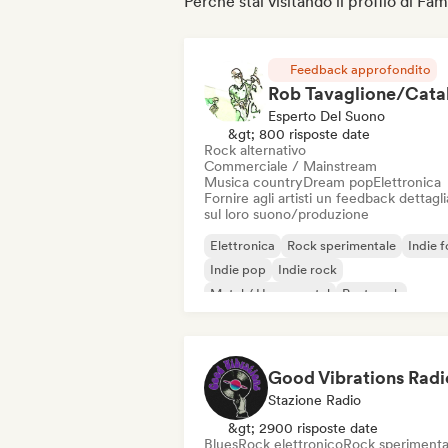
Perché stai visitando il profilo di Fa
Feedback approfondito
Esperto Del Suono
&gt; 800 risposte date
Rock alternativo
Commerciale / Mainstream
Musica country
Dream pop
Elettronica
Fornire agli artisti un feedback dettagl
sul loro suono/produzione
Elettronica
Rock sperimentale
Indie f
Indie pop
Indie rock
Metal / Heavy metal
Post punk
Rock & Roll / Rock classico
Good Vibrations Radi
Stazione Radio
&gt; 2900 risposte date
Blues
Rock elettronico
Rock sperimenta