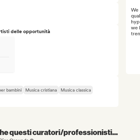
We p
qual
hype
we l
isti delle opportunità
tren
per bambini
Musica cristiana
Musica classica
e questi curatori/professionisti...