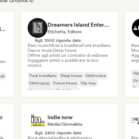
miliar Grounds ©
Dreamers Island Entertainment
Rob Tavaglione/Catalyst Recording
Etichetta, Editore
&gt; 1000 risposte date
Bass music
Musica brasiliana
Funk brasiliano
Beat
Dance music
Deep house
Mus
Offrire agli artisti un contratto di edizione
Aggi
Ingaggiare artisti o pubblicare la loro
seg
iato
musica
Hi
Funk brasiliano
Deep house
Elettronica
olk
St
Elettropop
Future house
Hip-hop
Rap
House music
Tech House
o
indie now
Media/Giornalista
&gt; 2400 risposte date
le
Rock alternativo
Rock elettronico
Roc