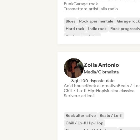
Funk
Garage rock
Trasmettere artisti alla radio
Blues
Rock sperimentale
Garage rock
Hard rock
Indie rock
Rock progressi
Rock psichedelico
Rock & Roll / Rock classico
Zoila Antonio
Media/Giornalista
&gt; 100 risposte date
Acid house
Rock alternativo
Beats / Lo-
Chill / Lo-fi Hip-Hop
Musica classica
Scrivere articoli
Rock alternativo
Beats / Lo-fi
Chill / Lo-fi Hip-Hop
Commerciale / Mainstream
Dance mus
Disco
Dream pop
House music