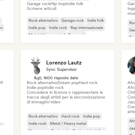
Garage rock
Hip-hop
Indie folk
Gar
Scrivere articoli
Inga
mus
Rock alternativo
Garage rock
Indie folk
Roc
vo
Indie pop
Indie rock
Rap internazionale
Ga
Metal / Heavy metal
Pop rock
Re
Lorenzo Lautz
Sync Supervisor
&gt; 1600 risposte date
fi
Rock alternativo
Dream pop
Hard rock
Afr
Indie pop
Indie rock
Afr
Concedere in licenza o rappresentare le
Chil
tracce degli artisti per la sincronizzazione
Com
di immagini/video
Jaz
Crea
artis
Rock alternativo
Hard rock
Indie pop
Af
Indie rock
Metal / Heavy metal
ic
Ja
New wave
Post punk
Rock psichedelico