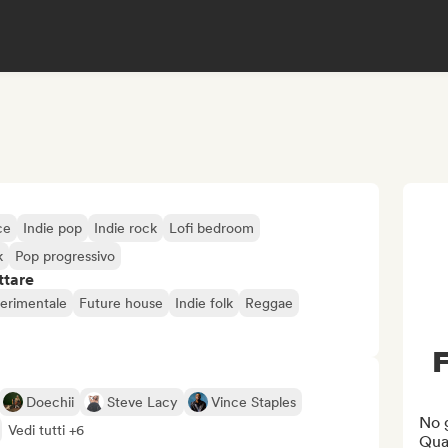
ce
Indie pop
Indie rock
Lofi bedroom
k
Pop progressivo
ttare
perimentale
Future house
Indie folk
Reggae
F
Doechii
Steve Lacy
Vince Staples
No 
Vedi tutti +6
Qual