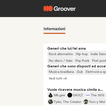
Informazioni
Generi che lui/lei ama
Rock alternativo
Hip-hop
Indie Dan
Nu-disco / Italo
Pop Punk
Post pun
Generi che sono disposti ad acce
Musica brasiliana
Dub
Elettronica s
Vedi tutti +4
Vuole ricevere musica simile a...
Mk.gee
SAULT
The 1975
Tyler, The Creator
Toro y Moi