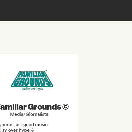
amiliar Grounds ©
Media/Giornalista
genres just good music

ity over hype ➗
