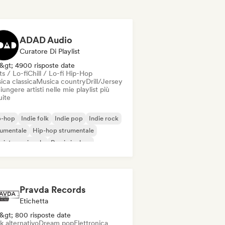
ADAD Audio
Curatore Di Playlist
&gt; 4900 risposte date
s / Lo-fi
Chill / Lo-fi Hip-Hop
ica classica
Musica country
Drill/Jersey
ungere artisti nelle mie playlist più
uite
p-hop
Indie folk
Indie pop
Indie rock
rumentale
Hip-hop strumentale
 internazionale
Rap in inglese
Pravda Records
Etichetta
&gt; 800 risposte date
k alternativo
Dream pop
Elettronica