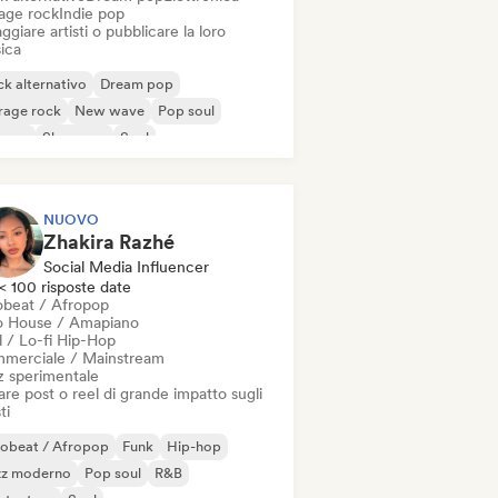
age rock
Indie pop
ggiare artisti o pubblicare la loro
ica
k alternativo
Dream pop
rage rock
New wave
Pop soul
ggae
Shoegaze
Soul
NUOVO
Zhakira Razhé
Social Media Influencer
< 100 risposte date
obeat / Afropop
o House / Amapiano
l / Lo-fi Hip-Hop
merciale / Mainstream
z sperimentale
re post o reel di grande impatto sugli
ti
robeat / Afropop
Funk
Hip-hop
zz moderno
Pop soul
R&B