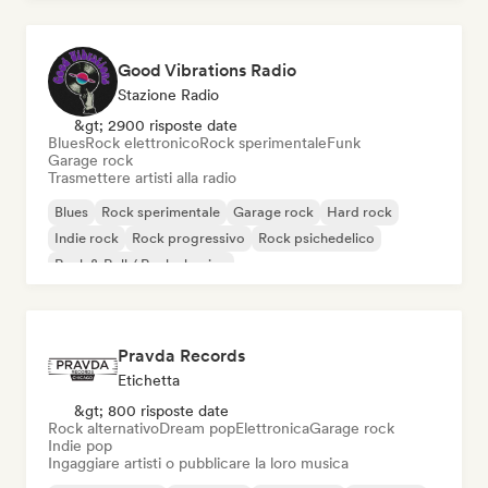
Good Vibrations Radio
Stazione Radio
&gt; 2900 risposte date
Blues
Rock elettronico
Rock sperimentale
Funk
Garage rock
Trasmettere artisti alla radio
Blues
Rock sperimentale
Garage rock
Hard rock
Indie rock
Rock progressivo
Rock psichedelico
Rock & Roll / Rock classico
Pravda Records
Etichetta
&gt; 800 risposte date
Rock alternativo
Dream pop
Elettronica
Garage rock
Indie pop
Ingaggiare artisti o pubblicare la loro musica