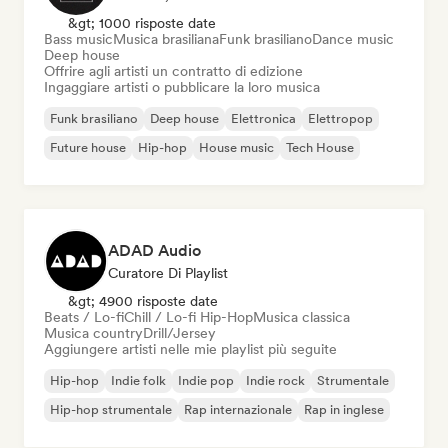
&gt; 1000 risposte date
Bass music
Musica brasiliana
Funk brasiliano
Dance music
Deep house
Offrire agli artisti un contratto di edizione
Ingaggiare artisti o pubblicare la loro musica
Funk brasiliano
Deep house
Elettronica
Elettropop
Future house
Hip-hop
House music
Tech House
ADAD Audio
Curatore Di Playlist
&gt; 4900 risposte date
Beats / Lo-fi
Chill / Lo-fi Hip-Hop
Musica classica
Musica country
Drill/Jersey
Aggiungere artisti nelle mie playlist più seguite
Hip-hop
Indie folk
Indie pop
Indie rock
Strumentale
Hip-hop strumentale
Rap internazionale
Rap in inglese