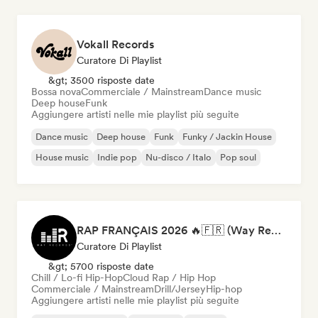
Vokall Records
Curatore Di Playlist
&gt; 3500 risposte date
Bossa nova
Commerciale / Mainstream
Dance music
Deep house
Funk
Aggiungere artisti nelle mie playlist più seguite
Dance music
Deep house
Funk
Funky / Jackin House
House music
Indie pop
Nu-disco / Italo
Pop soul
RAP FRANÇAIS 2026 🔥🇫🇷 (Way Records)
Curatore Di Playlist
&gt; 5700 risposte date
Chill / Lo-fi Hip-Hop
Cloud Rap / Hip Hop
Commerciale / Mainstream
Drill/Jersey
Hip-hop
Aggiungere artisti nelle mie playlist più seguite