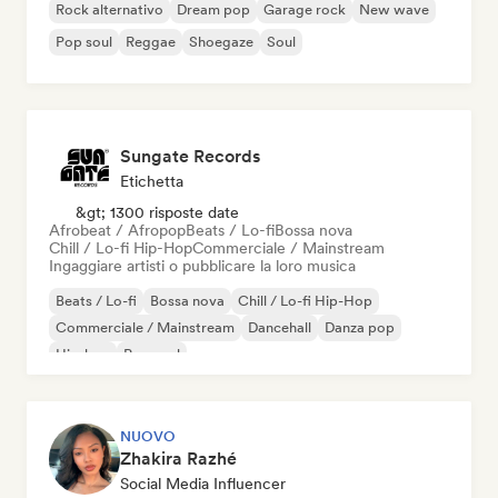
Rock alternativo
Dream pop
Garage rock
New wave
Pop soul
Reggae
Shoegaze
Soul
Sungate Records
Etichetta
&gt; 1300 risposte date
Afrobeat / Afropop
Beats / Lo-fi
Bossa nova
Chill / Lo-fi Hip-Hop
Commerciale / Mainstream
Ingaggiare artisti o pubblicare la loro musica
Beats / Lo-fi
Bossa nova
Chill / Lo-fi Hip-Hop
Commerciale / Mainstream
Dancehall
Danza pop
Hip-hop
Pop soul
NUOVO
Zhakira Razhé
Social Media Influencer