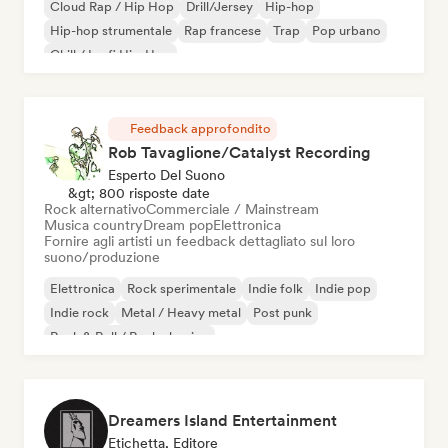
Cloud Rap / Hip Hop
Drill/Jersey
Hip-hop
Hip-hop strumentale
Rap francese
Trap
Pop urbano
Chill / Lo-fi Hip-Hop
Feedback approfondito
Rob Tavaglione/Catalyst Recording
Esperto Del Suono
&gt; 800 risposte date
Rock alternativo
Commerciale / Mainstream
Musica country
Dream pop
Elettronica
Fornire agli artisti un feedback dettagliato sul loro
suono/produzione
Elettronica
Rock sperimentale
Indie folk
Indie pop
Indie rock
Metal / Heavy metal
Post punk
Rock & Roll / Rock classico
Dreamers Island Entertainment
Etichetta, Editore