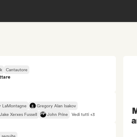
lk
Cantautore
ttare
y LaMontagne
Gregory Alan Isakov
M
Jake Xerxes Fussell
John Prine
Vedi tutti +3
a
ù seguite