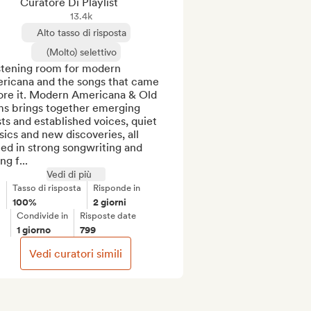
Curatore Di Playlist
13.4k
Alto tasso di risposta
(Molto) selettivo
stening room for modern 
ricana and the songs that came 
ore it. Modern Americana & Old 
s brings together emerging 
sts and established voices, quiet 
sics and new discoveries, all 
ed in strong songwriting and 
ng f...
Vedi di più
Tasso di risposta
Risponde in
100%
2 giorni
Condivide in
Risposte date
1 giorno
799
Vedi curatori simili