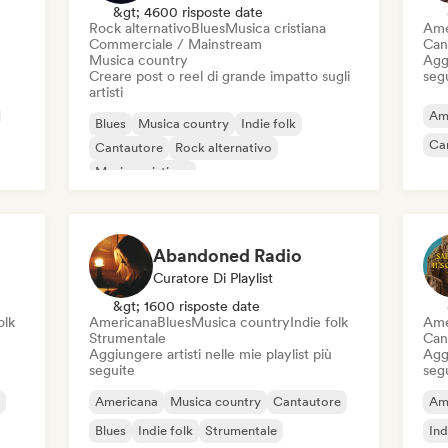
&gt; 4600 risposte date
Rock alternativo
Blues
Musica cristiana
Ame
Commerciale / Mainstream
Can
Musica country
Aggi
Creare post o reel di grande impatto sugli
seg
artisti
Am
Blues
Musica country
Indie folk
Ca
Cantautore
Rock alternativo
Musica cristiana
Commerciale / Mainstream
Musica per le vacanze
Abandoned Radio
Curatore Di Playlist
&gt; 1600 risposte date
olk
Americana
Blues
Musica country
Indie folk
Ame
Strumentale
Can
Aggiungere artisti nelle mie playlist più
Aggi
seguite
seg
Americana
Musica country
Cantautore
Am
Blues
Indie folk
Strumentale
Ind