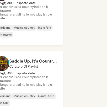
&gt; 3000 risposte date
ricana
Musica country
Indie folk
tautore
ungere artisti nelle mie playlist più
uite
ericana
Musica country
Indie folk
ntautore
Saddle Up, It's Country Time 🤠 Outlaw Country, Americana & Country Rock
Curatore Di Playlist
&gt; 3100 risposte date
ricana
Musica country
Indie folk
tautore
ungere artisti nelle mie playlist più
uite
ericana
Musica country
Cantautore
ie folk