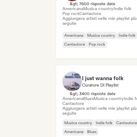
&gt; 7600 risposte date
Americana
Musica country
Indie folk
Pop rock
Cantautore
Aggiungere artisti nelle mie playlist più
seguite
Americana
Musica country
Indie folk
Cantautore
Pop rock
I just wanna folk
Curatore Di Playlist
&gt; 3400 risposte date
Americana
Blues
Musica country
Indie f
Cantautore
Aggiungere artisti nelle mie playlist più
seguite
Musica country
Indie folk
Cantautore
Americana
Blues