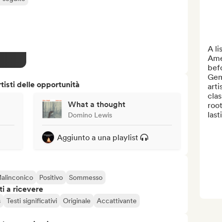
A li
Ame
bef
Gem
isti delle opportunità
arti
clas
What a thought
root
lasti
Domino Lewis
Aggiunto a una playlist
alinconico
Positivo
Sommesso
i a ricevere
s
Testi significativi
Originale
Accattivante