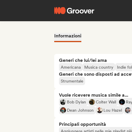
Informazioni
Generi che lui/lei ama
Americana
Musica country
Indie fo
Generi che sono disposti ad acce
Strumentale
Vuole ricevere musica simile a...
Bob Dylan
Colter Wall
Ra
Dean Johnson
Lou Hazel
Principali opportunità
Aggiungere artisti nelle mie playlist pi