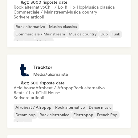
&gt; 3000 risposte date
Rock alternativo
Chill / Lo-fi Hip-Hop
Musica classica
Commerciale / Mainstream
Musica country
Scrivere articoli
Rock alternativo
Musica classica
Commerciale / Mainstream
Musica country
Dub
Funk
Hardcore
Hip-hop
Tracktor
Media/Giornalista
&gt; 600 risposte date
Acid house
Afrobeat / Afropop
Rock alternativo
Beats / Lo-fi
Chill House
Scrivere articoli
Afrobeat / Afropop
Rock alternativo
Dance music
Dream pop
Rock elettronico
Elettropop
French Pop
Hip-hop