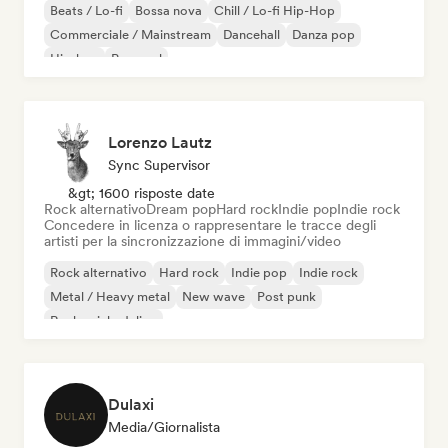
Beats / Lo-fi
Bossa nova
Chill / Lo-fi Hip-Hop
Commerciale / Mainstream
Dancehall
Danza pop
Hip-hop
Pop soul
Lorenzo Lautz
Sync Supervisor
&gt; 1600 risposte date
Rock alternativo
Dream pop
Hard rock
Indie pop
Indie rock
Concedere in licenza o rappresentare le tracce degli
artisti per la sincronizzazione di immagini/video
Rock alternativo
Hard rock
Indie pop
Indie rock
Metal / Heavy metal
New wave
Post punk
Rock psichedelico
Dulaxi
Media/Giornalista