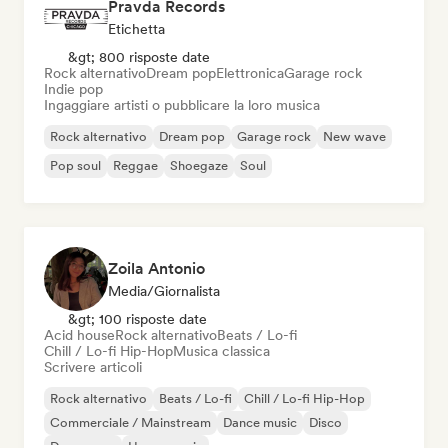
Pravda Records
Etichetta
&gt; 800 risposte date
Rock alternativo
Dream pop
Elettronica
Garage rock
Indie pop
Ingaggiare artisti o pubblicare la loro musica
Rock alternativo
Dream pop
Garage rock
New wave
Pop soul
Reggae
Shoegaze
Soul
Zoila Antonio
Media/Giornalista
&gt; 100 risposte date
Acid house
Rock alternativo
Beats / Lo-fi
Chill / Lo-fi Hip-Hop
Musica classica
Scrivere articoli
Rock alternativo
Beats / Lo-fi
Chill / Lo-fi Hip-Hop
Commerciale / Mainstream
Dance music
Disco
Dream pop
House music