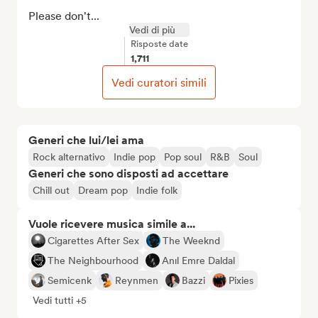
Please don't...
Vedi di più
Risposte date
1,711
Vedi curatori simili
Generi che lui/lei ama
Rock alternativo
Indie pop
Pop soul
R&B
Soul
Generi che sono disposti ad accettare
Chill out
Dream pop
Indie folk
Vuole ricevere musica simile a...
Cigarettes After Sex
The Weeknd
The Neighbourhood
Anıl Emre Daldal
Semicenk
Reynmen
Bazzi
Pixies
Vedi tutti +5