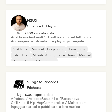
N3UX
Curatore Di Playlist
&gt; 2800 risposte date
Acid house
Ambient
Chill out
Deep house
Elettronica
Aggiungere artisti nelle mie playlist più seguite
Acid house
Ambient
Deep house
House music
Indie Dance
Melodic & Progressive House
Minimal
Organic House / Downtempo
Sungate Records
Etichetta
&gt; 1300 risposte date
Afrobeat / Afropop
Beats / Lo-fi
Bossa nova
Chill / Lo-fi Hip-Hop
Commerciale / Mainstream
Ingaggiare artisti o pubblicare la loro musica