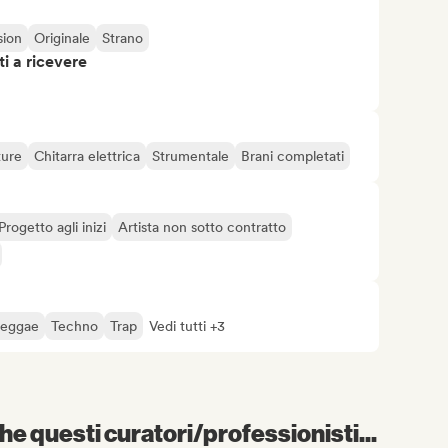
sion
Originale
Strano
i a ricevere
ture
Chitarra elettrica
Strumentale
Brani completati
Progetto agli inizi
Artista non sotto contratto
eggae
Techno
Trap
Vedi tutti +3
e questi curatori/professionisti...