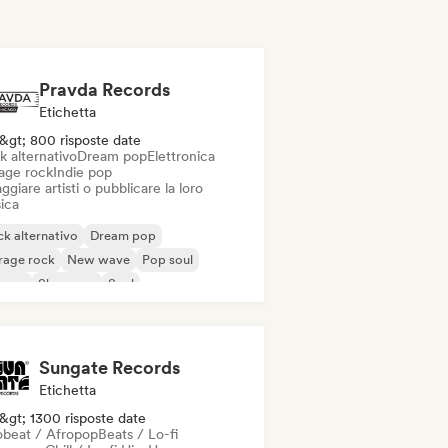
Pravda Records
Etichetta
&gt; 800 risposte date
k alternativo
Dream pop
Elettronica
age rock
Indie pop
ggiare artisti o pubblicare la loro
ica
k alternativo
Dream pop
rage rock
New wave
Pop soul
ggae
Shoegaze
Soul
Sungate Records
Etichetta
&gt; 1300 risposte date
obeat / Afropop
Beats / Lo-fi