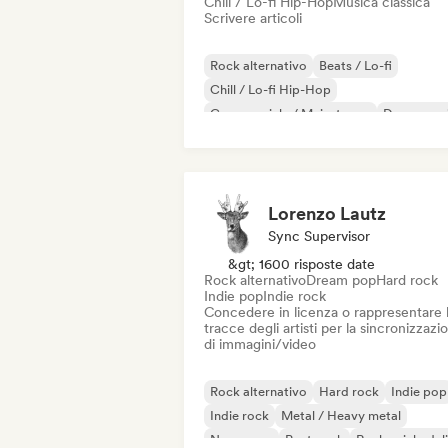
Chill / Lo-fi Hip-Hop
Musica classica
Scrivere articoli
Rock alternativo
Beats / Lo-fi
Chill / Lo-fi Hip-Hop
Commerciale / Mainstream
Dance mus
Disco
Dream pop
House music
Lorenzo Lautz
Sync Supervisor
&gt; 1600 risposte date
Rock alternativo
Dream pop
Hard rock
Indie pop
Indie rock
Concedere in licenza o rappresentare 
tracce degli artisti per la sincronizzazi
di immagini/video
Rock alternativo
Hard rock
Indie pop
Indie rock
Metal / Heavy metal
New wave
Post punk
Rock psichedel