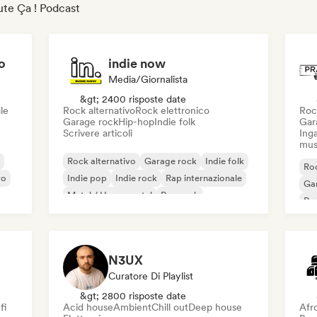
oute Ça ! Podcast
o
indie now
Media/Giornalista
&gt; 2400 risposte date
le
Rock alternativo
Rock elettronico
Roc
Garage rock
Hip-hop
Indie folk
Gar
Scrivere articoli
Inga
mus
Rock alternativo
Garage rock
Indie folk
Roc
vo
Indie pop
Indie rock
Rap internazionale
Ga
Metal / Heavy metal
Pop rock
Re
N3UX
Curatore Di Playlist
&gt; 2800 risposte date
fi
Acid house
Ambient
Chill out
Deep house
Afr