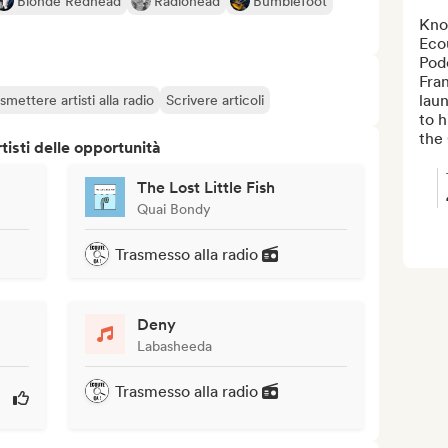
Blonde Redhead
Radiohead
Bumblefoot
Know
Ecou
Podc
Fran
laun
smettere artisti alla radio
Scrivere articoli
to h
the 
isti delle opportunità
The Lost Little Fish
Quai Bondy
Trasmesso alla radio
Deny
Labasheeda
Trasmesso alla radio