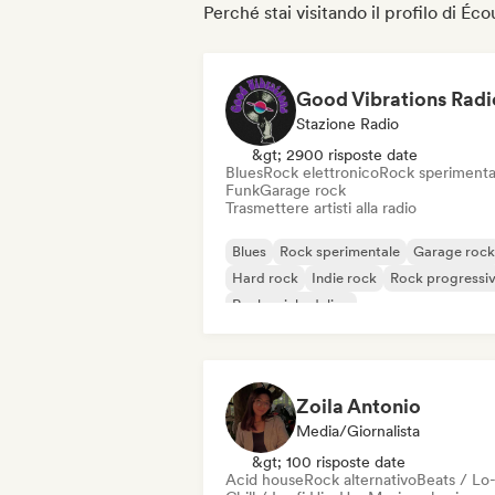
Perché stai visitando il profilo di Éc
Good Vibrations Radi
Stazione Radio
&gt; 2900 risposte date
Blues
Rock elettronico
Rock sperimenta
Funk
Garage rock
Trasmettere artisti alla radio
Blues
Rock sperimentale
Garage rock
Hard rock
Indie rock
Rock progressi
Rock psichedelico
Rock & Roll / Rock classico
Zoila Antonio
Media/Giornalista
&gt; 100 risposte date
Acid house
Rock alternativo
Beats / Lo-