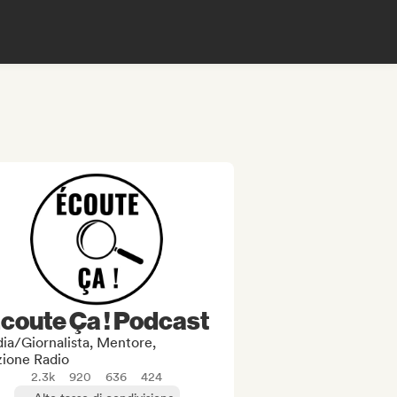
coute Ça ! Podcast
ia/Giornalista, Mentore,
zione Radio
2.3k
920
636
424