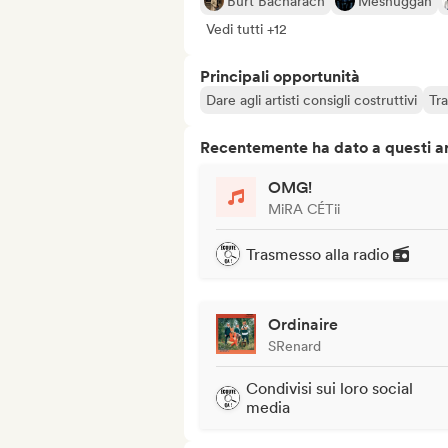
Burt Bacharach
Meshuggah
Vedi tutti +12
Principali opportunità
Dare agli artisti consigli costruttivi
Tra
Recentemente ha dato a questi art
OMG!
MiRA CÉTii
Trasmesso alla radio
Ordinaire
SRenard
Condivisi sui loro social
media