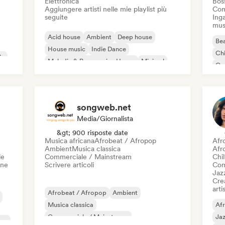
Elettronica
Bos
Aggiungere artisti nelle mie playlist più
Com
seguite
Inga
mus
Acid house
Ambient
Deep house
Bea
House music
Indie Dance
Chi
ic
Melodic & Progressive House
Minimal
Co
Organic House / Downtempo
Da
songweb.net
Media/Giornalista
&gt; 900 risposte date
Musica africana
Afrobeat / Afropop
Afr
Ambient
Musica classica
Afr
le
Commerciale / Mainstream
Chil
one
Scrivere articoli
Com
Jaz
Crea
artis
Afrobeat / Afropop
Ambient
Musica classica
Af
Commerciale / Mainstream
Ja
ico