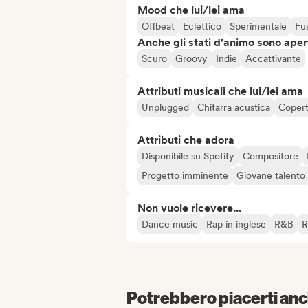
Mood che lui/lei ama
Offbeat
Eclettico
Sperimentale
Fu
Anche gli stati d'animo sono apert
Scuro
Groovy
Indie
Accattivante
Attributi musicali che lui/lei ama
Unplugged
Chitarra acustica
Coper
Attributi che adora
Disponibile su Spotify
Compositore
Progetto imminente
Giovane talento
Non vuole ricevere...
Dance music
Rap in inglese
R&B
R
Potrebbero piacerti anch