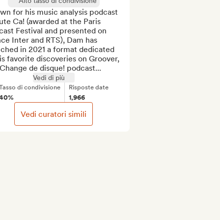
Alto tasso di condivisione
n for his music analysis podcast 
te Ca! (awarded at the Paris 
ast Festival and presented on 
ce Inter and RTS), Dam has 
ched in 2021 a format dedicated 
is favorite discoveries on Groover, 
Change de disque! podcast...
Vedi di più
Tasso di condivisione
Risposte date
40%
1,966
Vedi curatori simili