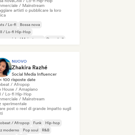
sa nova
Chill / Lo-fi Hip-Hop
merciale / Mainstream
ggiare artisti o pubblicare la loro
ica
ts / Lo-fi
Bossa nova
ll / Lo-fi Hip-Hop
mmerciale / Mainstream
Dancehall
nza pop
Hip-hop
Pop soul
NUOVO
Zhakira Razhé
Social Media Influencer
< 100 risposte date
obeat / Afropop
o House / Amapiano
l / Lo-fi Hip-Hop
merciale / Mainstream
z sperimentale
re post o reel di grande impatto sugli
ti
robeat / Afropop
Funk
Hip-hop
zz moderno
Pop soul
R&B