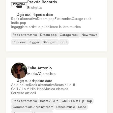
Pravda Records
Etichetta
&gt; 800 risposte date
Rock alternativo
Dream pop
Elettronica
Garage rock
Indie pop
Ingaggiare artisti o pubblicare la loro musica
Rock alternativo
Dream pop
Garage rock
New wave
Pop soul
Reggae
Shoegaze
Soul
Zoila Antonio
Media/Giornalista
&gt; 100 risposte date
Acid house
Rock alternativo
Beats / Lo-fi
Chill / Lo-fi Hip-Hop
Musica classica
Scrivere articoli
Rock alternativo
Beats / Lo-fi
Chill / Lo-fi Hip-Hop
Commerciale / Mainstream
Dance music
Disco
Dream pop
House music