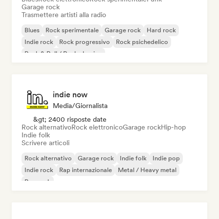
Garage rock
Trasmettere artisti alla radio
Blues
Rock sperimentale
Garage rock
Hard rock
Indie rock
Rock progressivo
Rock psichedelico
Rock & Roll / Rock classico
indie now
Media/Giornalista
&gt; 2400 risposte date
Rock alternativo
Rock elettronico
Garage rock
Hip-hop
Indie folk
Scrivere articoli
Rock alternativo
Garage rock
Indie folk
Indie pop
Indie rock
Rap internazionale
Metal / Heavy metal
Pop rock