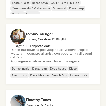
Beats / Lo-fi
Bossa nova
Chill / Lo-fi Hip-Hop
Commerciale / Mainstream
Dancehall
Danza pop
Hip-hop
Pop soul
Tommy Menger
Booker, Curatore Di Playlist
&gt; 1800 risposte date
Dance music
Danza pop
Deep house
Disco
Elettropop
Mettere in contatto gli artisti con opportunità di eventi
dal vivo
Aggiungere artisti nelle mie playlist più seguite
Dance music
Danza pop
Deep house
Disco
Elettropop
French house
French Pop
House music
Timothy Tunes
Curatore Di Playlist