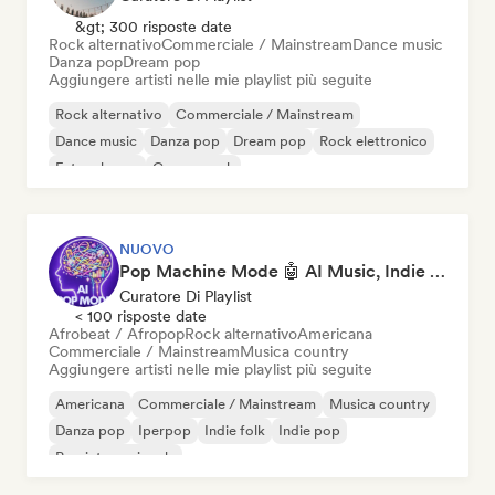
&gt; 300 risposte date
Rock alternativo
Commerciale / Mainstream
Dance music
Danza pop
Dream pop
Aggiungere artisti nelle mie playlist più seguite
Rock alternativo
Commerciale / Mainstream
Dance music
Danza pop
Dream pop
Rock elettronico
Future house
Garage rock
NUOVO
Pop Machine Mode 🤖 AI Music, Indie Pop & Dream Pop
Curatore Di Playlist
< 100 risposte date
Afrobeat / Afropop
Rock alternativo
Americana
Commerciale / Mainstream
Musica country
Aggiungere artisti nelle mie playlist più seguite
Americana
Commerciale / Mainstream
Musica country
Danza pop
Iperpop
Indie folk
Indie pop
Pop internazionale