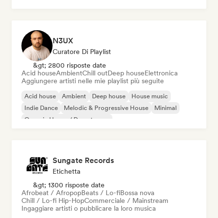
N3UX
Curatore Di Playlist
&gt; 2800 risposte date
Acid house
Ambient
Chill out
Deep house
Elettronica
Aggiungere artisti nelle mie playlist più seguite
Acid house
Ambient
Deep house
House music
Indie Dance
Melodic & Progressive House
Minimal
Organic House / Downtempo
Sungate Records
Etichetta
&gt; 1300 risposte date
Afrobeat / Afropop
Beats / Lo-fi
Bossa nova
Chill / Lo-fi Hip-Hop
Commerciale / Mainstream
Ingaggiare artisti o pubblicare la loro musica