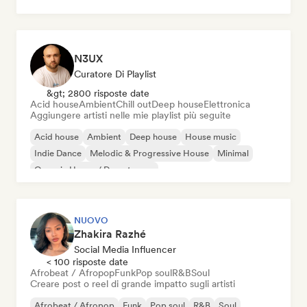
Pop rock
N3UX
Curatore Di Playlist
&gt; 2800 risposte date
Acid house
Ambient
Chill out
Deep house
Elettronica
Aggiungere artisti nelle mie playlist più seguite
Acid house
Ambient
Deep house
House music
Indie Dance
Melodic & Progressive House
Minimal
Organic House / Downtempo
NUOVO
Zhakira Razhé
Social Media Influencer
< 100 risposte date
Afrobeat / Afropop
Funk
Pop soul
R&B
Soul
Creare post o reel di grande impatto sugli artisti
Afrobeat / Afropop
Funk
Pop soul
R&B
Soul