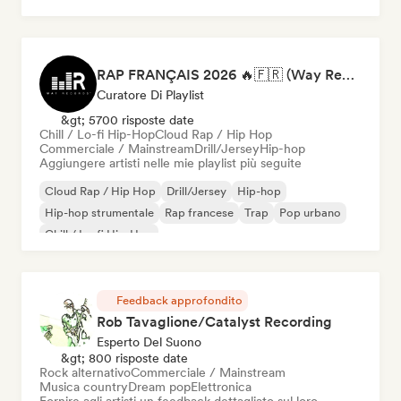
RAP FRANÇAIS 2026 🔥🇫🇷 (Way Records)
Curatore Di Playlist
&gt; 5700 risposte date
Chill / Lo-fi Hip-Hop
Cloud Rap / Hip Hop
Commerciale / Mainstream
Drill/Jersey
Hip-hop
Aggiungere artisti nelle mie playlist più seguite
Cloud Rap / Hip Hop
Drill/Jersey
Hip-hop
Hip-hop strumentale
Rap francese
Trap
Pop urbano
Chill / Lo-fi Hip-Hop
Feedback approfondito
Rob Tavaglione/Catalyst Recording
Esperto Del Suono
&gt; 800 risposte date
Rock alternativo
Commerciale / Mainstream
Musica country
Dream pop
Elettronica