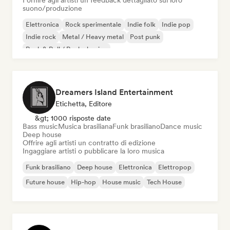
Fornire agli artisti un feedback dettagliato sul loro
suono/produzione
Elettronica
Rock sperimentale
Indie folk
Indie pop
Indie rock
Metal / Heavy metal
Post punk
Rock & Roll / Rock classico
Dreamers Island Entertainment
Etichetta, Editore
&gt; 1000 risposte date
Bass music
Musica brasiliana
Funk brasiliano
Dance music
Deep house
Offrire agli artisti un contratto di edizione
Ingaggiare artisti o pubblicare la loro musica
Funk brasiliano
Deep house
Elettronica
Elettropop
Future house
Hip-hop
House music
Tech House