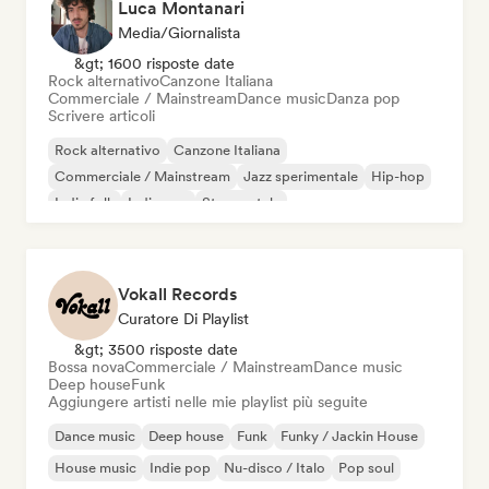
Luca Montanari
Media/Giornalista
&gt; 1600 risposte date
Rock alternativo
Canzone Italiana
Commerciale / Mainstream
Dance music
Danza pop
Scrivere articoli
Rock alternativo
Canzone Italiana
Commerciale / Mainstream
Jazz sperimentale
Hip-hop
Indie folk
Indie pop
Strumentale
Vokall Records
Curatore Di Playlist
&gt; 3500 risposte date
Bossa nova
Commerciale / Mainstream
Dance music
Deep house
Funk
Aggiungere artisti nelle mie playlist più seguite
Dance music
Deep house
Funk
Funky / Jackin House
House music
Indie pop
Nu-disco / Italo
Pop soul