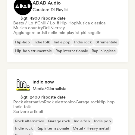
ADAD Audio
Curatore Di Playlist
&gt; 4900 risposte date
Beats / Lo-fi
Chill / Lo-fi Hip-Hop
Musica classica
Musica country
Drill/Jersey
Aggiungere artisti nelle mie playlist più seguite
Hip-hop
Indie folk
Indie pop
Indie rock
Strumentale
Hip-hop strumentale
Rap internazionale
Rap in inglese
indie now
Media/Giornalista
&gt; 2400 risposte date
Rock alternativo
Rock elettronico
Garage rock
Hip-hop
Indie folk
Scrivere articoli
Rock alternativo
Garage rock
Indie folk
Indie pop
Indie rock
Rap internazionale
Metal / Heavy metal