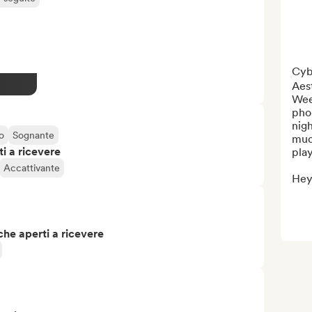
Cyb
Aes
Wee
phon
nigh
o
Sognante
much
i a ricevere
playl
Accattivante
Hey,
che aperti a ricevere