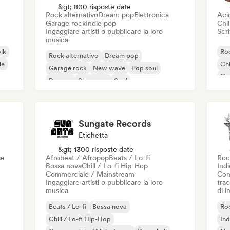
&gt; 800 risposte date
Rock alternativo
Dream pop
Elettronica
Aci
Garage rock
Indie pop
Chil
Ingaggiare artisti o pubblicare la loro
Scri
musica
olk
Roc
Rock alternativo
Dream pop
le
Chi
Garage rock
New wave
Pop soul
Co
Reggae
Shoegaze
Soul
Di
Sungate Records
Etichetta
&gt; 1300 risposte date
se
Afrobeat / Afropop
Beats / Lo-fi
Roc
Bossa nova
Chill / Lo-fi Hip-Hop
Ind
Commerciale / Mainstream
Con
Ingaggiare artisti o pubblicare la loro
trac
musica
di 
Beats / Lo-fi
Bossa nova
Roc
Chill / Lo-fi Hip-Hop
Ind