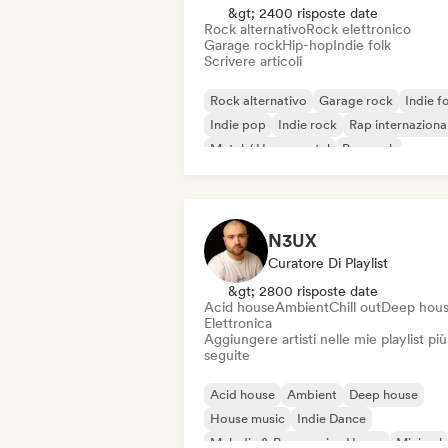
&gt; 2400 risposte date
Rock alternativo
Rock elettronico
Garage rock
Hip-hop
Indie folk
Scrivere articoli
Rock alternativo
Garage rock
Indie f
Indie pop
Indie rock
Rap internaziona
Metal / Heavy metal
Pop rock
N3UX
Curatore Di Playlist
&gt; 2800 risposte date
Acid house
Ambient
Chill out
Deep hou
Elettronica
Aggiungere artisti nelle mie playlist più
seguite
Acid house
Ambient
Deep house
House music
Indie Dance
Melodic & Progressive House
Minimal