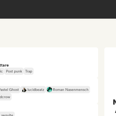
ttare
ic
Post punk
Trap
Pastel Ghost
lucidbeatz
Roman Nasenmensch
dcrow
ù seguite