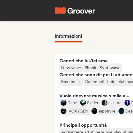
Informazioni
Generi che lui/lei ama
New wave
Phonk
Synthwave
Generi che sono disposti ad acce
Bass music
Dancehall
Industrial mus
Vuole ricevere musica simile a...
Darci
Skeler
akiaura
IVOXYGEN
sapphyre
Dea
Principali opportunità
Aggiungere artisti nelle mie playlist pi