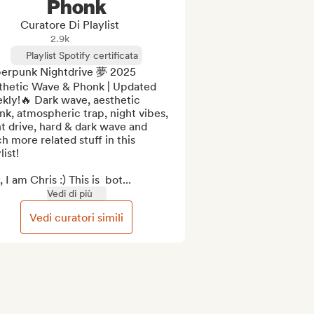
Phonk
Curatore Di Playlist
2.9k
Playlist Spotify certificata
erpunk Nightdrive 夢 2025 
thetic Wave & Phonk | Updated 
kly!🔥 Dark wave, aesthetic 
k, atmospheric trap, night vibes, 
t drive, hard & dark wave and 
 more related stuff in this 
ist!

 I am Chris :) This is  bot...
Vedi di più
Vedi curatori simili