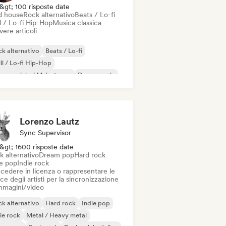
&gt; 100 risposte date
d house
Rock alternativo
Beats / Lo-fi
l / Lo-fi Hip-Hop
Musica classica
vere articoli
k alternativo
Beats / Lo-fi
ll / Lo-fi Hip-Hop
mmerciale / Mainstream
Dance music
sco
Dream pop
House music
Lorenzo Lautz
Sync Supervisor
&gt; 1600 risposte date
k alternativo
Dream pop
Hard rock
ie pop
Indie rock
cedere in licenza o rappresentare le
ce degli artisti per la sincronizzazione
immagini/video
k alternativo
Hard rock
Indie pop
ie rock
Metal / Heavy metal