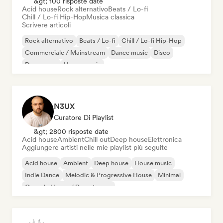
&gt; 100 risposte date
Acid house
Rock alternativo
Beats / Lo-fi
Chill / Lo-fi Hip-Hop
Musica classica
Scrivere articoli
Rock alternativo
Beats / Lo-fi
Chill / Lo-fi Hip-Hop
Commerciale / Mainstream
Dance music
Disco
Dream pop
House music
N3UX
Curatore Di Playlist
&gt; 2800 risposte date
Acid house
Ambient
Chill out
Deep house
Elettronica
Aggiungere artisti nelle mie playlist più seguite
Acid house
Ambient
Deep house
House music
Indie Dance
Melodic & Progressive House
Minimal
Organic House / Downtempo