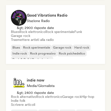
Good Vibrations Radio
Stazione Radio
&gt; 2900 risposte date
Blues
Rock elettronico
Rock sperimentale
Funk
Garage rock
Trasmettere artisti alla radio
Blues
Rock sperimentale
Garage rock
Hard rock
Indie rock
Rock progressivo
Rock psichedelico
Rock & Roll / Rock classico
indie now
Media/Giornalista
&gt; 2400 risposte date
Rock alternativo
Rock elettronico
Garage rock
Hip-hop
Indie folk
Scrivere articoli