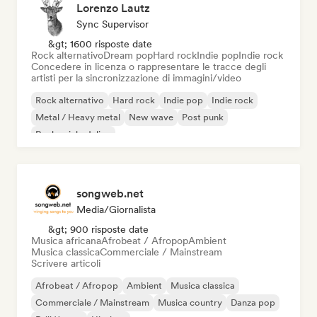
Lorenzo Lautz
Sync Supervisor
&gt; 1600 risposte date
Rock alternativo
Dream pop
Hard rock
Indie pop
Indie rock
Concedere in licenza o rappresentare le tracce degli
artisti per la sincronizzazione di immagini/video
Rock alternativo
Hard rock
Indie pop
Indie rock
Metal / Heavy metal
New wave
Post punk
Rock psichedelico
songweb.net
Media/Giornalista
&gt; 900 risposte date
Musica africana
Afrobeat / Afropop
Ambient
Musica classica
Commerciale / Mainstream
Scrivere articoli
Afrobeat / Afropop
Ambient
Musica classica
Commerciale / Mainstream
Musica country
Danza pop