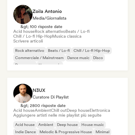
Zoila Antonio
Media/Giornalista
&gt; 100 risposte date
Acid house
Rock alternativo
Beats / Lo-fi
Chill / Lo-fi Hip-Hop
Musica classica
Scrivere articoli
Rock alternativo
Beats / Lo-fi
Chill / Lo-fi Hip-Hop
Commerciale / Mainstream
Dance music
Disco
Dream pop
House music
N3UX
Curatore Di Playlist
&gt; 2800 risposte date
Acid house
Ambient
Chill out
Deep house
Elettronica
Aggiungere artisti nelle mie playlist più seguite
Acid house
Ambient
Deep house
House music
Indie Dance
Melodic & Progressive House
Minimal