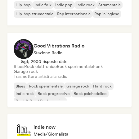
Hip-hop
Indie folk
Indie pop
Indie rock
Strumentale
Hip-hop strumentale
Rap internazionale
Rap in inglese
Good Vibrations Radio
Stazione Radio
&gt; 2900 risposte date
Blues
Rock elettronico
Rock sperimentale
Funk
Garage rock
Trasmettere artisti alla radio
Blues
Rock sperimentale
Garage rock
Hard rock
Indie rock
Rock progressivo
Rock psichedelico
Rock & Roll / Rock classico
indie now
Media/Giornalista