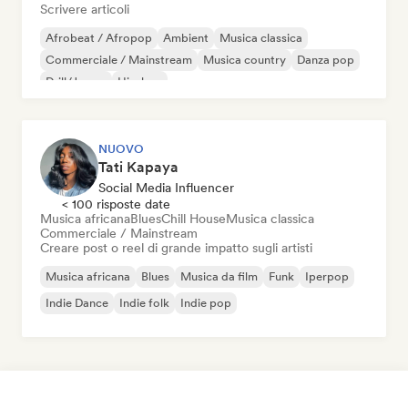
Scrivere articoli
Afrobeat / Afropop
Ambient
Musica classica
Commerciale / Mainstream
Musica country
Danza pop
Drill/Jersey
Hip-hop
NUOVO
Tati Kapaya
Social Media Influencer
< 100 risposte date
Musica africana
Blues
Chill House
Musica classica
Commerciale / Mainstream
Creare post o reel di grande impatto sugli artisti
Musica africana
Blues
Musica da film
Funk
Iperpop
Indie Dance
Indie folk
Indie pop