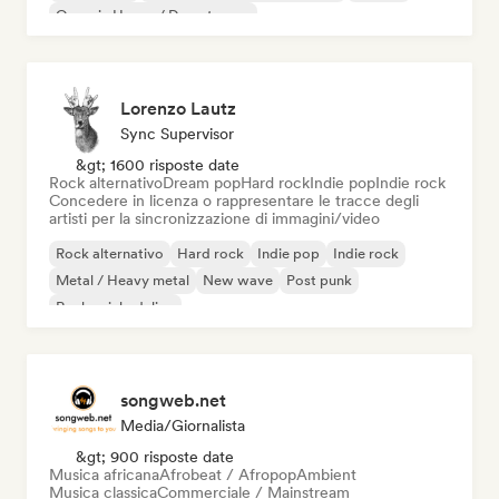
Organic House / Downtempo
Lorenzo Lautz
Sync Supervisor
&gt; 1600 risposte date
Rock alternativo
Dream pop
Hard rock
Indie pop
Indie rock
Concedere in licenza o rappresentare le tracce degli
artisti per la sincronizzazione di immagini/video
Rock alternativo
Hard rock
Indie pop
Indie rock
Metal / Heavy metal
New wave
Post punk
Rock psichedelico
songweb.net
Media/Giornalista
&gt; 900 risposte date
Musica africana
Afrobeat / Afropop
Ambient
Musica classica
Commerciale / Mainstream