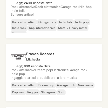
&gt; 2400 risposte date
Rock alternativo
Rock elettronico
Garage rock
Hip-hop
Indie folk
Scrivere articoli
Rock alternativo
Garage rock
Indie folk
Indie pop
Indie rock
Rap internazionale
Metal / Heavy metal
Pop rock
Pravda Records
Etichetta
&gt; 800 risposte date
Rock alternativo
Dream pop
Elettronica
Garage rock
Indie pop
Ingaggiare artisti o pubblicare la loro musica
Rock alternativo
Dream pop
Garage rock
New wave
Pop soul
Reggae
Shoegaze
Soul