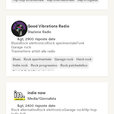
Good Vibrations Radio
Stazione Radio
&gt; 2900 risposte date
Blues
Rock elettronico
Rock sperimentale
Funk
Garage rock
Trasmettere artisti alla radio
Blues
Rock sperimentale
Garage rock
Hard rock
Indie rock
Rock progressivo
Rock psichedelico
Rock & Roll / Rock classico
indie now
Media/Giornalista
&gt; 2400 risposte date
Rock alternativo
Rock elettronico
Garage rock
Hip-hop
Indie folk