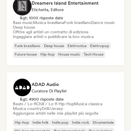
Dreamers Island Entertainment
Etichetta, Editore
&gt; 1000 risposte date
Bass music
Musica brasiliana
Funk brasiliano
Dance music
Deep house
Offrire agli artisti un contratto di edizione
Ingaggiare artisti o pubblicare la loro musica
Funk brasiliano
Deep house
Elettronica
Elettropop
Future house
Hip-hop
House music
Tech House
ADAD Audio
Curatore Di Playlist
&gt; 4900 risposte date
Beats / Lo-fi
Chill / Lo-fi Hip-Hop
Musica classica
Musica country
Drill/Jersey
Aggiungere artisti nelle mie playlist più seguite
Hip-hop
Indie folk
Indie pop
Indie rock
Strumentale
Hip-hop strumentale
Rap internazionale
Rap in inglese