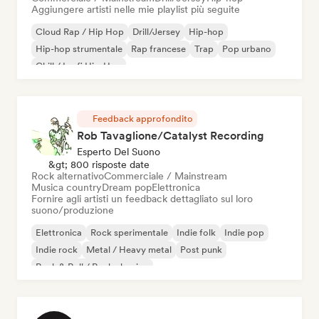
Aggiungere artisti nelle mie playlist più seguite
Cloud Rap / Hip Hop
Drill/Jersey
Hip-hop
Hip-hop strumentale
Rap francese
Trap
Pop urbano
Chill / Lo-fi Hip-Hop
Feedback approfondito
Rob Tavaglione/Catalyst Recording
Esperto Del Suono
&gt; 800 risposte date
Rock alternativo
Commerciale / Mainstream
Musica country
Dream pop
Elettronica
Fornire agli artisti un feedback dettagliato sul loro
suono/produzione
Elettronica
Rock sperimentale
Indie folk
Indie pop
Indie rock
Metal / Heavy metal
Post punk
Rock & Roll / Rock classico