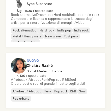
Sync Supervisor
&gt; 1600 risposte date
Rock alternativo
Dream pop
Hard rock
Indie pop
Indie rock
Concedere in licenza o rappresentare le tracce degli
artisti per la sincronizzazione di immagini/video
Rock alternativo
Hard rock
Indie pop
Indie rock
Metal / Heavy metal
New wave
Post punk
Rock psichedelico
NUOVO
Zhakira Razhé
Social Media Influencer
< 100 risposte date
Afrobeat / Afropop
Funk
Pop soul
R&B
Soul
Creare post o reel di grande impatto sugli artisti
Afrobeat / Afropop
Funk
Pop soul
R&B
Soul
Pop urbano