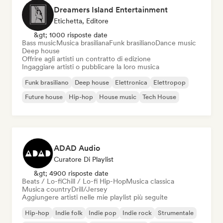
Dreamers Island Entertainment
Etichetta, Editore
&gt; 1000 risposte date
Bass music
Musica brasiliana
Funk brasiliano
Dance music
Deep house
Offrire agli artisti un contratto di edizione
Ingaggiare artisti o pubblicare la loro musica
Funk brasiliano
Deep house
Elettronica
Elettropop
Future house
Hip-hop
House music
Tech House
ADAD Audio
Curatore Di Playlist
&gt; 4900 risposte date
Beats / Lo-fi
Chill / Lo-fi Hip-Hop
Musica classica
Musica country
Drill/Jersey
Aggiungere artisti nelle mie playlist più seguite
Hip-hop
Indie folk
Indie pop
Indie rock
Strumentale