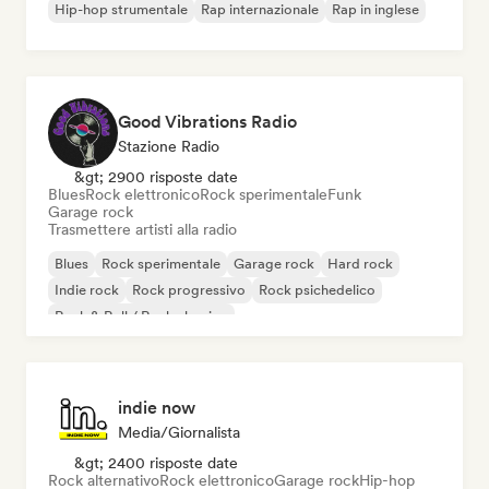
Hip-hop strumentale
Rap internazionale
Rap in inglese
Good Vibrations Radio
Stazione Radio
&gt; 2900 risposte date
Blues
Rock elettronico
Rock sperimentale
Funk
Garage rock
Trasmettere artisti alla radio
Blues
Rock sperimentale
Garage rock
Hard rock
Indie rock
Rock progressivo
Rock psichedelico
Rock & Roll / Rock classico
indie now
Media/Giornalista
&gt; 2400 risposte date
Rock alternativo
Rock elettronico
Garage rock
Hip-hop