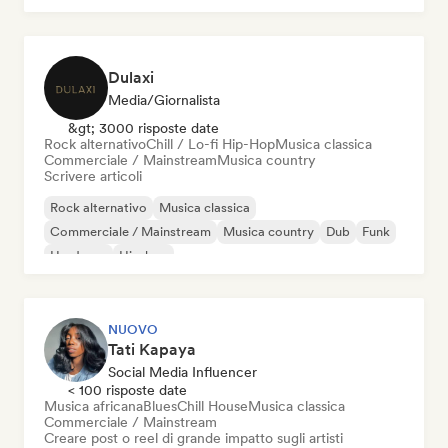
Dulaxi
Media/Giornalista
&gt; 3000 risposte date
Rock alternativo
Chill / Lo-fi Hip-Hop
Musica classica
Commerciale / Mainstream
Musica country
Scrivere articoli
Rock alternativo
Musica classica
Commerciale / Mainstream
Musica country
Dub
Funk
Hardcore
Hip-hop
NUOVO
Tati Kapaya
Social Media Influencer
< 100 risposte date
Musica africana
Blues
Chill House
Musica classica
Commerciale / Mainstream
Creare post o reel di grande impatto sugli artisti