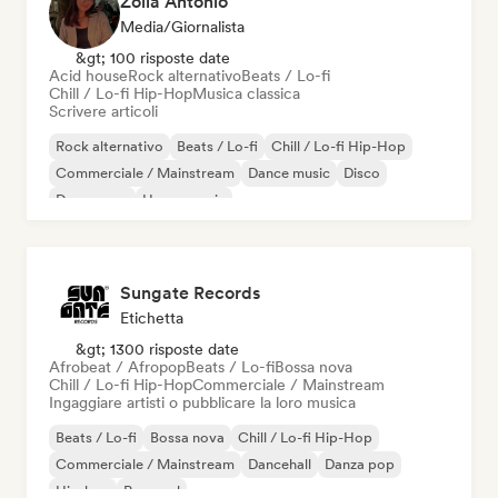
Zoila Antonio
Media/Giornalista
&gt; 100 risposte date
Acid house
Rock alternativo
Beats / Lo-fi
Chill / Lo-fi Hip-Hop
Musica classica
Scrivere articoli
Rock alternativo
Beats / Lo-fi
Chill / Lo-fi Hip-Hop
Commerciale / Mainstream
Dance music
Disco
Dream pop
House music
Sungate Records
Etichetta
&gt; 1300 risposte date
Afrobeat / Afropop
Beats / Lo-fi
Bossa nova
Chill / Lo-fi Hip-Hop
Commerciale / Mainstream
Ingaggiare artisti o pubblicare la loro musica
Beats / Lo-fi
Bossa nova
Chill / Lo-fi Hip-Hop
Commerciale / Mainstream
Dancehall
Danza pop
Hip-hop
Pop soul