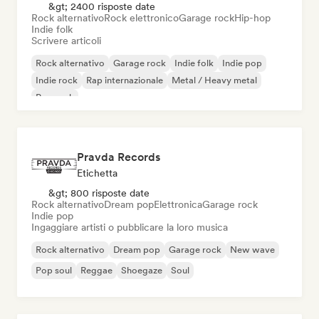
&gt; 2400 risposte date
Rock alternativo
Rock elettronico
Garage rock
Hip-hop
Indie folk
Scrivere articoli
Rock alternativo
Garage rock
Indie folk
Indie pop
Indie rock
Rap internazionale
Metal / Heavy metal
Pop rock
Pravda Records
Etichetta
&gt; 800 risposte date
Rock alternativo
Dream pop
Elettronica
Garage rock
Indie pop
Ingaggiare artisti o pubblicare la loro musica
Rock alternativo
Dream pop
Garage rock
New wave
Pop soul
Reggae
Shoegaze
Soul