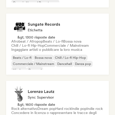
Organic House / Downtempo
Sungate Records
Etichetta
&gt; 1300 risposte date
Afrobeat / Afropop
Beats / Lo-fi
Bossa nova
Chill / Lo-fi Hip-Hop
Commerciale / Mainstream
Ingaggiare artisti o pubblicare la loro musica
Beats / Lo-fi
Bossa nova
Chill / Lo-fi Hip-Hop
Commerciale / Mainstream
Dancehall
Danza pop
Hip-hop
Pop soul
Lorenzo Lautz
Sync Supervisor
&gt; 1600 risposte date
Rock alternativo
Dream pop
Hard rock
Indie pop
Indie rock
Concedere in licenza o rappresentare le tracce degli