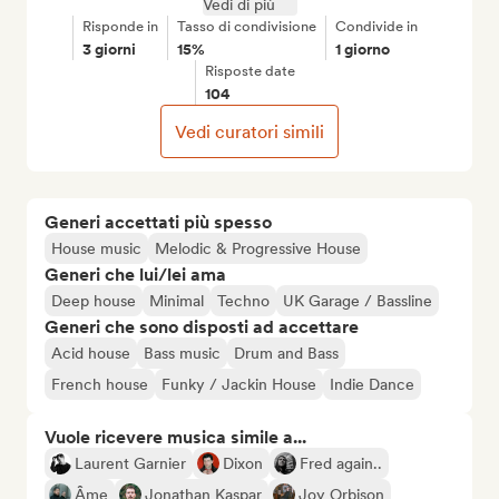
Vedi di più
Risponde in
Tasso di condivisione
Condivide in
3 giorni
15%
1 giorno
Risposte date
104
Vedi curatori simili
Generi accettati più spesso
House music
Melodic & Progressive House
Generi che lui/lei ama
Deep house
Minimal
Techno
UK Garage / Bassline
Generi che sono disposti ad accettare
Acid house
Bass music
Drum and Bass
French house
Funky / Jackin House
Indie Dance
Vuole ricevere musica simile a...
Laurent Garnier
Dixon
Fred again..
Âme
Jonathan Kaspar
Joy Orbison