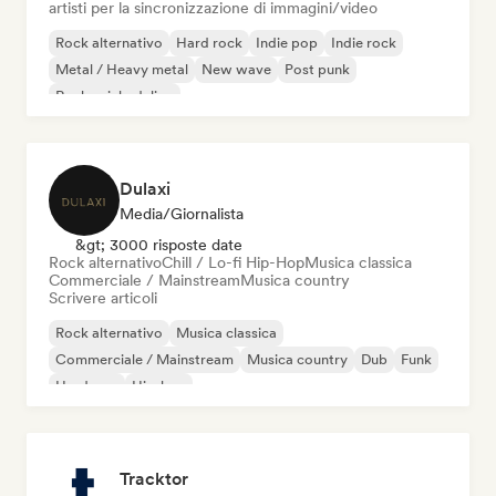
artisti per la sincronizzazione di immagini/video
Rock alternativo
Hard rock
Indie pop
Indie rock
Metal / Heavy metal
New wave
Post punk
Rock psichedelico
Dulaxi
Media/Giornalista
&gt; 3000 risposte date
Rock alternativo
Chill / Lo-fi Hip-Hop
Musica classica
Commerciale / Mainstream
Musica country
Scrivere articoli
Rock alternativo
Musica classica
Commerciale / Mainstream
Musica country
Dub
Funk
Hardcore
Hip-hop
Tracktor