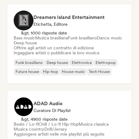
Dreamers Island Entertainment
Etichetta, Editore
&gt; 1000 risposte date
Bass music
Musica brasiliana
Funk brasiliano
Dance music
Deep house
Offrire agli artisti un contratto di edizione
Ingaggiare artisti o pubblicare la loro musica
Funk brasiliano
Deep house
Elettronica
Elettropop
Future house
Hip-hop
House music
Tech House
ADAD Audio
Curatore Di Playlist
&gt; 4900 risposte date
Beats / Lo-fi
Chill / Lo-fi Hip-Hop
Musica classica
Musica country
Drill/Jersey
Aggiungere artisti nelle mie playlist più seguite