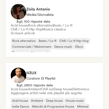
Zoila Antonio
Media/Giornalista
&gt; 100 risposte date
Acid house
Rock alternativo
Beats / Lo-fi
Chill / Lo-fi Hip-Hop
Musica classica
Scrivere articoli
Rock alternativo
Beats / Lo-fi
Chill / Lo-fi Hip-Hop
Commerciale / Mainstream
Dance music
Disco
Dream pop
House music
N3UX
Curatore Di Playlist
&gt; 2800 risposte date
Acid house
Ambient
Chill out
Deep house
Elettronica
Aggiungere artisti nelle mie playlist più seguite
Acid house
Ambient
Deep house
House music
Indie Dance
Melodic & Progressive House
Minimal