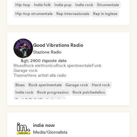
Hip-hop
Indie folk
Indie pop
Indie rock
Strumentale
Hip-hop strumentale
Rap internazionale
Rap in inglese
Good Vibrations Radio
Stazione Radio
&gt; 2900 risposte date
Blues
Rock elettronico
Rock sperimentale
Funk
Garage rock
Trasmettere artisti alla radio
Blues
Rock sperimentale
Garage rock
Hard rock
Indie rock
Rock progressivo
Rock psichedelico
Rock & Roll / Rock classico
indie now
Media/Giornalista