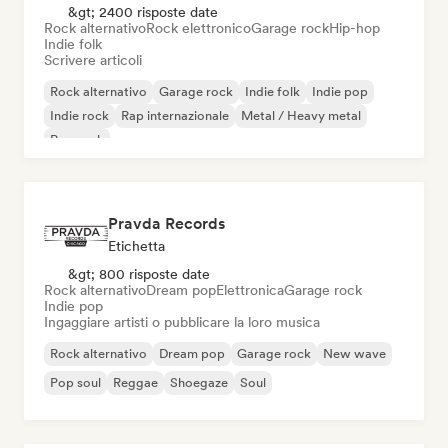
&gt; 2400 risposte date
Rock alternativo
Rock elettronico
Garage rock
Hip-hop
Indie folk
Scrivere articoli
Rock alternativo
Garage rock
Indie folk
Indie pop
Indie rock
Rap internazionale
Metal / Heavy metal
Pop rock
Pravda Records
Etichetta
&gt; 800 risposte date
Rock alternativo
Dream pop
Elettronica
Garage rock
Indie pop
Ingaggiare artisti o pubblicare la loro musica
Rock alternativo
Dream pop
Garage rock
New wave
Pop soul
Reggae
Shoegaze
Soul