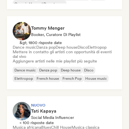
Organic House / Downtempo
Tommy Menger
Booker, Curatore Di Playlist
&gt; 1800 risposte date
Dance music
Danza pop
Deep house
Disco
Elettropop
Mettere in contatto gli artisti con opportunità di eventi
dal vivo
Aggiungere artisti nelle mie playlist più seguite
Dance music
Danza pop
Deep house
Disco
Elettropop
French house
French Pop
House music
NUOVO
Tati Kapaya
Social Media Influencer
< 100 risposte date
Musica africana
Blues
Chill House
Musica classica