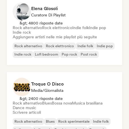
Elena Glosoli
Curatore Di Playlist
&gt; 4800 risposte date
Rock alternativo
Rock elettronico
Indie folk
Indie pop
Indie rock
Aggiungere artisti nelle mie playlist più seguite
Rock alternativo
Rock elettronico
Indie folk
Indie pop
Indie rock
Lofi bedroom
Pop rock
Post rock
Troque O Disco
Media/Giornalista
&gt; 2400 risposte date
Rock alternativo
Blues
Bossa nova
Musica brasiliana
Dance music
Scrivere articoli
Rock alternativo
Blues
Rock sperimentale
Indie folk