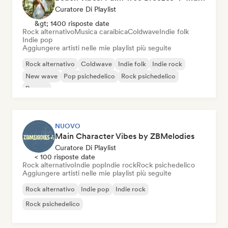
Curatore Di Playlist
&gt; 1400 risposte date
Rock alternativo
Musica caraibica
Coldwave
Indie folk
Indie pop
Aggiungere artisti nelle mie playlist più seguite
Rock alternativo
Coldwave
Indie folk
Indie rock
New wave
Pop psichedelico
Rock psichedelico
Reggae
NUOVO
Main Character Vibes by ZBMelodies
Curatore Di Playlist
< 100 risposte date
Rock alternativo
Indie pop
Indie rock
Rock psichedelico
Aggiungere artisti nelle mie playlist più seguite
Rock alternativo
Indie pop
Indie rock
Rock psichedelico