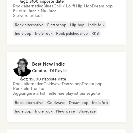
&gt; 3100 risposte date
Rock alternativo
Blues
Chill / Lo-fi Hip-Hop
Dream pop
Electro Jazz / Nu Jazz
Scrivere articoli
Rock alternativo
Elettropop
Hip-hop
Indie folk
Indie pop
Indie rock
Rock psichedelico
R&B
Best New Indie
Curatore Di Playlist
&gt; 15500 risposte date
Rock alternativo
Coldwave
Danza pop
Dream pop
Rock elettronico
Aggiungere artisti nelle mie playlist più seguite
Rock alternativo
Coldwave
Dream pop
Indie folk
Indie pop
Indie rock
New wave
Shoegaze