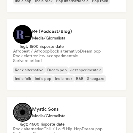
Indie pop
Indie rock
Pop internazionale
Pop rock
R+ (Podcast/Blog)
Media/Giornalista
&gt; 1500 risposte date
Afrobeat / Afropop
Rock alternativo
Dream pop
Rock elettronico
Jazz sperimentale
Scrivere articoli
Rock alternativo
Dream pop
Jazz sperimentale
Indie folk
Indie pop
Indie rock
R&B
Shoegaze
Mystic Sons
Media/Giornalista
&gt; 4600 risposte date
Rock alternativo
Chill / Lo-fi Hip-Hop
Dream pop