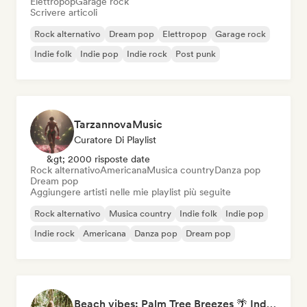
Elettropop
Garage rock
Scrivere articoli
Rock alternativo
Dream pop
Elettropop
Garage rock
Indie folk
Indie pop
Indie rock
Post punk
TarzannovaMusic
Curatore Di Playlist
&gt; 2000 risposte date
Rock alternativo
Americana
Musica country
Danza pop
Dream pop
Aggiungere artisti nelle mie playlist più seguite
Rock alternativo
Musica country
Indie folk
Indie pop
Indie rock
Americana
Danza pop
Dream pop
Beach vibes: Palm Tree Breezes 🌴 Indie Folk, Acoustic & Singer-Songwriter