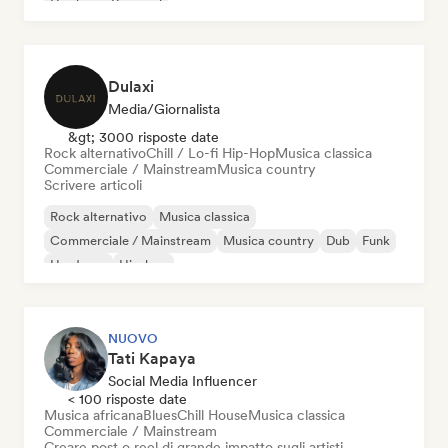
Hip-hop
Pop soul
Dulaxi
Media/Giornalista
&gt; 3000 risposte date
Rock alternativo
Chill / Lo-fi Hip-Hop
Musica classica
Commerciale / Mainstream
Musica country
Scrivere articoli
Rock alternativo
Musica classica
Commerciale / Mainstream
Musica country
Dub
Funk
Hardcore
Hip-hop
NUOVO
Tati Kapaya
Social Media Influencer
< 100 risposte date
Musica africana
Blues
Chill House
Musica classica
Commerciale / Mainstream
Creare post o reel di grande impatto sugli artisti