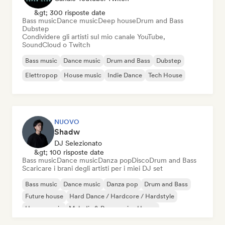
&gt; 300 risposte date
Bass music
Dance music
Deep house
Drum and Bass
Dubstep
Condividere gli artisti sul mio canale YouTube,
SoundCloud o Twitch
Bass music
Dance music
Drum and Bass
Dubstep
Elettropop
House music
Indie Dance
Tech House
NUOVO
Shadw
DJ Selezionato
&gt; 100 risposte date
Bass music
Dance music
Danza pop
Disco
Drum and Bass
Scaricare i brani degli artisti per i miei DJ set
Bass music
Dance music
Danza pop
Drum and Bass
Future house
Hard Dance / Hardcore / Hardstyle
House music
Melodic & Progressive House