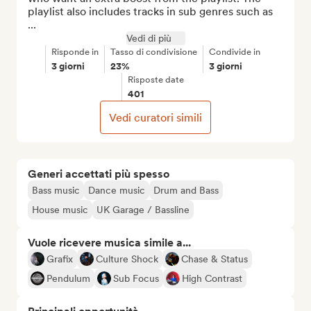
playlist also includes tracks in sub genres such as 
...
Vedi di più
Risponde in
Tasso di condivisione
Condivide in
3 giorni
23%
3 giorni
Risposte date
401
Vedi curatori simili
Generi accettati più spesso
Bass music
Dance music
Drum and Bass
House music
UK Garage / Bassline
Vuole ricevere musica simile a...
Grafix
Culture Shock
Chase & Status
Pendulum
Sub Focus
High Contrast