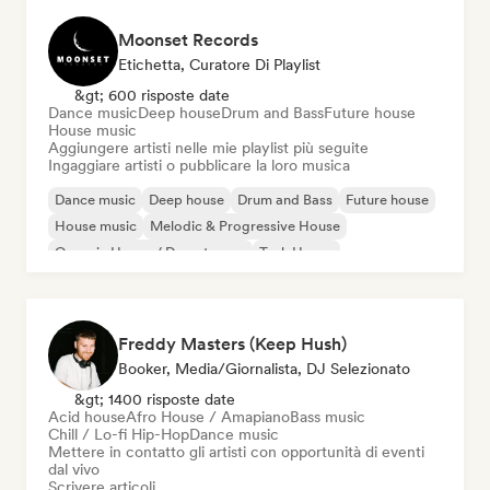
Moonset Records
Etichetta, Curatore Di Playlist
&gt; 600 risposte date
Dance music
Deep house
Drum and Bass
Future house
House music
Aggiungere artisti nelle mie playlist più seguite
Ingaggiare artisti o pubblicare la loro musica
Dance music
Deep house
Drum and Bass
Future house
House music
Melodic & Progressive House
Organic House / Downtempo
Tech House
Freddy Masters (Keep Hush)
Booker, Media/Giornalista, DJ Selezionato
&gt; 1400 risposte date
Acid house
Afro House / Amapiano
Bass music
Chill / Lo-fi Hip-Hop
Dance music
Mettere in contatto gli artisti con opportunità di eventi
dal vivo
Scrivere articoli