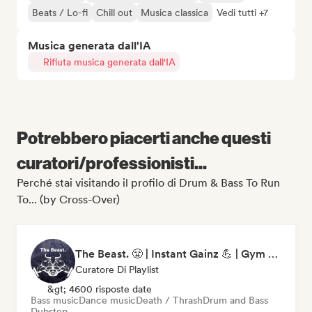
Beats / Lo-fi
Chill out
Musica classica
Vedi tutti +7
Musica generata dall'IA
Rifiuta musica generata dall'IA
Potrebbero piacerti anche questi
curatori/professionisti...
Perché stai visitando il profilo di Drum & Bass To Run
To... (by Cross-Over)
The Beast. 😤 | Instant Gainz 💪 | Gym Workout & Motivation Music 🏋️
Curatore Di Playlist
&gt; 4600 risposte date
Bass music
Dance music
Death / Thrash
Drum and Bass
Dubstep