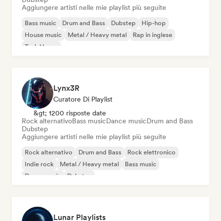
Aggiungere artisti nelle mie playlist più seguite
Bass music
Drum and Bass
Dubstep
Hip-hop
House music
Metal / Heavy metal
Rap in inglese
Tech House
Lynx3R
Curatore Di Playlist
&gt; 1200 risposte date
Rock alternativo
Bass music
Dance music
Drum and Bass
Dubstep
Aggiungere artisti nelle mie playlist più seguite
Rock alternativo
Drum and Bass
Rock elettronico
Indie rock
Metal / Heavy metal
Bass music
Dance music
Dubstep
Lunar Playlists