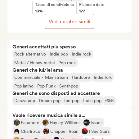
Tasso di condivisione
Risposte date
13%
177
Vedi curatori simili
Generi accettati più spesso
Rock alternativo
Indie pop
Indie rock
Metal / Heavy metal
Pop rock
Generi che lui/lei ama
Commerciale / Mainstream
Hardcore
Indie folk
Pop latino
Pop Punk
Synthpop
Generi che sono disposti ad accettare
Danza pop
Dream pop
Iperpop
Indie pop
R&B
Vuole ricevere musica simile a...
Paramore
Hayley Williams
Issues
Charli xcx
Chappell Roan
I See Stars