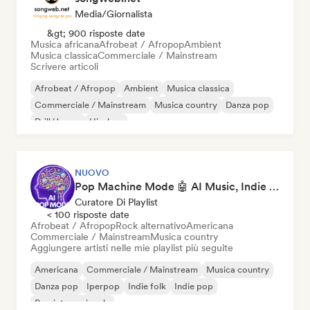
Media/Giornalista
&gt; 900 risposte date
Musica africana
Afrobeat / Afropop
Ambient
Musica classica
Commerciale / Mainstream
Scrivere articoli
Afrobeat / Afropop
Ambient
Musica classica
Commerciale / Mainstream
Musica country
Danza pop
Drill/Jersey
Hip-hop
NUOVO
Pop Machine Mode 🤖 AI Music, Indie Pop & Dream Pop
Curatore Di Playlist
< 100 risposte date
Afrobeat / Afropop
Rock alternativo
Americana
Commerciale / Mainstream
Musica country
Aggiungere artisti nelle mie playlist più seguite
Americana
Commerciale / Mainstream
Musica country
Danza pop
Iperpop
Indie folk
Indie pop
Pop internazionale