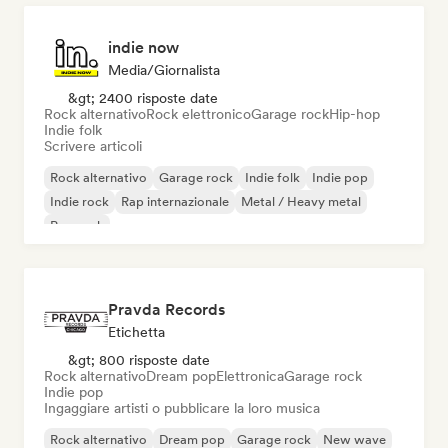
indie now
Media/Giornalista
&gt; 2400 risposte date
Rock alternativo
Rock elettronico
Garage rock
Hip-hop
Indie folk
Scrivere articoli
Rock alternativo
Garage rock
Indie folk
Indie pop
Indie rock
Rap internazionale
Metal / Heavy metal
Pop rock
Pravda Records
Etichetta
&gt; 800 risposte date
Rock alternativo
Dream pop
Elettronica
Garage rock
Indie pop
Ingaggiare artisti o pubblicare la loro musica
Rock alternativo
Dream pop
Garage rock
New wave