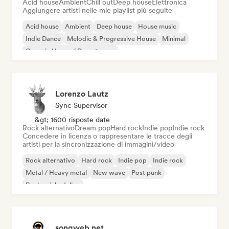
Acid house
Ambient
Chill out
Deep house
Elettronica
Aggiungere artisti nelle mie playlist più seguite
Acid house
Ambient
Deep house
House music
Indie Dance
Melodic & Progressive House
Minimal
Organic House / Downtempo
Lorenzo Lautz
Sync Supervisor
&gt; 1600 risposte date
Rock alternativo
Dream pop
Hard rock
Indie pop
Indie rock
Concedere in licenza o rappresentare le tracce degli
artisti per la sincronizzazione di immagini/video
Rock alternativo
Hard rock
Indie pop
Indie rock
Metal / Heavy metal
New wave
Post punk
Rock psichedelico
songweb.net