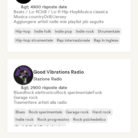
&gt; 4900 risposte date
Beats / Lo-fi
Chill / Lo-fi Hip-Hop
Musica classica
Musica country
Drill/Jersey
Aggiungere artisti nelle mie playlist più seguite
Hip-hop
Indie folk
Indie pop
Indie rock
Strumentale
Hip-hop strumentale
Rap internazionale
Rap in inglese
Good Vibrations Radio
Stazione Radio
&gt; 2900 risposte date
Blues
Rock elettronico
Rock sperimentale
Funk
Garage rock
Trasmettere artisti alla radio
Blues
Rock sperimentale
Garage rock
Hard rock
Indie rock
Rock progressivo
Rock psichedelico
Rock & Roll / Rock classico