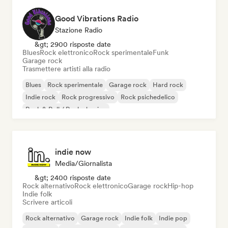
Good Vibrations Radio
Stazione Radio
&gt; 2900 risposte date
Blues
Rock elettronico
Rock sperimentale
Funk
Garage rock
Trasmettere artisti alla radio
Blues
Rock sperimentale
Garage rock
Hard rock
Indie rock
Rock progressivo
Rock psichedelico
Rock & Roll / Rock classico
indie now
Media/Giornalista
&gt; 2400 risposte date
Rock alternativo
Rock elettronico
Garage rock
Hip-hop
Indie folk
Scrivere articoli
Rock alternativo
Garage rock
Indie folk
Indie pop