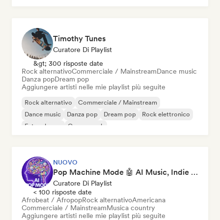
Timothy Tunes
Curatore Di Playlist
&gt; 300 risposte date
Rock alternativo
Commerciale / Mainstream
Dance music
Danza pop
Dream pop
Aggiungere artisti nelle mie playlist più seguite
Rock alternativo
Commerciale / Mainstream
Dance music
Danza pop
Dream pop
Rock elettronico
Future house
Garage rock
NUOVO
Pop Machine Mode 🤖 AI Music, Indie Pop & Dream Pop
Curatore Di Playlist
< 100 risposte date
Afrobeat / Afropop
Rock alternativo
Americana
Commerciale / Mainstream
Musica country
Aggiungere artisti nelle mie playlist più seguite