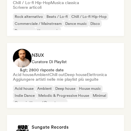
Chill / Lo-fi Hip-Hop
Musica classica
Scrivere articoli
Rock alternativo
Beats / Lo-fi
Chill / Lo-fi Hip-Hop
Commerciale / Mainstream
Dance music
Disco
Dream pop
House music
N3UX
Curatore Di Playlist
&gt; 2800 risposte date
Acid house
Ambient
Chill out
Deep house
Elettronica
Aggiungere artisti nelle mie playlist più seguite
Acid house
Ambient
Deep house
House music
Indie Dance
Melodic & Progressive House
Minimal
Organic House / Downtempo
Sungate Records