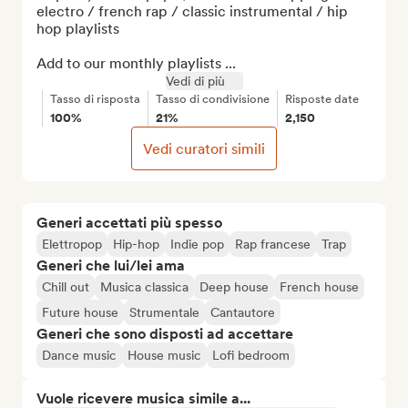
electro / french rap / classic instrumental / hip 
hop playlists

Add to our monthly playlists ...
Vedi di più
Tasso di risposta
Tasso di condivisione
Risposte date
100%
21%
2,150
Vedi curatori simili
Generi accettati più spesso
Elettropop
Hip-hop
Indie pop
Rap francese
Trap
Generi che lui/lei ama
Chill out
Musica classica
Deep house
French house
Future house
Strumentale
Cantautore
Generi che sono disposti ad accettare
Dance music
House music
Lofi bedroom
Vuole ricevere musica simile a...