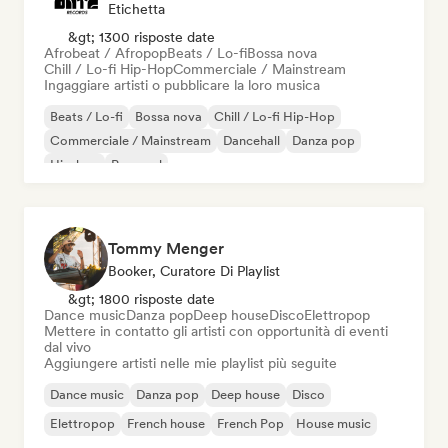
Etichetta
&gt; 1300 risposte date
Afrobeat / Afropop
Beats / Lo-fi
Bossa nova
Chill / Lo-fi Hip-Hop
Commerciale / Mainstream
Ingaggiare artisti o pubblicare la loro musica
Beats / Lo-fi
Bossa nova
Chill / Lo-fi Hip-Hop
Commerciale / Mainstream
Dancehall
Danza pop
Hip-hop
Pop soul
Tommy Menger
Booker, Curatore Di Playlist
&gt; 1800 risposte date
Dance music
Danza pop
Deep house
Disco
Elettropop
Mettere in contatto gli artisti con opportunità di eventi
dal vivo
Aggiungere artisti nelle mie playlist più seguite
Dance music
Danza pop
Deep house
Disco
Elettropop
French house
French Pop
House music