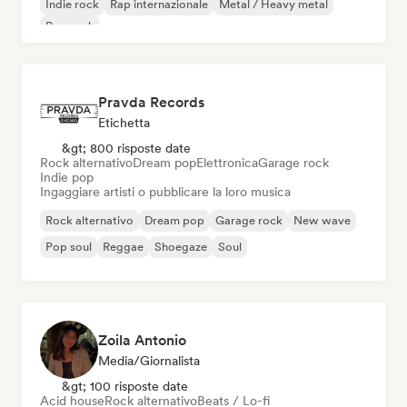
Indie rock
Rap internazionale
Metal / Heavy metal
Pop rock
Pravda Records
Etichetta
&gt; 800 risposte date
Rock alternativo
Dream pop
Elettronica
Garage rock
Indie pop
Ingaggiare artisti o pubblicare la loro musica
Rock alternativo
Dream pop
Garage rock
New wave
Pop soul
Reggae
Shoegaze
Soul
Zoila Antonio
Media/Giornalista
&gt; 100 risposte date
Acid house
Rock alternativo
Beats / Lo-fi