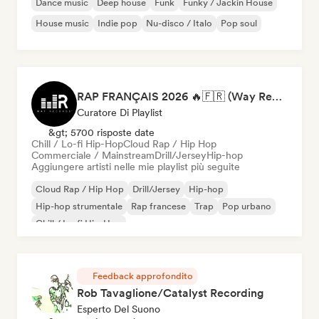
Dance music
Deep house
Funk
Funky / Jackin House
House music
Indie pop
Nu-disco / Italo
Pop soul
RAP FRANÇAIS 2026 🔥🇫🇷 (Way Records)
Curatore Di Playlist
&gt; 5700 risposte date
Chill / Lo-fi Hip-Hop
Cloud Rap / Hip Hop
Commerciale / Mainstream
Drill/Jersey
Hip-hop
Aggiungere artisti nelle mie playlist più seguite
Cloud Rap / Hip Hop
Drill/Jersey
Hip-hop
Hip-hop strumentale
Rap francese
Trap
Pop urbano
Chill / Lo-fi Hip-Hop
Feedback approfondito
Rob Tavaglione/Catalyst Recording
Esperto Del Suono