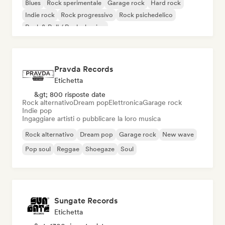
Blues
Rock sperimentale
Garage rock
Hard rock
Indie rock
Rock progressivo
Rock psichedelico
Rock & Roll / Rock classico
Pravda Records
Etichetta
&gt; 800 risposte date
Rock alternativo
Dream pop
Elettronica
Garage rock
Indie pop
Ingaggiare artisti o pubblicare la loro musica
Rock alternativo
Dream pop
Garage rock
New wave
Pop soul
Reggae
Shoegaze
Soul
Sungate Records
Etichetta