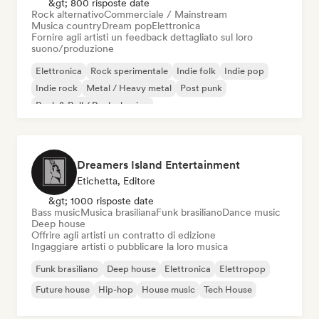
&gt; 800 risposte date
Rock alternativo
Commerciale / Mainstream
Musica country
Dream pop
Elettronica
Fornire agli artisti un feedback dettagliato sul loro
suono/produzione
Elettronica
Rock sperimentale
Indie folk
Indie pop
Indie rock
Metal / Heavy metal
Post punk
Rock & Roll / Rock classico
Dreamers Island Entertainment
Etichetta, Editore
&gt; 1000 risposte date
Bass music
Musica brasiliana
Funk brasiliano
Dance music
Deep house
Offrire agli artisti un contratto di edizione
Ingaggiare artisti o pubblicare la loro musica
Funk brasiliano
Deep house
Elettronica
Elettropop
Future house
Hip-hop
House music
Tech House