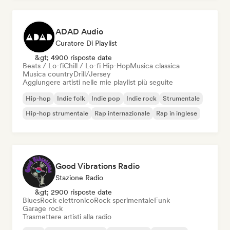
ADAD Audio
Curatore Di Playlist
&gt; 4900 risposte date
Beats / Lo-fi
Chill / Lo-fi Hip-Hop
Musica classica
Musica country
Drill/Jersey
Aggiungere artisti nelle mie playlist più seguite
Hip-hop
Indie folk
Indie pop
Indie rock
Strumentale
Hip-hop strumentale
Rap internazionale
Rap in inglese
Good Vibrations Radio
Stazione Radio
&gt; 2900 risposte date
Blues
Rock elettronico
Rock sperimentale
Funk
Garage rock
Trasmettere artisti alla radio