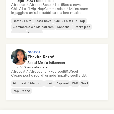
&gt; 1300 risposte date
Afrobeat / Afropop
Beats / Lo-fi
Bossa nova
Chill / Lo-fi Hip-Hop
Commerciale / Mainstream
Ingaggiare artisti o pubblicare la loro musica
Beats / Lo-fi
Bossa nova
Chill / Lo-fi Hip-Hop
Commerciale / Mainstream
Dancehall
Danza pop
Hip-hop
Pop soul
NUOVO
Zhakira Razhé
Social Media Influencer
< 100 risposte date
Afrobeat / Afropop
Funk
Pop soul
R&B
Soul
Creare post o reel di grande impatto sugli artisti
Afrobeat / Afropop
Funk
Pop soul
R&B
Soul
Pop urbano