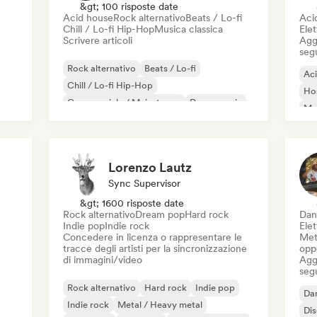
&gt; 100 risposte date
Acid house
Rock alternativo
Beats / Lo-fi
Aci
Chill / Lo-fi Hip-Hop
Musica classica
Elet
Scrivere articoli
Aggi
seg
Rock alternativo
Beats / Lo-fi
Ac
Chill / Lo-fi Hip-Hop
Ho
Commerciale / Mainstream
Dance music
Mel
Disco
Dream pop
House music
Or
Lorenzo Lautz
Sync Supervisor
&gt; 1600 risposte date
Rock alternativo
Dream pop
Hard rock
Dan
Indie pop
Indie rock
Ele
Concedere in licenza o rappresentare le
Mett
tracce degli artisti per la sincronizzazione
oppo
di immagini/video
Aggi
seg
Rock alternativo
Hard rock
Indie pop
Da
Indie rock
Metal / Heavy metal
Di