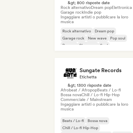
&gt; 800 risposte date
Rock alternativo
Dream pop
Elettronica
Garage rock
Indie pop
Ingaggiare artisti o pubblicare la loro
musica
Rock alternativo
Dream pop
Garage rock
New wave
Pop soul
Reggae
Shoegaze
Soul
Sungate Records
Etichetta
&gt; 1300 risposte date
Afrobeat / Afropop
Beats / Lo-fi
Bossa nova
Chill / Lo-fi Hip-Hop
Commerciale / Mainstream
Ingaggiare artisti o pubblicare la loro
musica
Beats / Lo-fi
Bossa nova
Chill / Lo-fi Hip-Hop