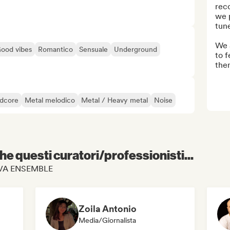
rec
we 
tune
We a
ood vibes
Romantico
Sensuale
Underground
to f
them
dcore
Metal melodico
Metal / Heavy metal
Noise
e questi curatori/professionisti...
 ÇA VA ENSEMBLE
Zoila Antonio
Media/Giornalista