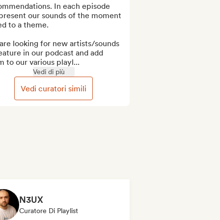
ommendations. In each episode 
present our sounds of the moment 
d to a theme.

re looking for new artists/sounds 
eature in our podcast and add 
 to our various playl...
Vedi di più
Vedi curatori simili
N3UX
Curatore Di Playlist