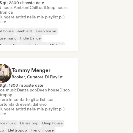
&gt; 2800 risposte date
d house
Ambient
Chill out
Deep house
tronica
ungere artisti nelle mie playlist più
uite
id house
Ambient
Deep house
use music
Indie Dance
odic & Progressive House
Minimal
ganic House / Downtempo
Tommy Menger
Booker, Curatore Di Playlist
&gt; 1800 risposte date
ce music
Danza pop
Deep house
Disco
ttropop
ere in contatto gli artisti con
rtunità di eventi dal vivo
ungere artisti nelle mie playlist più
uite
nce music
Danza pop
Deep house
sco
Elettropop
French house