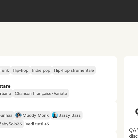
Funk
Hip-hop
Indie pop
Hip-hop strumentale
ttare
rbano
Chanson Française/Variété
ounhaa
Muddy Monk
Jazzy Bazz
BabySolo33
Vedi tutti +5
ÇA 
disc