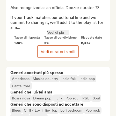
Also recognized as an official Deezer curator 💜

If your track matches our editorial line and we 
commit to sharing it, we'll add it to the playlist for 
a m...
Vedi di più
Tasso di risposta
Tasso di condivisione
Risposte date
100%
6%
2,467
Vedi curatori simili
Generi accettati più spesso
Americana
Musica country
Indie folk
Indie pop
Cantautore
Generi che lui/lei ama
Bossa nova
Dream pop
Funk
Pop soul
R&B
Soul
Generi che sono disposti ad accettare
Blues
Chill / Lo-fi Hip-Hop
Lofi bedroom
Pop rock