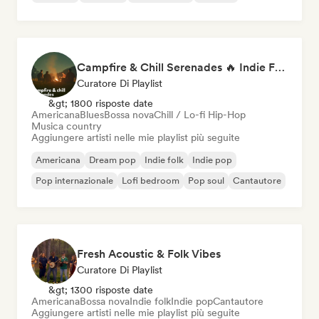
Campfire & Chill Serenades 🔥 Indie Folk, Acoustic & Singer-Songwriter
Curatore Di Playlist
&gt; 1800 risposte date
Americana
Blues
Bossa nova
Chill / Lo-fi Hip-Hop
Musica country
Aggiungere artisti nelle mie playlist più seguite
Americana
Dream pop
Indie folk
Indie pop
Pop internazionale
Lofi bedroom
Pop soul
Cantautore
Fresh Acoustic & Folk Vibes
Curatore Di Playlist
&gt; 1300 risposte date
Americana
Bossa nova
Indie folk
Indie pop
Cantautore
Aggiungere artisti nelle mie playlist più seguite