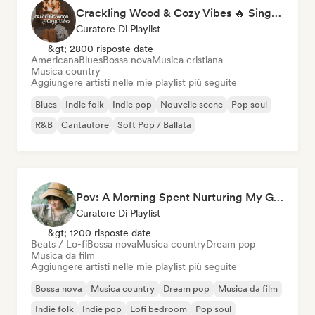
Crackling Wood & Cozy Vibes 🔥 Singer-Songwriter, Dream Pop & Bedroom Pop
Curatore Di Playlist
&gt; 2800 risposte date
Americana
Blues
Bossa nova
Musica cristiana
Musica country
Aggiungere artisti nelle mie playlist più seguite
Blues
Indie folk
Indie pop
Nouvelle scene
Pop soul
R&B
Cantautore
Soft Pop / Ballata
Pov: A Morning Spent Nurturing My Garden
Curatore Di Playlist
&gt; 1200 risposte date
Beats / Lo-fi
Bossa nova
Musica country
Dream pop
Musica da film
Aggiungere artisti nelle mie playlist più seguite
Bossa nova
Musica country
Dream pop
Musica da film
Indie folk
Indie pop
Lofi bedroom
Pop soul