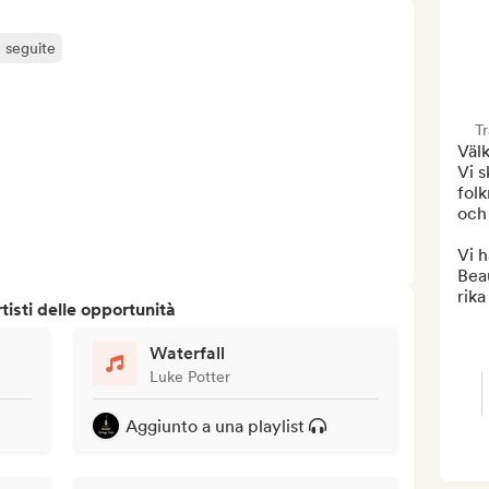
ù seguite
T
Välk
Vi s
folk
och 
Vi h
Beau
rika
isti delle opportunità
Waterfall
Luke Potter
Aggiunto a una playlist