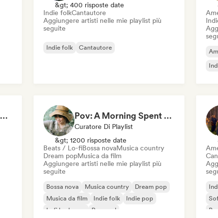
&gt; 400 risposte date
Indie folk
Cantautore
Ame
Aggiungere artisti nelle mie playlist più
Ind
seguite
Aggi
seg
Indie folk
Cantautore
Am
Ind
Indie Folk Essentials · by Essential Playlists
Pov: A Morning Spent Nurturing My Garden
Curatore Di Playlist
&gt; 1200 risposte date
Beats / Lo-fi
Bossa nova
Musica country
Ame
Dream pop
Musica da film
Can
Aggiungere artisti nelle mie playlist più
Aggi
seguite
seg
Bossa nova
Musica country
Dream pop
Ind
Musica da film
Indie folk
Indie pop
Sof
Lofi bedroom
Pop soul
Bo