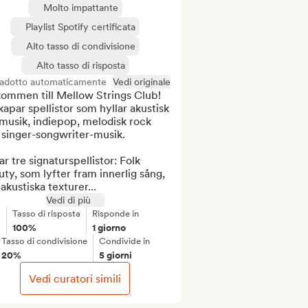
Molto impattante
Playlist Spotify certificata
Alto tasso di condivisione
Alto tasso di risposta
radotto automaticamente
Vedi originale
ommen till Mellow Strings Club! 
kapar spellistor som hyllar akustisk 
musik, indiepop, melodisk rock 
singer-songwriter-musik.

ar tre signaturspellistor: Folk 
ty, som lyfter fram innerlig sång, 
 akustiska texturer...
Vedi di più
Tasso di risposta
Risponde in
100%
1 giorno
Tasso di condivisione
Condivide in
20%
5 giorni
Vedi curatori simili