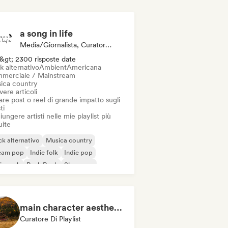
a song in life
Media/Giornalista, Curatore Di Playlist, Social Media Influencer
&gt; 2300 risposte date
k alternativo
Ambient
Americana
merciale / Mainstream
ica country
vere articoli
re post o reel di grande impatto sugli
ti
ungere artisti nelle mie playlist più
uite
k alternativo
Musica country
eam pop
Indie folk
Indie pop
ie rock
Punk Rock
Shoegaze
main character aesthetic
Curatore Di Playlist