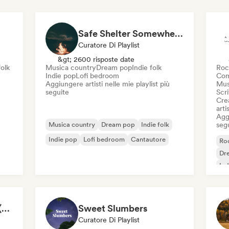
Safe Shelter Somewhere 🍂
Curatore Di Playlist
&gt; 2600 risposte date
folk
Musica country
Dream pop
Indie folk
Roc
Indie pop
Lofi bedroom
Com
Aggiungere artisti nelle mie playlist più
Mus
seguite
Scri
Crea
artis
Aggi
Musica country
Dream pop
Indie folk
seg
Indie pop
Lofi bedroom
Cantautore
Roc
Dr
Ind
indie folk lullabies 🌙 (by okay alright)
Sweet Slumbers
Curatore Di Playlist