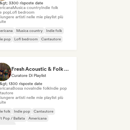
&gt; 3300 risposte date
ricana
Musica country
Indie folk
ie pop
Lofi bedroom
ungere artisti nelle mie playlist più
uite
ericana
Musica country
Indie folk
ie pop
Lofi bedroom
Cantautore
Fresh Acoustic & Folk Vibes
Curatore Di Playlist
&gt; 1300 risposte date
ricana
Bossa nova
Indie folk
Indie pop
tautore
ungere artisti nelle mie playlist più
uite
ie folk
Indie pop
Cantautore
t Pop / Ballata
Americana
ssa nova