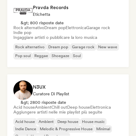
Pravda Records
Etichetta
&gt; 800 risposte date
Rock alternativo
Dream pop
Elettronica
Garage rock
Indie pop
Ingaggiare artisti o pubblicare la loro musica
Rock alternativo
Dream pop
Garage rock
New wave
Pop soul
Reggae
Shoegaze
Soul
N3UX
Curatore Di Playlist
&gt; 2800 risposte date
Acid house
Ambient
Chill out
Deep house
Elettronica
Aggiungere artisti nelle mie playlist più seguite
Acid house
Ambient
Deep house
House music
Indie Dance
Melodic & Progressive House
Minimal