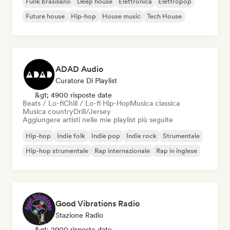
Funk brasiliano
Deep house
Elettronica
Elettropop
Future house
Hip-hop
House music
Tech House
ADAD Audio
Curatore Di Playlist
&gt; 4900 risposte date
Beats / Lo-fi
Chill / Lo-fi Hip-Hop
Musica classica
Musica country
Drill/Jersey
Aggiungere artisti nelle mie playlist più seguite
Hip-hop
Indie folk
Indie pop
Indie rock
Strumentale
Hip-hop strumentale
Rap internazionale
Rap in inglese
Good Vibrations Radio
Stazione Radio
&gt; 2900 risposte date