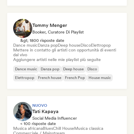
Organic House / Downtempo
Tommy Menger
Booker, Curatore Di Playlist
&gt; 1800 risposte date
Dance music
Danza pop
Deep house
Disco
Elettropop
Mettere in contatto gli artisti con opportunità di eventi
dal vivo
Aggiungere artisti nelle mie playlist più seguite
Dance music
Danza pop
Deep house
Disco
Elettropop
French house
French Pop
House music
NUOVO
Tati Kapaya
Social Media Influencer
< 100 risposte date
Musica africana
Blues
Chill House
Musica classica
Commerciale / Mainstream