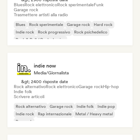
Blues
Rock elettronico
Rock sperimentale
Funk
Garage rock
Trasmettere artisti alla radio
Blues
Rock sperimentale
Garage rock
Hard rock
Indie rock
Rock progressivo
Rock psichedelico
Rock & Roll / Rock classico
indie now
Media/Giornalista
&gt; 2400 risposte date
Rock alternativo
Rock elettronico
Garage rock
Hip-hop
Indie folk
Scrivere articoli
Rock alternativo
Garage rock
Indie folk
Indie pop
Indie rock
Rap internazionale
Metal / Heavy metal
Pop rock