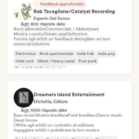
Feedback approfondito
Rob Tavaglione/Catalyst Recording
Esperto Del Suono
&gt; 800 risposte date
Rock alternativo
Commerciale / Mainstream
Musica country
Dream pop
Elettronica
Fornire agli artisti un feedback dettagliato sul loro
suono/produzione
Elettronica
Rock sperimentale
Indie folk
Indie pop
Indie rock
Metal / Heavy metal
Post punk
Rock & Roll / Rock classico
Dreamers Island Entertainment
Etichetta, Editore
&gt; 1000 risposte date
Bass music
Musica brasiliana
Funk brasiliano
Dance music
Deep house
Offrire agli artisti un contratto di edizione
Ingaggiare artisti o pubblicare la loro musica