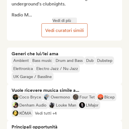
underground's clubnights.

Radio M...
Vedi di più
Vedi curatori simili
Generi che lui/lei ama
Ambient
Bass music
Drum and Bass
Dub
Dubstep
Elettronica
Electro Jazz / Nu Jazz
UK Garage / Bassline
Vuole ricevere musica simile a...
Coco Bryce
Overmono
Four Tet
Bicep
Denham Audio
Louke Man
LMajor
KŌMA
Vedi tutti +4
Principali opportunità