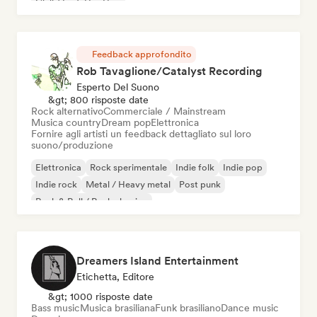
Chill / Lo-fi Hip-Hop
Feedback approfondito
Rob Tavaglione/Catalyst Recording
Esperto Del Suono
&gt; 800 risposte date
Rock alternativo
Commerciale / Mainstream
Musica country
Dream pop
Elettronica
Fornire agli artisti un feedback dettagliato sul loro
suono/produzione
Elettronica
Rock sperimentale
Indie folk
Indie pop
Indie rock
Metal / Heavy metal
Post punk
Rock & Roll / Rock classico
Dreamers Island Entertainment
Etichetta, Editore
&gt; 1000 risposte date
Bass music
Musica brasiliana
Funk brasiliano
Dance music