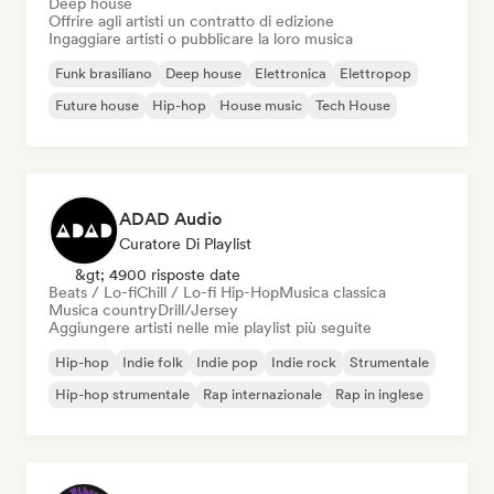
Deep house
Offrire agli artisti un contratto di edizione
Ingaggiare artisti o pubblicare la loro musica
Funk brasiliano
Deep house
Elettronica
Elettropop
Future house
Hip-hop
House music
Tech House
ADAD Audio
Curatore Di Playlist
&gt; 4900 risposte date
Beats / Lo-fi
Chill / Lo-fi Hip-Hop
Musica classica
Musica country
Drill/Jersey
Aggiungere artisti nelle mie playlist più seguite
Hip-hop
Indie folk
Indie pop
Indie rock
Strumentale
Hip-hop strumentale
Rap internazionale
Rap in inglese