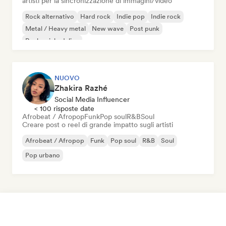
artisti per la sincronizzazione di immagini/video
Rock alternativo
Hard rock
Indie pop
Indie rock
Metal / Heavy metal
New wave
Post punk
Rock psichedelico
NUOVO
Zhakira Razhé
Social Media Influencer
< 100 risposte date
Afrobeat / Afropop
Funk
Pop soul
R&B
Soul
Creare post o reel di grande impatto sugli artisti
Afrobeat / Afropop
Funk
Pop soul
R&B
Soul
Pop urbano