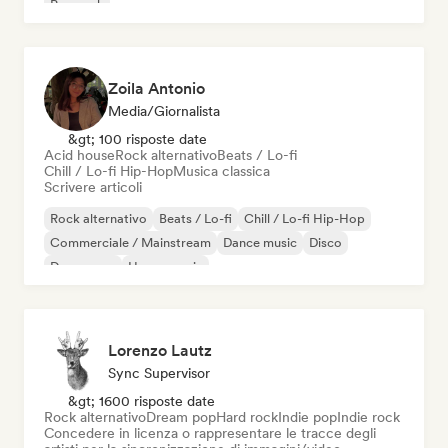
Pop rock
Zoila Antonio
Media/Giornalista
&gt; 100 risposte date
Acid house
Rock alternativo
Beats / Lo-fi
Chill / Lo-fi Hip-Hop
Musica classica
Scrivere articoli
Rock alternativo
Beats / Lo-fi
Chill / Lo-fi Hip-Hop
Commerciale / Mainstream
Dance music
Disco
Dream pop
House music
Lorenzo Lautz
Sync Supervisor
&gt; 1600 risposte date
Rock alternativo
Dream pop
Hard rock
Indie pop
Indie rock
Concedere in licenza o rappresentare le tracce degli