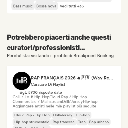
Bass music
Bossa nova
Vedi tutti +36
Potrebbero piacerti anche questi
curatori/professionisti...
Perché stai visitando il profilo di Breakpoint Booking
RAP FRANÇAIS 2026 🔥🇫🇷 (Way Records)
Curatore Di Playlist
&gt; 5700 risposte date
Chill / Lo-fi Hip-Hop
Cloud Rap / Hip Hop
Commerciale / Mainstream
Drill/Jersey
Hip-hop
Aggiungere artisti nelle mie playlist più seguite
Cloud Rap / Hip Hop
Drill/Jersey
Hip-hop
Hip-hop strumentale
Rap francese
Trap
Pop urbano