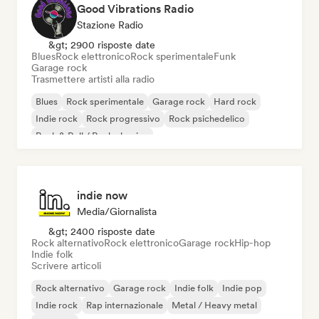
Good Vibrations Radio
Stazione Radio
&gt; 2900 risposte date
Blues
Rock elettronico
Rock sperimentale
Funk
Garage rock
Trasmettere artisti alla radio
Blues
Rock sperimentale
Garage rock
Hard rock
Indie rock
Rock progressivo
Rock psichedelico
Rock & Roll / Rock classico
indie now
Media/Giornalista
&gt; 2400 risposte date
Rock alternativo
Rock elettronico
Garage rock
Hip-hop
Indie folk
Scrivere articoli
Rock alternativo
Garage rock
Indie folk
Indie pop
Indie rock
Rap internazionale
Metal / Heavy metal