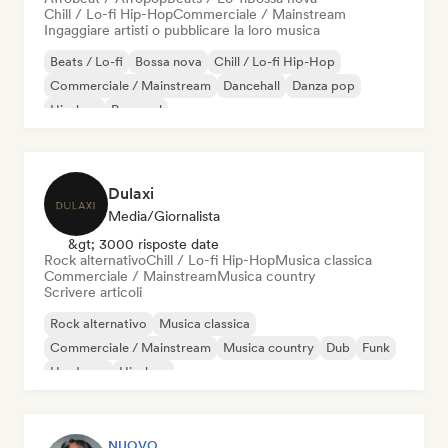
Chill / Lo-fi Hip-Hop
Commerciale / Mainstream
Ingaggiare artisti o pubblicare la loro musica
Beats / Lo-fi
Bossa nova
Chill / Lo-fi Hip-Hop
Commerciale / Mainstream
Dancehall
Danza pop
Hip-hop
Pop soul
Dulaxi
Media/Giornalista
&gt; 3000 risposte date
Rock alternativo
Chill / Lo-fi Hip-Hop
Musica classica
Commerciale / Mainstream
Musica country
Scrivere articoli
Rock alternativo
Musica classica
Commerciale / Mainstream
Musica country
Dub
Funk
Hardcore
Hip-hop
NUOVO