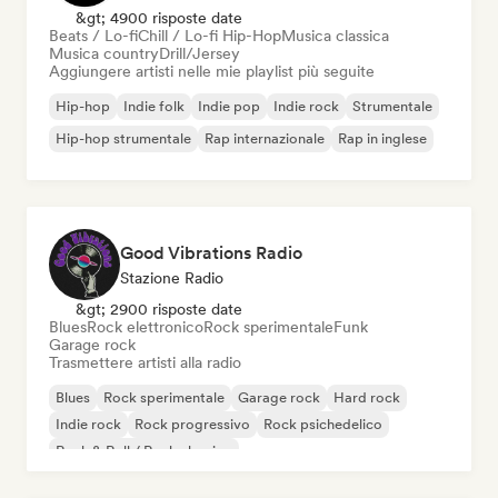
&gt; 4900 risposte date
Beats / Lo-fi
Chill / Lo-fi Hip-Hop
Musica classica
Musica country
Drill/Jersey
Aggiungere artisti nelle mie playlist più seguite
Hip-hop
Indie folk
Indie pop
Indie rock
Strumentale
Hip-hop strumentale
Rap internazionale
Rap in inglese
Good Vibrations Radio
Stazione Radio
&gt; 2900 risposte date
Blues
Rock elettronico
Rock sperimentale
Funk
Garage rock
Trasmettere artisti alla radio
Blues
Rock sperimentale
Garage rock
Hard rock
Indie rock
Rock progressivo
Rock psichedelico
Rock & Roll / Rock classico