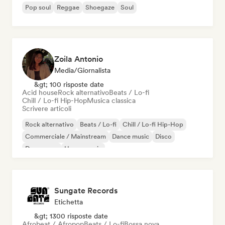
Pop soul
Reggae
Shoegaze
Soul
Zoila Antonio
Media/Giornalista
&gt; 100 risposte date
Acid house
Rock alternativo
Beats / Lo-fi
Chill / Lo-fi Hip-Hop
Musica classica
Scrivere articoli
Rock alternativo
Beats / Lo-fi
Chill / Lo-fi Hip-Hop
Commerciale / Mainstream
Dance music
Disco
Dream pop
House music
Sungate Records
Etichetta
&gt; 1300 risposte date
Afrobeat / Afropop
Beats / Lo-fi
Bossa nova