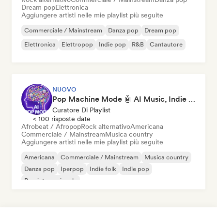
Dream pop
Elettronica
Aggiungere artisti nelle mie playlist più seguite
Commerciale / Mainstream
Danza pop
Dream pop
Elettronica
Elettropop
Indie pop
R&B
Cantautore
NUOVO
Pop Machine Mode 🤖 AI Music, Indie Pop & Dream Pop
Curatore Di Playlist
< 100 risposte date
Afrobeat / Afropop
Rock alternativo
Americana
Commerciale / Mainstream
Musica country
Aggiungere artisti nelle mie playlist più seguite
Americana
Commerciale / Mainstream
Musica country
Danza pop
Iperpop
Indie folk
Indie pop
Pop internazionale