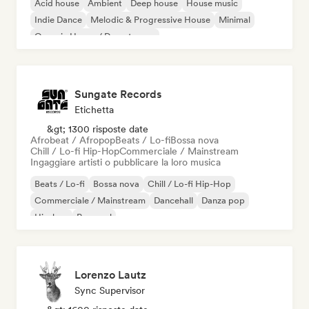
Acid house
Ambient
Deep house
House music
Indie Dance
Melodic & Progressive House
Minimal
Organic House / Downtempo
Sungate Records
Etichetta
&gt; 1300 risposte date
Afrobeat / Afropop
Beats / Lo-fi
Bossa nova
Chill / Lo-fi Hip-Hop
Commerciale / Mainstream
Ingaggiare artisti o pubblicare la loro musica
Beats / Lo-fi
Bossa nova
Chill / Lo-fi Hip-Hop
Commerciale / Mainstream
Dancehall
Danza pop
Hip-hop
Pop soul
Lorenzo Lautz
Sync Supervisor