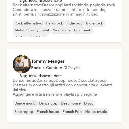
&gt; 1600 risposte date
Rock alternativo
Dream pop
Hard rock
Indie pop
Indie rock
Concedere in licenza o rappresentare le tracce degli
artisti per la sincronizzazione di immagini/video
Rock alternativo
Hard rock
Indie pop
Indie rock
Metal / Heavy metal
New wave
Post punk
Rock psichedelico
Tommy Menger
Booker, Curatore Di Playlist
&gt; 1800 risposte date
Dance music
Danza pop
Deep house
Disco
Elettropop
Mettere in contatto gli artisti con opportunità di eventi
dal vivo
Aggiungere artisti nelle mie playlist più seguite
Dance music
Danza pop
Deep house
Disco
Elettropop
French house
French Pop
House music