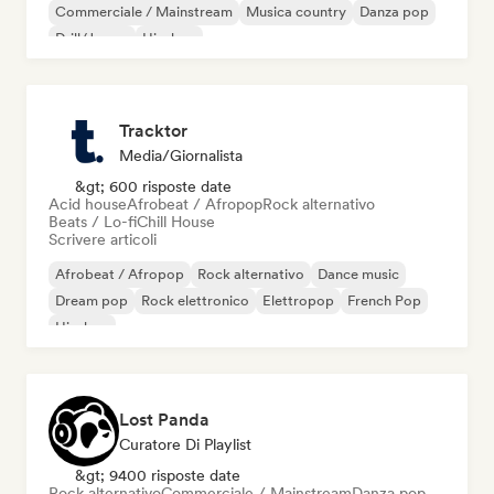
Commerciale / Mainstream
Musica country
Danza pop
Drill/Jersey
Hip-hop
Tracktor
Media/Giornalista
&gt; 600 risposte date
Acid house
Afrobeat / Afropop
Rock alternativo
Beats / Lo-fi
Chill House
Scrivere articoli
Afrobeat / Afropop
Rock alternativo
Dance music
Dream pop
Rock elettronico
Elettropop
French Pop
Hip-hop
Lost Panda
Curatore Di Playlist
&gt; 9400 risposte date
Rock alternativo
Commerciale / Mainstream
Danza pop