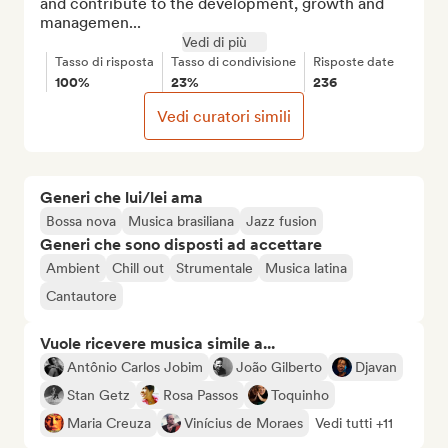
and contribute to the development, growth and 
managemen...
Vedi di più
Tasso di risposta
Tasso di condivisione
Risposte date
100%
23%
236
Vedi curatori simili
Generi che lui/lei ama
Bossa nova
Musica brasiliana
Jazz fusion
Generi che sono disposti ad accettare
Ambient
Chill out
Strumentale
Musica latina
Cantautore
Vuole ricevere musica simile a...
Antônio Carlos Jobim
João Gilberto
Djavan
Stan Getz
Rosa Passos
Toquinho
Maria Creuza
Vinícius de Moraes
Vedi tutti +11