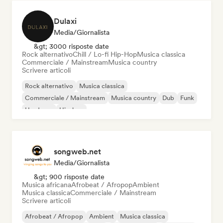
Dulaxi
Media/Giornalista
&gt; 3000 risposte date
Rock alternativo
Chill / Lo-fi Hip-Hop
Musica classica
Commerciale / Mainstream
Musica country
Scrivere articoli
Rock alternativo
Musica classica
Commerciale / Mainstream
Musica country
Dub
Funk
Hardcore
Hip-hop
songweb.net
Media/Giornalista
&gt; 900 risposte date
Musica africana
Afrobeat / Afropop
Ambient
Musica classica
Commerciale / Mainstream
Scrivere articoli
Afrobeat / Afropop
Ambient
Musica classica