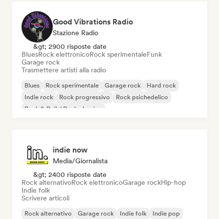
Good Vibrations Radio
Stazione Radio
&gt; 2900 risposte date
Blues
Rock elettronico
Rock sperimentale
Funk
Garage rock
Trasmettere artisti alla radio
Blues
Rock sperimentale
Garage rock
Hard rock
Indie rock
Rock progressivo
Rock psichedelico
Rock & Roll / Rock classico
indie now
Media/Giornalista
&gt; 2400 risposte date
Rock alternativo
Rock elettronico
Garage rock
Hip-hop
Indie folk
Scrivere articoli
Rock alternativo
Garage rock
Indie folk
Indie pop