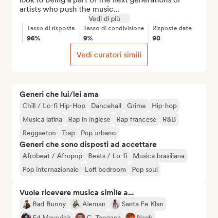
artists who push the music...
Vedi di più
Tasso di risposta
Tasso di condivisione
Risposte date
96%
9%
90
Vedi curatori simili
Generi che lui/lei ama
Chill / Lo-fi Hip-Hop
Dancehall
Grime
Hip-hop
Musica latina
Rap in inglese
Rap francese
R&B
Reggaeton
Trap
Pop urbano
Generi che sono disposti ad accettare
Afrobeat / Afropop
Beats / Lo-fi
Musica brasiliana
Pop internazionale
Lofi bedroom
Pop soul
Vuole ricevere musica simile a...
Bad Bunny
Aleman
Santa Fe Klan
Ed Maverick
C. Tangana
Nsqk