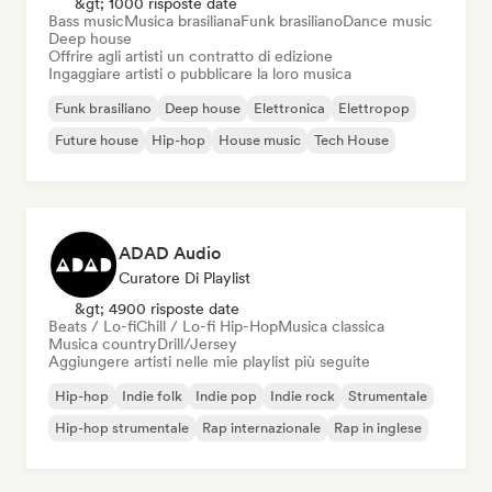
&gt; 1000 risposte date
Bass music
Musica brasiliana
Funk brasiliano
Dance music
Deep house
Offrire agli artisti un contratto di edizione
Ingaggiare artisti o pubblicare la loro musica
Funk brasiliano
Deep house
Elettronica
Elettropop
Future house
Hip-hop
House music
Tech House
ADAD Audio
Curatore Di Playlist
&gt; 4900 risposte date
Beats / Lo-fi
Chill / Lo-fi Hip-Hop
Musica classica
Musica country
Drill/Jersey
Aggiungere artisti nelle mie playlist più seguite
Hip-hop
Indie folk
Indie pop
Indie rock
Strumentale
Hip-hop strumentale
Rap internazionale
Rap in inglese