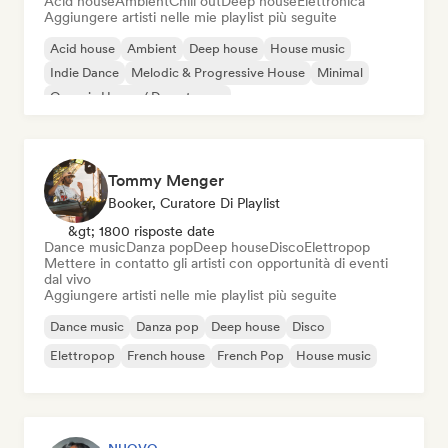
Acid house
Ambient
Chill out
Deep house
Elettronica
Aggiungere artisti nelle mie playlist più seguite
Acid house
Ambient
Deep house
House music
Indie Dance
Melodic & Progressive House
Minimal
Organic House / Downtempo
Tommy Menger
Booker, Curatore Di Playlist
&gt; 1800 risposte date
Dance music
Danza pop
Deep house
Disco
Elettropop
Mettere in contatto gli artisti con opportunità di eventi
dal vivo
Aggiungere artisti nelle mie playlist più seguite
Dance music
Danza pop
Deep house
Disco
Elettropop
French house
French Pop
House music