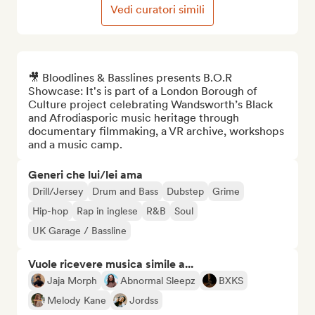
Vedi curatori simili
🎥 Bloodlines & Basslines presents B.O.R 
Showcase: It's is part of a London Borough of 
Culture project celebrating Wandsworth’s Black 
and Afrodiasporic music heritage through 
documentary filmmaking, a VR archive, workshops 
and a music camp.
Generi che lui/lei ama
Drill/Jersey
Drum and Bass
Dubstep
Grime
Hip-hop
Rap in inglese
R&B
Soul
UK Garage / Bassline
Vuole ricevere musica simile a...
Jaja Morph
Abnormal Sleepz
BXKS
Melody Kane
Jordss