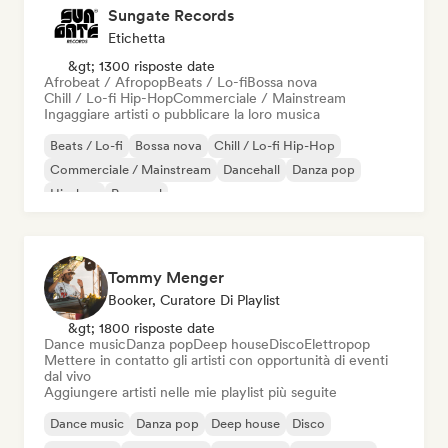
Sungate Records
Etichetta
&gt; 1300 risposte date
Afrobeat / Afropop
Beats / Lo-fi
Bossa nova
Chill / Lo-fi Hip-Hop
Commerciale / Mainstream
Ingaggiare artisti o pubblicare la loro musica
Beats / Lo-fi
Bossa nova
Chill / Lo-fi Hip-Hop
Commerciale / Mainstream
Dancehall
Danza pop
Hip-hop
Pop soul
Tommy Menger
Booker, Curatore Di Playlist
&gt; 1800 risposte date
Dance music
Danza pop
Deep house
Disco
Elettropop
Mettere in contatto gli artisti con opportunità di eventi
dal vivo
Aggiungere artisti nelle mie playlist più seguite
Dance music
Danza pop
Deep house
Disco