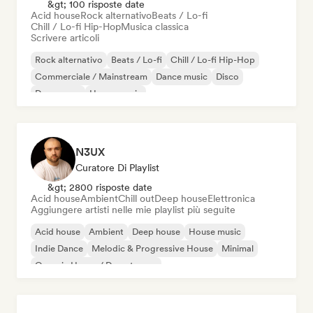
&gt; 100 risposte date
Acid house
Rock alternativo
Beats / Lo-fi
Chill / Lo-fi Hip-Hop
Musica classica
Scrivere articoli
Rock alternativo
Beats / Lo-fi
Chill / Lo-fi Hip-Hop
Commerciale / Mainstream
Dance music
Disco
Dream pop
House music
N3UX
Curatore Di Playlist
&gt; 2800 risposte date
Acid house
Ambient
Chill out
Deep house
Elettronica
Aggiungere artisti nelle mie playlist più seguite
Acid house
Ambient
Deep house
House music
Indie Dance
Melodic & Progressive House
Minimal
Organic House / Downtempo