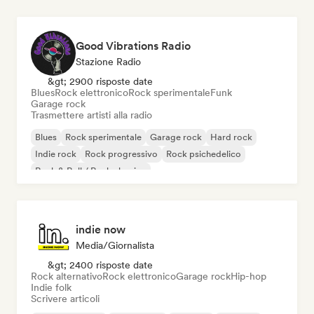
Good Vibrations Radio
Stazione Radio
&gt; 2900 risposte date
Blues
Rock elettronico
Rock sperimentale
Funk
Garage rock
Trasmettere artisti alla radio
Blues
Rock sperimentale
Garage rock
Hard rock
Indie rock
Rock progressivo
Rock psichedelico
Rock & Roll / Rock classico
indie now
Media/Giornalista
&gt; 2400 risposte date
Rock alternativo
Rock elettronico
Garage rock
Hip-hop
Indie folk
Scrivere articoli