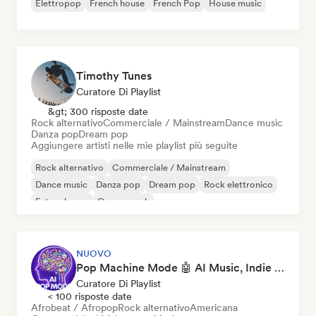
Elettropop
French house
French Pop
House music
Timothy Tunes
Curatore Di Playlist
&gt; 300 risposte date
Rock alternativo
Commerciale / Mainstream
Dance music
Danza pop
Dream pop
Aggiungere artisti nelle mie playlist più seguite
Rock alternativo
Commerciale / Mainstream
Dance music
Danza pop
Dream pop
Rock elettronico
Future house
Garage rock
NUOVO
Pop Machine Mode 🤖 AI Music, Indie Pop & Dream Pop
Curatore Di Playlist
< 100 risposte date
Afrobeat / Afropop
Rock alternativo
Americana