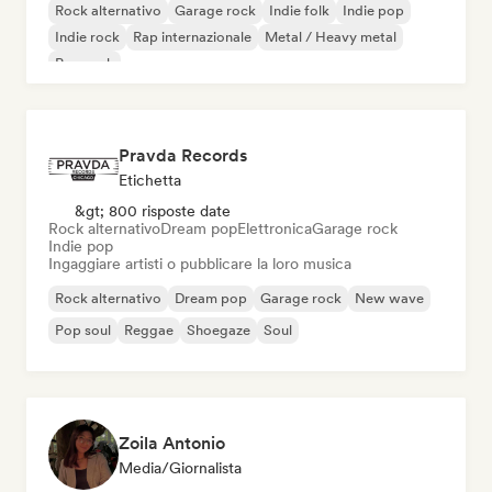
Rock alternativo
Garage rock
Indie folk
Indie pop
Indie rock
Rap internazionale
Metal / Heavy metal
Pop rock
Pravda Records
Etichetta
&gt; 800 risposte date
Rock alternativo
Dream pop
Elettronica
Garage rock
Indie pop
Ingaggiare artisti o pubblicare la loro musica
Rock alternativo
Dream pop
Garage rock
New wave
Pop soul
Reggae
Shoegaze
Soul
Zoila Antonio
Media/Giornalista