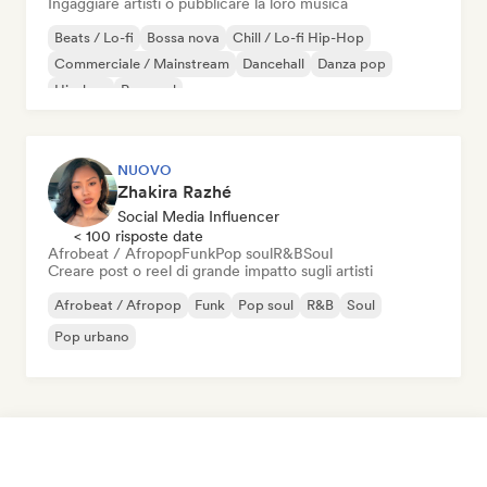
Ingaggiare artisti o pubblicare la loro musica
Beats / Lo-fi
Bossa nova
Chill / Lo-fi Hip-Hop
Commerciale / Mainstream
Dancehall
Danza pop
Hip-hop
Pop soul
NUOVO
Zhakira Razhé
Social Media Influencer
< 100 risposte date
Afrobeat / Afropop
Funk
Pop soul
R&B
Soul
Creare post o reel di grande impatto sugli artisti
Afrobeat / Afropop
Funk
Pop soul
R&B
Soul
Pop urbano