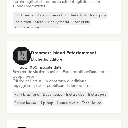
Fornire agli artisti un feedback dettagliato sul loro
suono/produzione
Elettronica
Rock sperimentale
Indie folk
Indie pop
Indie rock
Metal / Heavy metal
Post punk
Rock & Roll / Rock classico
Dreamers Island Entertainment
Etichetta, Editore
&gt; 1000 risposte date
Bass music
Musica brasiliana
Funk brasiliano
Dance music
Deep house
Offrire agli artisti un contratto di edizione
Ingaggiare artisti o pubblicare la loro musica
Funk brasiliano
Deep house
Elettronica
Elettropop
Future house
Hip-hop
House music
Tech House