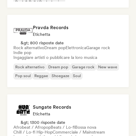
Rock & Roll / Rock classico
Pravda Records
Etichetta
&gt; 800 risposte date
Rock alternativo
Dream pop
Elettronica
Garage rock
Indie pop
Ingaggiare artisti o pubblicare la loro musica
Rock alternativo
Dream pop
Garage rock
New wave
Pop soul
Reggae
Shoegaze
Soul
Sungate Records
Etichetta
&gt; 1300 risposte date
Afrobeat / Afropop
Beats / Lo-fi
Bossa nova
Chill / Lo-fi Hip-Hop
Commerciale / Mainstream