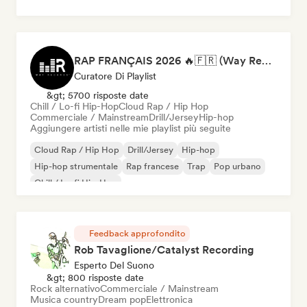
RAP FRANÇAIS 2026 🔥🇫🇷 (Way Records)
Curatore Di Playlist
&gt; 5700 risposte date
Chill / Lo-fi Hip-Hop
Cloud Rap / Hip Hop
Commerciale / Mainstream
Drill/Jersey
Hip-hop
Aggiungere artisti nelle mie playlist più seguite
Cloud Rap / Hip Hop
Drill/Jersey
Hip-hop
Hip-hop strumentale
Rap francese
Trap
Pop urbano
Chill / Lo-fi Hip-Hop
Feedback approfondito
Rob Tavaglione/Catalyst Recording
Esperto Del Suono
&gt; 800 risposte date
Rock alternativo
Commerciale / Mainstream
Musica country
Dream pop
Elettronica