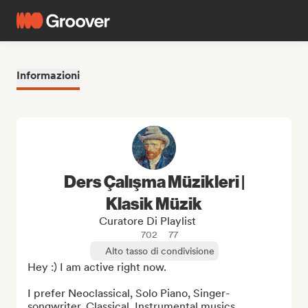
Informazioni
Ders Çalışma Müzikleri |
Klasik Müzik
Curatore Di Playlist
702
77
Alto tasso di condivisione
Hey :) I am active right now. 

I prefer Neoclassical, Solo Piano, Singer-
songwriter, Classical, Instrumental musics. 
