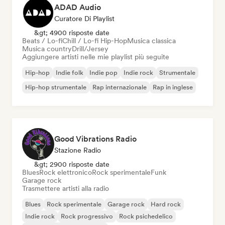
ADAD Audio
Curatore Di Playlist
&gt; 4900 risposte date
Beats / Lo-fi
Chill / Lo-fi Hip-Hop
Musica classica
Musica country
Drill/Jersey
Aggiungere artisti nelle mie playlist più seguite
Hip-hop
Indie folk
Indie pop
Indie rock
Strumentale
Hip-hop strumentale
Rap internazionale
Rap in inglese
Good Vibrations Radio
Stazione Radio
&gt; 2900 risposte date
Blues
Rock elettronico
Rock sperimentale
Funk
Garage rock
Trasmettere artisti alla radio
Blues
Rock sperimentale
Garage rock
Hard rock
Indie rock
Rock progressivo
Rock psichedelico